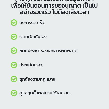
IntBizTH เรายินดีบริการให้คำปรึกษา