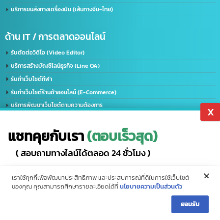
50 องค์กร ด้วยความเชี่ยวชาญของเรา จะช่วยพัฒนาธุรกิจของคุณให้ก้าวไกลและมี
ประสิทธิภาพมากยิ่งขึ้น ตอบรับทุกความต้องการของธุรกิจคุณ ด้วยบริการที่ครอบคลุม
ที่อยู่:
2/119 หมู่ 6 ถนนราษฏร์พัฒนา แขวงราษฏร์พัฒนา เขตสะพานสูง กรุงเทพฯ 10240
ด้านใบอนุญาต(ประเทศไทย)
รับจด อย. ขอใบอนุญาต อย. (เร่งด่วน)
ขอใบอนุญาตโฆษณา ฆอ. ฆพ. ฆท.
บริการขอใบอนุญาต มอก.
บริการรับจดทะเบียนบริษัท(ไทย)
แชทคุยกับเรา
(ตอบเร็วสุด)
รับทำวีซ่า(Visa) / ใบอนุญาตทำงาน(Work Permit)
( สอบถามทางไลน์ได้ตลอด 24 ชั่วโมง )
ด้านใบอนุญาต(อเมริกา)
แอดไลน์
สายด่วน (10 คู่สาย)
รับจด​ อย.​ อเมริกา US. FDA​ (เร่งด่วน)
ด้านใบอนุญาต(จีน)