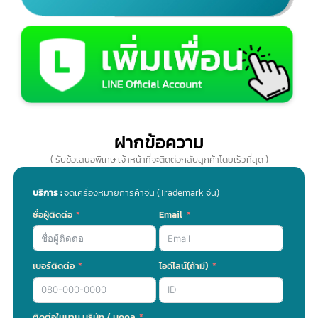
095-757-1838
097-179-9964
063-826-4247
แชทคุยกับเรา
( ตอบเร็วสุด – สอบถามได้ตลอด 24 ชม. )