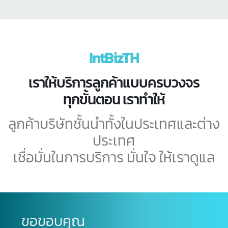
การจด อย. และจัดทำข้อมูลต่างๆ
เพื่อให้ขั้นตอนการขออนุญาต เป็นไป
อย่างรวดเร็ว ไม่ต้องเสียเวลา
IntBizTH
บริการรวดเร็ว
เราให้บริการลูกค้าแบบครบวงจร
ราคาเป็นกันเอง
ทุกขั้นตอน เราทำให้
ลูกค้าบริษัทชั้นนำทั้งในประเทศและต่าง
หมดปัญหาเรื่องเอกสารผิดพลาด
ประเทศ
เชื่อมั่นในการบริการ มั่นใจ ให้เราดูแล
ประหยัดเวลา
ถูกต้องตามกฎหมาย
ดูแลทุกขั้นตอน จนได้เลข อย.
ขอขอบคุณ