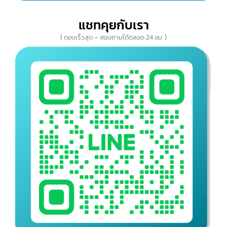
ติดต่อเรา
บริษัท อินเทลลิเจ็นซ์ บีสเน็ซ (ไทยเเลนด์) จำกัด
สายด่วน(10 คู่สาย)
เปิดให้บริการ จันทร์-ศุกร์ (09.00 – 18.00 น.)
(ติดต่อสอบถามนอกเวลาทำการ ทางไลน์ :
@intbizth
)
02-115-9907