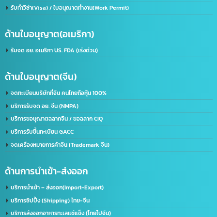
บริษัท อินเทลลิเจ็นซ์ บีสเน็ซ (ไทยเเลนด์) จำกัด
เราคือผู้นำในด้านการให้บริการ IT ครบวงจร โดยให้บริการลูกค้าทั้งภาครัฐและเอกชนชั้นนำก