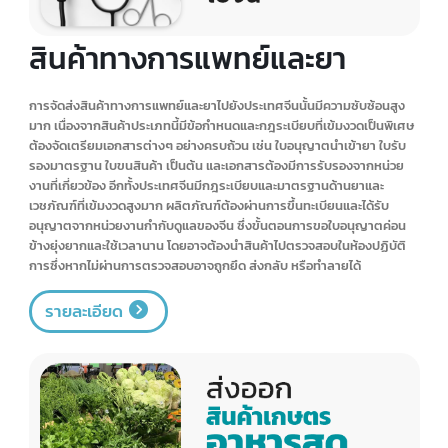
อาหารแห้ง
การจัดส่งสินค้าอาหารแห้งไปยังประเทศจีนนั้นมีความท้าทายด้านความ
ปลอดภัยอาหารที่เข้มงวด เช่น ปริมาณสารปนเปื้อน สารพิษตกค้าง โดย
อาหารแห้งบางประเภทอาจต้องผ่านการตรวจสอบหรือรับรองมาตรฐานจาก
หน่วยงานของจีนก่อนนำเข้าอย่างละเอียดจากเจ้าหน้าที่ศุลกากร หากตรวจ
พบสิ่งผิดปกติหรือไม่ปฏิบัติตามกฎระเบียบ อาจถูกยึด ทำลาย หรือมีค่าปรับ
ตามกฎหมายแรวมถึงการบรรจุหีบห่อและวางแผนการขนส่งอย่างเหมาะสม
โดยต้องเตรียมความพร้อมและดำเนินการอย่างระมัดระวัง
รายละเอียด