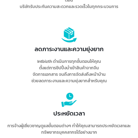
ตอน
ปฏิเสธหรือเกิดความล่าช้า
บริษัทรับประกันความสะดวกและรวดเร็วในทุกกระบวนการ
การขึ้นทะเบียนผลิตภัณฑ์
โดยเครื่องสำอางต้องได้รับการขึ้นทะเบียนและอนุมัติจากหน่วยงานกำกับดูแล
ของจีน ซึ่งจีนมีข้อกำหนดเข้มงวดด้านความปลอดภัยของเครื่องสำอาง เช่น
สารห้ามใช้ ปริมาณสารบางอย่าง สินค้าจะต้องผ่านการตรวจสอบจากเจ้า
หน้าที่ศุลกากรอย่างละเอียด หากตรวจพบสิ่งผิดปกติจะถูกปฏิเสธการนำเข้า
ลดภาระงานและความยุ่งยาก
ยึด หรือทำลาย
Intbizth ดำเนินการทุกขั้นตอนให้คุณ
รายละเอียด
ตั้งแต่การชิปปิ้งนำเข้าสินค้าจากจีน
จัดการเอกสาร จนถึงการจัดส่งถึงหน้าบ้าน
ช่วยลดภาระงานและความยุ่งยากสำหรับคุณ
ประหยัดเวลา
การจ้างผู้เชี่ยวชาญดูแลขั้นตอนต่างๆ ทำให้คุณสามารถประหยัดเวลาและ
ทรัพยากรบุคคลากรได้อย่างมาก