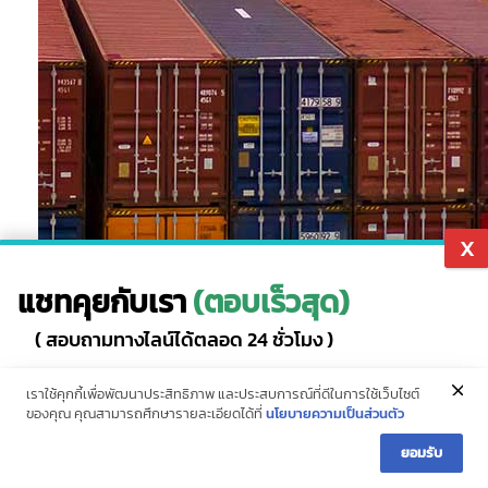
แชทคุยกับเรา
(ตอบเร็วสุด)
( สอบถามทางไลน์ได้ตลอด 24 ชั่วโมง )
แอดไลน์
สายด่วน (10 คู่สาย)
IntBizTH