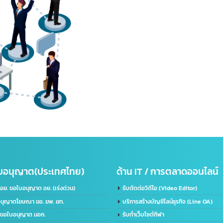
านใบอนุญาต(ประเทศไทย)
ด้าน IT / การตลาดออ
ับจด อย. ขอใบอนุญาต อย. (เร่งด่วน)
รับตัดต่อวิดีโอ (Video Editor)