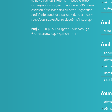
ข
บริษัท อินเทลลิเจ็นซ์ บีสเน็ซ (ไทยเเลนด์) จำกัด
บ
เราคือผู้นำในด้านการให้บริการ IT ครบวงจร โดยให้
บ
บริการลูกค้าทั้งภาครัฐและเอกชนชั้นนำกว่า 50 องค์กร
ร
ด้วยความเชี่ยวชาญของเรา จะช่วยพัฒนาธุรกิจของ
คุณให้ก้าวไกลและมีประสิทธิภาพมากยิ่งขึ้น ตอบรับทุก
ความต้องการของธุรกิจคุณ ด้วยบริการที่ครอบคลุม
ด้
ที่อยู่:
2/119 หมู่ 6 ถนนราษฏร์พัฒนา แขวงราษฏร์
รั
พัฒนา เขตสะพานสูง กรุงเทพฯ 10240
ด้
จ
บ
บ
บ
จ
ด้