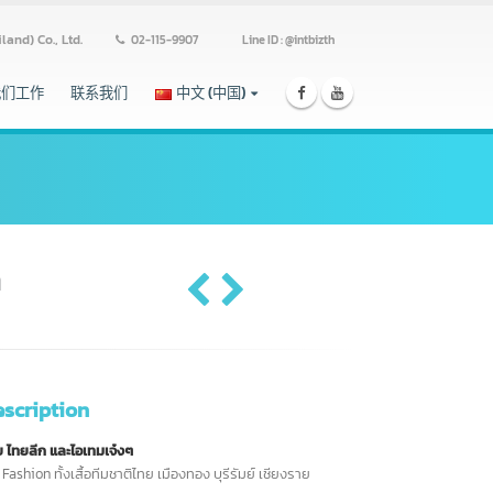
ss (Thailand) Co., Ltd.
02-115-9907
Line ID : @intbizth
跟我们工作
联系我们
中文 (中国)
เจ๋งๆ
ect
Description
ล บอลไทย ไทยลีก และไอเทมเจ๋งๆ