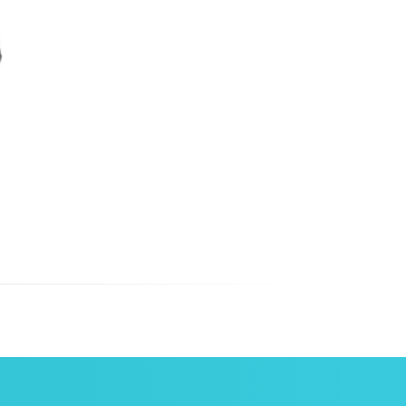
 Sport Fashion ทั้งเสื้อทีมชาติไทย เมืองทอง บุรีรัมย์ เชียงราย