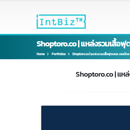
Shoptoro.co | แหล่งรวมเสื้
Home
Portfolios
Shoptoro.co | แหล่งรวมเสื้อฟุตบอล บอ
Shoptoro.co | แ