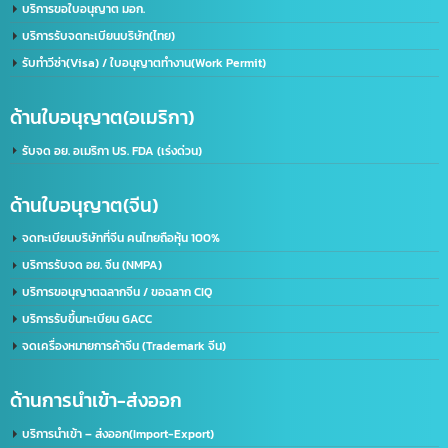
เราคือผู้นำในด้านการให้บริการ IT ครบวงจร โดยให้บริการลูกค้าทั้งภาครัฐและเอกชนชั้นนำก
50 องค์กร ด้วยความเชี่ยวชาญของเรา จะช่วยพัฒนาธุรกิจของคุณให้ก้าวไกลและมี
ประสิทธิภาพมากยิ่งขึ้น ตอบรับทุกความต้องการของธุรกิจคุณ ด้วยบริการที่ครอบคลุม
ที่อยู่:
2/119 หมู่ 6 ถนนราษฏร์พัฒนา แขวงราษฏร์พัฒนา เขตสะพานสูง กรุงเทพฯ 10240
ด้านใบอนุญาต(ประเทศไทย)
รับจด อย. ขอใบอนุญาต อย. (เร่งด่วน)
ขอใบอนุญาตโฆษณา ฆอ. ฆพ. ฆท.
บริการขอใบอนุญาต มอก.
บริการรับจดทะเบียนบริษัท(ไทย)
รับทำวีซ่า(Visa) / ใบอนุญาตทำงาน(Work Permit)
ด้านใบอนุญาต(อเมริกา)
รับจด​ อย.​ อเมริกา US. FDA​ (เร่งด่วน)