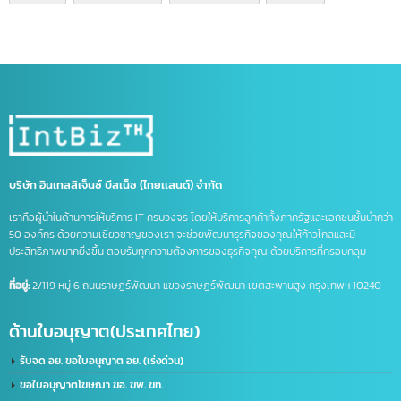
จด อย ประเทศจีน
ดูแลบัญชีไลน์ OA
ธุรกิจที่จีน
นำเข้าส่งออกจีน
บริการจดบริษัทในจีน
บริษัทที่จีน
ภาษีนำเข้าส่งออก
รวมคำศัพท์โลจิสติกส์
รับจด อย. จีน
รับทำ LINE OA
รับทำแชทบอท
รับทำไลน์ OA
ศัพท์โลจิสติกส์
ส่งออกสินค้าไปจีน
หนังสือรับรองถิ่นกำเนิดสินค้า
อาเซียน
เครื่องหมายการค้า
เครื่องหมายการค้า มี อะไร บ้าง
เครื่องหมาย ทางการ ค้า มี อะไร บ้าง
เปิดบริษัทที่จีน
เปิดบัญชีจีน
เปิดบัญชีจีนออนไลน์
เปิดบัญชีธนาคารจีน
ไลน์แชทบอท
บริษัท อินเทลลิเจ็นซ์ บีสเน็ซ (ไทยเเลนด์) จำกัด