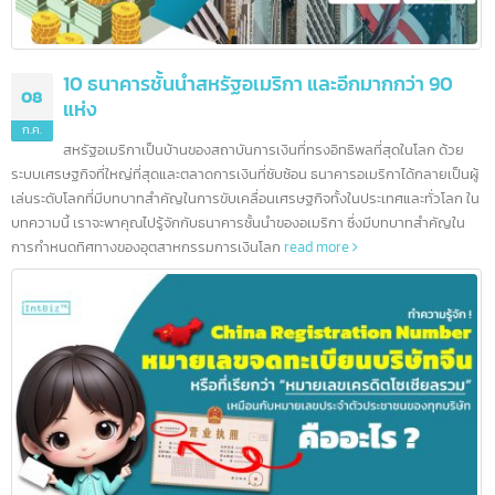
10 ธนาคารชั้นนำสหรัฐอเมริกา และอีกมากกว่า 90
08
แห่ง
ก.ค.
สหรัฐอเมริกาเป็นบ้านของสถาบันการเงินที่ทรงอิทธิพลที่สุดในโลก ด้วย
ระบบเศรษฐกิจที่ใหญ่ที่สุดและตลาดการเงินที่ซับซ้อน ธนาคารอเมริกาได้กลายเป็นผ
เล่นระดับโลกที่มีบทบาทสำคัญในการขับเคลื่อนเศรษฐกิจทั้งในประเทศและทั่วโลก 
บทความนี้ เราจะพาคุณไปรู้จักกับธนาคารชั้นนำของอเมริกา ซึ่งมีบทบาทสำคัญใน
การกำหนดทิศทางของอุตสาหกรรมการเงินโลก
read more