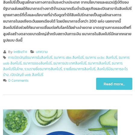
สิงคโปร์เป็นศูนย์กลางทางการเงินระหว่างประเทศ จากนโยบายและแนวปฏิบัติขอ
รัฐบาลส่งผลให้ธนาคารต่างชาติจำนวนมากเริ่มดำเนินธุรกิจและเปิดสาขาในสิงคโป
ยุทธศาสตร์ที่ตั้งและนโยบายที่น่าดึงดูดทำให้สิงคโปร์กลายเป็นศูนย์กลางการ
ธนาคารในเอเชียตะวันออกเฉียงใต้ โดยมีธนาคารตั้งกว่า 200 แห่ง นอกจากนี้
สิงคโปร์ยังช่วยให้ธนาคารเชื่อมต่อกับโลกได้อย่างง่ายดาย มาตรฐานการครองชีพท
สูงยังสร้างตลาดขนาดใหญ่สำหรับสถาบันการเงิน ธนาคารในสิงคโปร์มีหลากหล
รูปแบบ ดังนี้
By
IntBizTH
บทความ
การเปิดบัญชีธนาคารในสิงคโปร์
,
ธนาคาร dbs สิงคโปร์
,
ธนาคาร ocbc สิงคโปร์
,
ธนาคา
uob สิงคโปร์
,
ธนาคารของสิงคโปร์
,
ธนาคารประเทศสิงคโปร์
,
ธนาคารสิงคโปร์
,
ธนาคาร
สิงคโปร์ในไทย
,
รวมรายชื่อธนาคารสิงคโปร์
,
รายชื่อธนาคารสิงคโปร์
,
สิงคโปร์มีธนาคารอะไร
บ้าง
,
เปิดบัญชี uob สิงคโปร์
0 Comments
Read more...