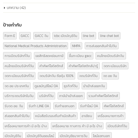
หมวดหมู่บทความ
ความรู้เรื่อง อย.
(9)
ความรู้ใบอนุญาตโฆษณา
(3)
นำเข้า-ส่งออกสินค้า(ไทย-จีน)
(14)
บทความ
(42)
ป้ายกำกับ
Form E
GACC
GACC จีน
icbc เปิดบัญชีจีน
line bot
line chat bot
National Medical Products Administration
NMPA
การส่งออกสินค้าไปจีน
การเปิดบริษัทที่จีน
ขอสิทธิลดหย่อนภาษี
ขึ้นทะเบียน gacc
คนไทยเปิดบริษัทจีน
คนไทยเปิดบริษัทที่จีน
คำศัพท์โลจิสติกส์
คำศัพท์โลจิสติกส์น่ารู้
จดทะเบียนบริษัท
จดทะเบียนบริษัทที่จีน
จดบริษัทจีน ถือหุ้น 100%
จดบริษัทที่จีน
จด อย จีน