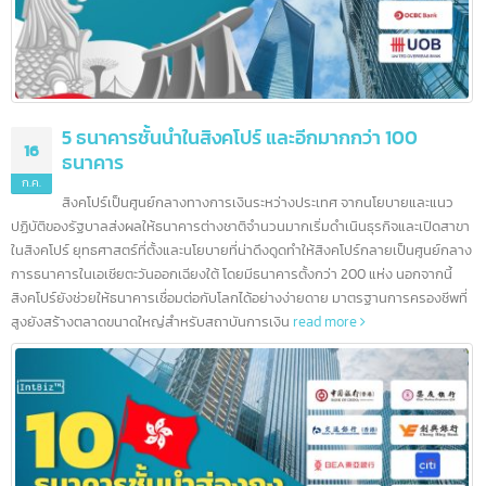
5 ธนาคารชั้นนำในสิงคโปร์ และอีกมากกว่า 100
16
ธนาคาร
ก.ค.
สิงคโปร์เป็นศูนย์กลางทางการเงินระหว่างประเทศ จากนโยบายและแนว
ปฏิบัติของรัฐบาลส่งผลให้ธนาคารต่างชาติจำนวนมากเริ่มดำเนินธุรกิจและเปิดสา
ในสิงคโปร์ ยุทธศาสตร์ที่ตั้งและนโยบายที่น่าดึงดูดทำให้สิงคโปร์กลายเป็นศูนย์กล
การธนาคารในเอเชียตะวันออกเฉียงใต้ โดยมีธนาคารตั้งกว่า 200 แห่ง นอกจากนี้
สิงคโปร์ยังช่วยให้ธนาคารเชื่อมต่อกับโลกได้อย่างง่ายดาย มาตรฐานการครองชีพที
สูงยังสร้างตลาดขนาดใหญ่สำหรับสถาบันการเงิน
read more