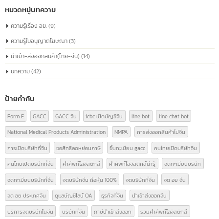
代码) เป็นหมายเลขที่ออกให้กับบริษัทที่จดทะเบียนในประเทศจีน ใช้ระบุตัวตนของ
บริษัทในกิจกรรมทางธุรกิจและด้านกฎหมาย หมายเลขนี้ประกอบด้วยข้อมูลเกี่ยวก
สถานะทางกฎหมาย ประเภทขององค์กร และข้อมูลที่เกี่ยวข้องอื่นๆ ซึ่งเป็นสิ่งจำเป็
การดำเนินธุรกิจอย่างถูกต้องตามกฎหมายในประเทศจีน
read more
หมวดหมู่บทความ
ความรู้เรื่อง อย.
(9)
ความรู้ใบอนุญาตโฆษณา
(3)
นำเข้า-ส่งออกสินค้า(ไทย-จีน)
(14)
บทความ
(42)
ป้ายกำกับ
Form E
GACC
GACC จีน
icbc เปิดบัญชีจีน
line bot
line chat bot