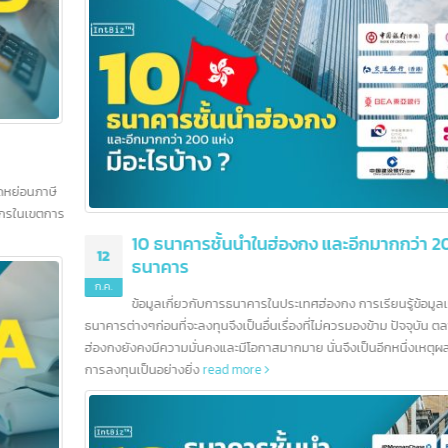
การธนาคารในเอเชียตะวันออกเฉียงใต้ โดยมีธนาคารตั้งกว่า 200 แห่ง นอกจากนี้
สิงคโปร์ยังช่วยให้ธนาคารเชื่อมต่อกับโลกได้อย่างง่ายดาย มาตรฐานการครองชีพที
สูงยังสร้างตลาดขนาดใหญ่สำหรับสถาบันการเงิน
read more
10 ธนาคารชั้นนำในฮ่องกง และอีกมากกว่า 200
12
ธนาคาร
ก.ค.
ข้อมูลเกี่ยวกับการธนาคารในประเทศฮ่องกง การเรียนรู้ข้อมูลเบื้องต้นข
ธนาคารต่างๆก่อนที่จะลงทุนจึงเป็นอื่นเรื่องที่ไม่ควรมองข้าม ปัจจุบัน ตลาดธุรกิจ ใ