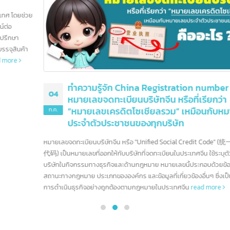
บทความนี้ เราจะพาคุณไปรู้จักกับธนาคารชั้นนำของอเมริกา ซึ่งมีบทบาทสำคัญใน
การกำหนดทิศทางของอุตสาหกรรมการเงินโลก
read more
ทำความรู้จัก China Registration number
04
หมายเลขจดทะเบียนบริษัทจีน หรือที่เรียกว่า
“หมายเลขเครดิตโซเชียลรวม” เหมือนกับหมายเลข
ก.ค.
ประจำตัวประชาชนของทุกบริษัท
หมายเลขจดทะเบียนบริษัทจีน หรือ "Unified Social Credit Code" (统一社会信