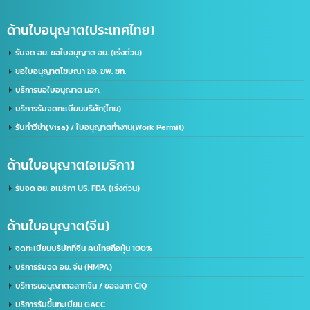
บริษัท อินเทลลิเจ็นซ์ บีสเน็ซ (ไทยเเลนด์) จำกัด
เราคือผู้นำในด้านการให้บริการ IT ครบวงจร โดยให้บริการลูกค้าทั้งภาครัฐและเอกชนชั้นนำก
50 องค์กร ด้วยความเชี่ยวชาญของเรา จะช่วยพัฒนาธุรกิจของคุณให้ก้าวไกลและมี
ประสิทธิภาพมากยิ่งขึ้น ตอบรับทุกความต้องการของธุรกิจคุณ ด้วยบริการที่ครอบคลุม
ที่อยู่:
2/119 หมู่ 6 ถนนราษฏร์พัฒนา แขวงราษฏร์พัฒนา เขตสะพานสูง กรุงเทพฯ 10240
ด้านใบอนุญาต(ประเทศไทย)
รับจด อย. ขอใบอนุญาต อย. (เร่งด่วน)
ขอใบอนุญาตโฆษณา ฆอ. ฆพ. ฆท.
บริการขอใบอนุญาต มอก.
บริการรับจดทะเบียนบริษัท(ไทย)
รับทำวีซ่า(Visa) / ใบอนุญาตทำงาน(Work Permit)