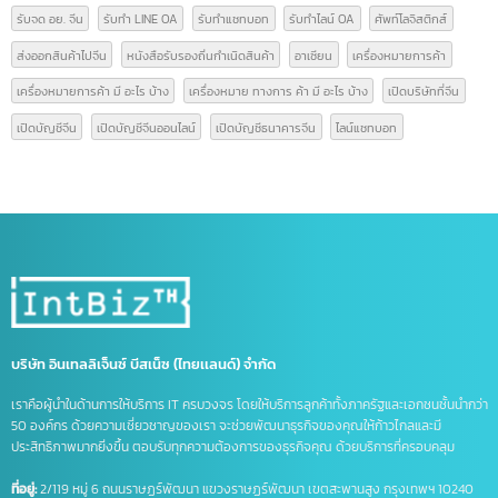
National Medical Products Administration
NMPA
การส่งออกสินค้าไปจีน
การเปิดบริษัทที่จีน
ขอสิทธิลดหย่อนภาษี
ขึ้นทะเบียน gacc
คนไทยเปิดบริษัทจีน
คนไทยเปิดบริษัทที่จีน
คำศัพท์โลจิสติกส์
คำศัพท์โลจิสติกส์น่ารู้
จดทะเบียนบริษัท
จดทะเบียนบริษัทที่จีน
จดบริษัทจีน ถือหุ้น 100%
จดบริษัทที่จีน
จด อย จีน
จด อย ประเทศจีน
ดูแลบัญชีไลน์ OA
ธุรกิจที่จีน
นำเข้าส่งออกจีน
บริการจดบริษัทในจีน
บริษัทที่จีน
ภาษีนำเข้าส่งออก
รวมคำศัพท์โลจิสติกส์
รับจด อย. จีน
รับทำ LINE OA
รับทำแชทบอท
รับทำไลน์ OA
ศัพท์โลจิสติกส์
ส่งออกสินค้าไปจีน
หนังสือรับรองถิ่นกำเนิดสินค้า
อาเซียน
เครื่องหมายการค้า
เครื่องหมายการค้า มี อะไร บ้าง
เครื่องหมาย ทางการ ค้า มี อะไร บ้าง
เปิดบริษัทที่จีน
เปิดบัญชีจีน
เปิดบัญชีจีนออนไลน์
เปิดบัญชีธนาคารจีน
ไลน์แชทบอท