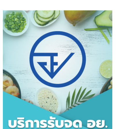
ใบ
อนุญาต
มอก.
ถูก
ต้อง
ตาม
กฎหมาย(ผ่าน
100%)