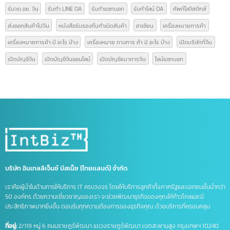
National Medical Products Administration
NMPA
การส่งออกสินค้าไปจีน
การเปิดบริษัทที่จีน
ขอสิทธิลดหย่อนภาษี
ขึ้นทะเบียน gacc
คนไทยเปิดบริษัทจีน
คนไทยเปิดบริษัทที่จีน
คำศัพท์โลจิสติกส์
คำศัพท์โลจิสติกส์น่ารู้
จดทะเบียนบริษัท
จดทะเบียนบริษัทที่จีน
จดบริษัทจีน ถือหุ้น 100%
จดบริษัทที่จีน
จด อย จีน
จด อย ประเทศจีน
ดูแลบัญชีไลน์ OA
ธุรกิจที่จีน
นำเข้าส่งออกจีน
บริการจดบริษัทในจีน
บริษัทที่จีน
ภาษีนำเข้าส่งออก
รวมคำศัพท์โลจิสติกส์
รับจด อย. จีน
รับทำ LINE OA
รับทำแชทบอท
รับทำไลน์ OA
ศัพท์โลจิสติกส์
ส่งออกสินค้าไปจีน
หนังสือรับรองถิ่นกำเนิดสินค้า
อาเซียน
เครื่องหมายการค้า
เครื่องหมายการค้า มี อะไร บ้าง
เครื่องหมาย ทางการ ค้า มี อะไร บ้าง
เปิดบริษัทที่จีน
เปิดบัญชีจีน
เปิดบัญชีจีนออนไลน์
เปิดบัญชีธนาคารจีน
ไลน์แชทบอท