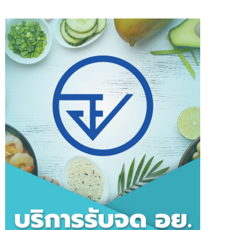
ใบ
อนุญาต
มอก.
ถูก
ต้อง
ตาม
กฎหมาย(ผ่าน
100%)