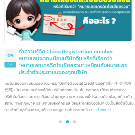
บทความนี้ เราจะพาคุณไปรู้จักกับธนาคารชั้นนำของอเมริกา ซึ่งมีบทบาทสำคัญใน
การกำหนดทิศทางของอุตสาหกรรมการเงินโลก
read more
ทำความรู้จัก China Registration number
04
หมายเลขจดทะเบียนบริษัทจีน หรือที่เรียกว่า
“หมายเลขเครดิตโซเชียลรวม” เหมือนกับหมายเลข
ก.ค.
ประจำตัวประชาชนของทุกบริษัท
หมายเลขจดทะเบียนบริษัทจีน หรือ "Unified Social Credit Code" (统一社会信