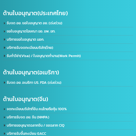
บริษัท อินเทลลิเจ็นซ์ บีสเน็ซ (ไทยเเลนด์) จำกัด
เราคือผู้นำในด้านการให้บริการ IT ครบวงจร โดยให้บริการลูกค้าทั้งภาครัฐและเอกชนชั้นนำก
50 องค์กร ด้วยความเชี่ยวชาญของเรา จะช่วยพัฒนาธุรกิจของคุณให้ก้าวไกลและมี
ประสิทธิภาพมากยิ่งขึ้น ตอบรับทุกความต้องการของธุรกิจคุณ ด้วยบริการที่ครอบคลุม
ที่อยู่:
2/119 หมู่ 6 ถนนราษฏร์พัฒนา แขวงราษฏร์พัฒนา เขตสะพานสูง กรุงเทพฯ 10240
ด้านใบอนุญาต(ประเทศไทย)
รับจด อย. ขอใบอนุญาต อย. (เร่งด่วน)
ขอใบอนุญาตโฆษณา ฆอ. ฆพ. ฆท.
บริการขอใบอนุญาต มอก.
บริการรับจดทะเบียนบริษัท(ไทย)
รับทำวีซ่า(Visa) / ใบอนุญาตทำงาน(Work Permit)