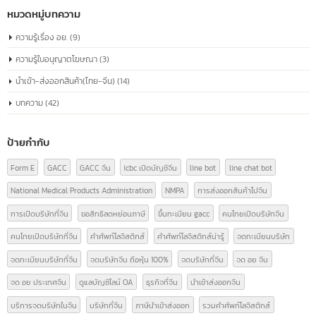
代码) เป็นหมายเลขที่ออกให้กับบริษัทที่จดทะเบียนในประเทศจีน ใช้ระบุตัวตนของ
บริษัทในกิจกรรมทางธุรกิจและด้านกฎหมาย หมายเลขนี้ประกอบด้วยข้อมูลเกี่ยวก
สถานะทางกฎหมาย ประเภทขององค์กร และข้อมูลที่เกี่ยวข้องอื่นๆ ซึ่งเป็นสิ่งจำเป็
การดำเนินธุรกิจอย่างถูกต้องตามกฎหมายในประเทศจีน
read more
หมวดหมู่บทความ
ความรู้เรื่อง อย.
(9)
ความรู้ใบอนุญาตโฆษณา
(3)
นำเข้า-ส่งออกสินค้า(ไทย-จีน)
(14)
บทความ
(42)
ป้ายกำกับ
Form E
GACC
GACC จีน
icbc เปิดบัญชีจีน
line bot
line chat bot