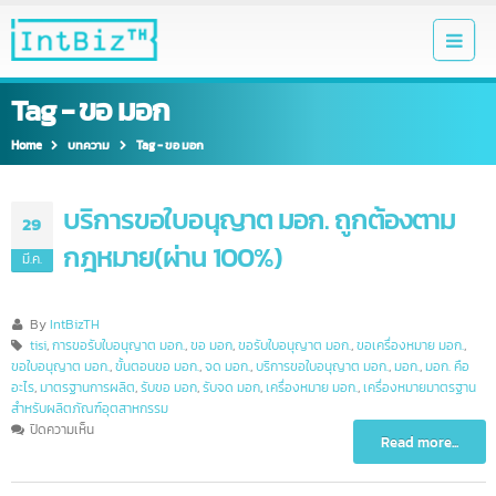
Tag - ขอ มอก
Home
บทความ
Tag -
ขอ มอก
บริการขอใบอนุญาต มอก. ถูกต้องตาม
29
กฎหมาย(ผ่าน 100%)
มี.ค.
By
IntBizTH
tisi
,
การขอรับใบอนุญาต มอก.
,
ขอ มอก
,
ขอรับใบอนุญาต มอก.
,
ขอเครื่องหมาย มอก.
,
ขอใบอนุญาต มอก.
,
ขั้นตอนขอ มอก.
,
จด มอก.
,
บริการขอใบอนุญาต มอก.
,
มอก.
,
มอก. คือ
อะไร
,
มาตรฐานการผลิต
,
รับขอ มอก
,
รับจด มอก
,
เครื่องหมาย มอก.
,
เครื่องหมายมาตรฐา
สำหรับผลิตภัณฑ์อุตสาหกรรม
บน
ปิดความเห็น
Read more...
บริการ
ขอ