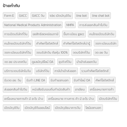
หมวดหมู่บทความ
ความรู้เรื่อง อย.
(9)
ความรู้ใบอนุญาตโฆษณา
(3)
นำเข้า-ส่งออกสินค้า(ไทย-จีน)
(14)
บทความ
(42)
ป้ายกำกับ
Form E
GACC
GACC จีน
icbc เปิดบัญชีจีน
line bot
line chat bot
National Medical Products Administration
NMPA
การส่งออกสินค้าไปจีน
การเปิดบริษัทที่จีน
ขอสิทธิลดหย่อนภาษี
ขึ้นทะเบียน gacc
คนไทยเปิดบริษัทจีน
คนไทยเปิดบริษัทที่จีน
คำศัพท์โลจิสติกส์
คำศัพท์โลจิสติกส์น่ารู้
จดทะเบียนบริษัท
จดทะเบียนบริษัทที่จีน
จดบริษัทจีน ถือหุ้น 100%
จดบริษัทที่จีน
จด อย จีน
จด อย ประเทศจีน
ดูแลบัญชีไลน์ OA
ธุรกิจที่จีน
นำเข้าส่งออกจีน