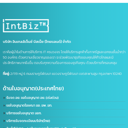
บริการจดบริษัทในจีน
บริษัทที่จีน
ภาษีนำเข้าส่งออก
รวมคำศัพท์โลจิสติกส์
รับจด อย. จีน
รับทำ LINE OA
รับทำแชทบอท
รับทำไลน์ OA
ศัพท์โลจิสติกส์
ส่งออกสินค้าไปจีน
หนังสือรับรองถิ่นกำเนิดสินค้า
อาเซียน
เครื่องหมายการค้า
เครื่องหมายการค้า มี อะไร บ้าง
เครื่องหมาย ทางการ ค้า มี อะไร บ้าง
เปิดบริษัทที่จีน
เปิดบัญชีจีน
เปิดบัญชีจีนออนไลน์
เปิดบัญชีธนาคารจีน
ไลน์แชทบอท
บริษัท อินเทลลิเจ็นซ์ บีสเน็ซ (ไทยเเลนด์) จำกัด
เราคือผู้นำในด้านการให้บริการ IT ครบวงจร โดยให้บริการลูกค้าทั้งภาครัฐและเอกชนชั้นนำก
50 องค์กร ด้วยความเชี่ยวชาญของเรา จะช่วยพัฒนาธุรกิจของคุณให้ก้าวไกลและมี
ประสิทธิภาพมากยิ่งขึ้น ตอบรับทุกความต้องการของธุรกิจคุณ ด้วยบริการที่ครอบคลุม