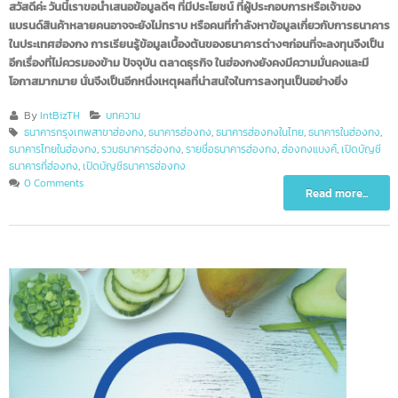
สวัสดีค่ะ วันนี้เราขอนำเสนอข้อมูลดีๆ ที่มีประโยชน์ ที่ผู้ประกอบการหรือเจ้าของ
แบรนด์สินค้าหลายคนอาจจะยังไม่ทราบ หรือคนที่กำลังหาข้อมูลเกี่ยวกับการธนา
ในประเทศฮ่องกง การเรียนรู้ข้อมูลเบื้องต้นของธนาคารต่างๆก่อนที่จะลงทุนจึงเป
อีกเรื่องที่ไม่ควรมองข้าม ปัจจุบัน ตลาดธุรกิจ ในฮ่องกงยังคงมีความมั่นคงและมี
โอกาสมากมาย นั่นจึงเป็นอีกหนึ่งเหตุผลที่น่าสนใจในการลงทุนเป็นอย่างยิ่ง
By
IntBizTH
บทความ
ธนาคารกรุงเทพสาขาฮ่องกง
,
ธนาคารฮ่องกง
,
ธนาคารฮ่องกงในไทย
,
ธนาคารในฮ่องก
ธนาคารไทยในฮ่องกง
,
รวมธนาคารฮ่องกง
,
รายชื่อธนาคารฮ่องกง
,
ฮ่องกงแบงค์
,
เปิดบัญช
ธนาคารที่ฮ่องกง
,
เปิดบัญชีธนาคารฮ่องกง
0 Comments
Read more...