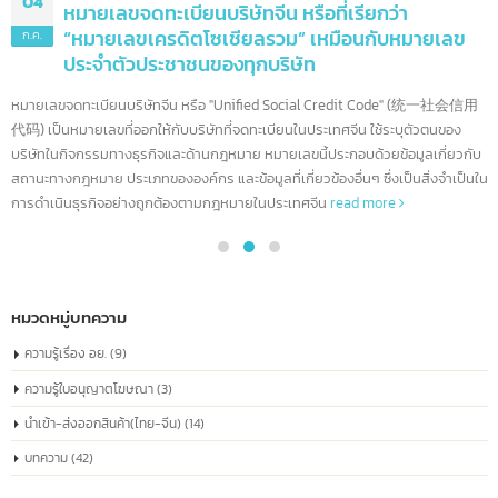
ทำความรู้จัก China Registration number
04
หมายเลขจดทะเบียนบริษัทจีน หรือที่เรียกว่า
“หมายเลขเครดิตโซเชียลรวม” เหมือนกับหมายเลข
ก.ค.
ประจำตัวประชาชนของทุกบริษัท
หมายเลขจดทะเบียนบริษัทจีน หรือ "Unified Social Credit Code" (统一社会信
代码) เป็นหมายเลขที่ออกให้กับบริษัทที่จดทะเบียนในประเทศจีน ใช้ระบุตัวตนของ
บริษัทในกิจกรรมทางธุรกิจและด้านกฎหมาย หมายเลขนี้ประกอบด้วยข้อมูลเกี่ยวก
สถานะทางกฎหมาย ประเภทขององค์กร และข้อมูลที่เกี่ยวข้องอื่นๆ ซึ่งเป็นสิ่งจำเป็
การดำเนินธุรกิจอย่างถูกต้องตามกฎหมายในประเทศจีน
read more