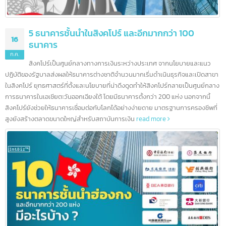
5 ธนาคารชั้นนำในสิงคโปร์ และอีกมากกว่า 100
16
ธนาคาร
ก.ค.
สิงคโปร์เป็นศูนย์กลางทางการเงินระหว่างประเทศ จากนโยบายและแนว
ปฏิบัติของรัฐบาลส่งผลให้ธนาคารต่างชาติจำนวนมากเริ่มดำเนินธุรกิจและเปิดสา
ในสิงคโปร์ ยุทธศาสตร์ที่ตั้งและนโยบายที่น่าดึงดูดทำให้สิงคโปร์กลายเป็นศูนย์กล
การธนาคารในเอเชียตะวันออกเฉียงใต้ โดยมีธนาคารตั้งกว่า 200 แห่ง นอกจากนี้
สิงคโปร์ยังช่วยให้ธนาคารเชื่อมต่อกับโลกได้อย่างง่ายดาย มาตรฐานการครองชีพที
สูงยังสร้างตลาดขนาดใหญ่สำหรับสถาบันการเงิน
read more