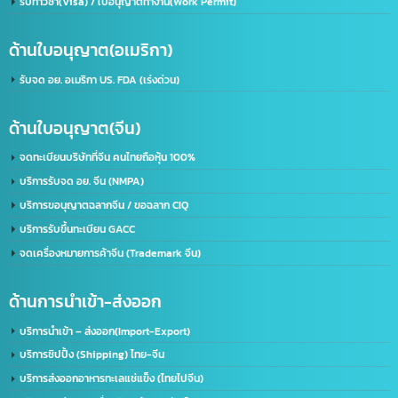
ที่อยู่:
2/119 หมู่ 6 ถนนราษฏร์พัฒนา แขวงราษฏร์พัฒนา เขตสะพานสูง กรุงเทพฯ 10240
ด้านใบอนุญาต(ประเทศไทย)
รับจด อย. ขอใบอนุญาต อย. (เร่งด่วน)
ขอใบอนุญาตโฆษณา ฆอ. ฆพ. ฆท.
บริการขอใบอนุญาต มอก.
บริการรับจดทะเบียนบริษัท(ไทย)
รับทำวีซ่า(Visa) / ใบอนุญาตทำงาน(Work Permit)
ด้านใบอนุญาต(อเมริกา)
รับจด​ อย.​ อเมริกา US. FDA​ (เร่งด่วน)
ด้านใบอนุญาต(จีน)
จดทะเบียนบริษัทที่จีน คนไทยถือหุ้น 100%