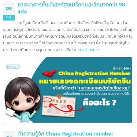
10 ธนาคารชั้นนำสหรัฐอเมริกา และอีกมากกว่า 90
08
แห่ง
ก.ค.
สหรัฐอเมริกาเป็นบ้านของสถาบันการเงินที่ทรงอิทธิพลที่สุดในโลก ด้วย
ระบบเศรษฐกิจที่ใหญ่ที่สุดและตลาดการเงินที่ซับซ้อน ธนาคารอเมริกาได้กลายเป็นผ
เล่นระดับโลกที่มีบทบาทสำคัญในการขับเคลื่อนเศรษฐกิจทั้งในประเทศและทั่วโลก 
บทความนี้ เราจะพาคุณไปรู้จักกับธนาคารชั้นนำของอเมริกา ซึ่งมีบทบาทสำคัญใน
การกำหนดทิศทางของอุตสาหกรรมการเงินโลก
read more