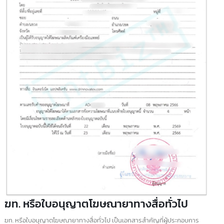
ฆพ. ใบอนุญาตโฆษณาเครื่องมือแพทย์
ฆพ. คือ ใบอนุญาตโฆษณาเครื่องมือแพทย์ เมื่อพูดถึงการทำการตลาดเครื่องมื
แพทย์หรืออุปกรณ์ทางการแพทย์นั้น
มีสิ่งหนึ่งที่ผู้ประกอบการจำเป็นต้องมีอย่างขาดไม่ได้ นั่นคือ ฆพ. หรือใบอนุญา
โฆษณาเครื่องมือแพทย์
ออกโดยสำนักงานคณะกรรมการอาหารและยา หรือ อย.