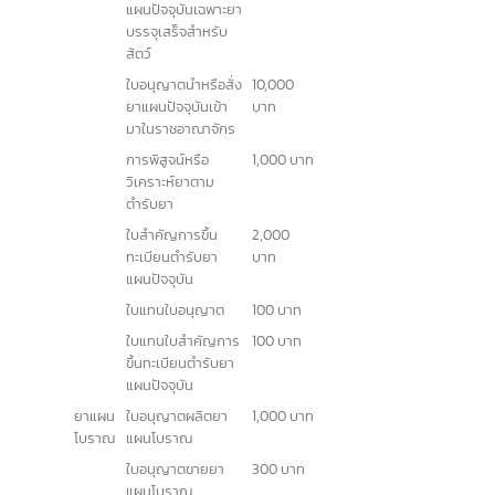
รายละเอียดสินค้า: ส่วนประกอบ, สัดส่วน, กรรมวิธีการทำ
กรณีนำเข้าสินค้า: รายละเอียดสินค้าและเลขรับจด อย. ในต่าง
ประเทศ
เอกสารการนำเข้า: โฉนดที่ดิน, สัญญาเช่า, หนังสือยินยอมจาก
เจ้าของที่ดิน
ค่าธรรมเนียมในการขออนุญาต อย.
ค่าธรรมเนียมการขออนุญาตจด อย. แบ่งตามหมวดสินค้าแต่ละประเภท
ค้นหา:
หมวด
หมวด
รายการ
ค่า
หมายเหตุ
หลัก
ย่อย
ธรรมเนียม
หมวด
หมวด
รายการ
ค่า
หมายเหตุ
หมวด
ยาแผน
ใบอนุญาตผลิตยา
8,000
ตามกฎกระทรวงฉบับ
หลัก
ย่อย
ธรรมเนียม
ยา
ปัจจุบัน
แผนปัจจุบัน
บาท
ที่ 26 (พ.ศ. 2537)
ใบอนุญาตขายยา
2,000
แผนปัจจุบัน
บาท
ใบอนุญาตขายส่งยา
1,500 บาท
แผนปัจจุบัน