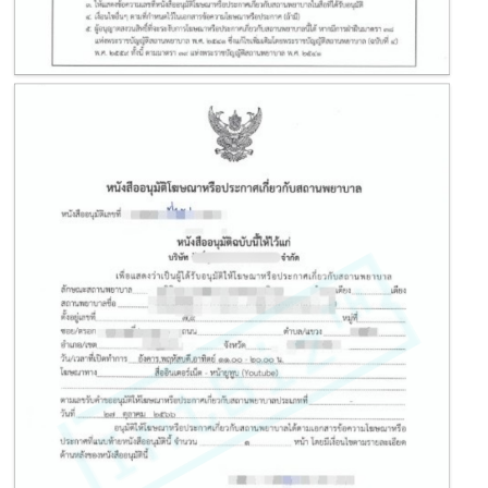
ฆท. หรือใบอนุญาตโฆษณายาทางสื่อทั่วไป
ฆท. หรือใบอนุญาตโฆษณายาทางสื่อทั่วไป เป็นเอกสารสำคัญที่ผู้ประกอบการ
จำเป็นต้องมี
เมื่อต้องการทำการตลาดและการโฆษณายาหรือผลิตภัณฑ์เสริมอาหาร
ใบอนุญาต ฆท.ออกโดยสำนักงานคณะกรรมการอาหารและยา (อย.)