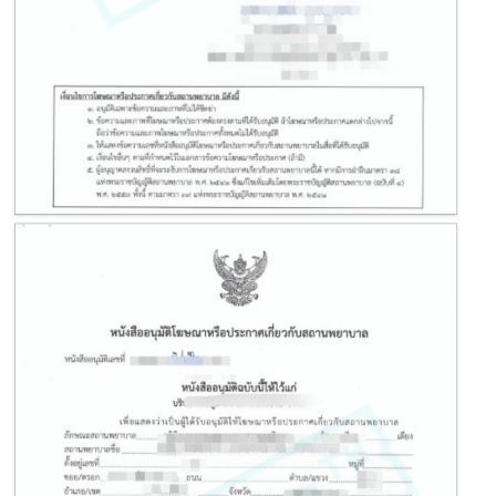
โฆษณาคลินิก หรือ โฆษณาสถานพยาบาล
หนังสืออนุมัติโฆษณาหรือประกาศเกี่ยวกับสถานพยาบาล