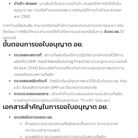
ควรใส่ใจรายละเอียดเพื่อหลีกเลี่ยงข้อผิดพลาดที่อาจเกิดขึ้นโดยไม่ได้ตั้งใจ
อย. คืออะไร?
อย.
ย่อมาจาก
สำนักงานคณะกรรมการอาหารและยา
(Food and Drug
Administration – FDA) ซึ่งมีหน้าที่รับรองความปลอดภัยและประสิทธิภาพขอ
ผลิตภัณฑ์ต่างๆ เช่น ยาสำหรับมนุษย์และสัตว์ ผลิตภัณฑ์ชีวภาพ อุปกรณ์
ทางการแพทย์ อาหาร เครื่องสำอาง สารเคมี และผลิตภัณฑ์ที่ปล่อยรังสี รวมถึ
การพัฒนาด้านสาธารณสุขและการต่อต้านการก่อการร้ายที่เกี่ยวข้องกับอาหา
และยา
วัตถุประสงค์ของการขอใบอนุญาต อย.
ปฏิบัติตามกฎหมาย
: สินค้าบางประเภทต้องจดทะเบียน อย. มิฉะนั้นจะ
ถือว่าผิดกฎหมายตามพระราชบัญญัติอาหาร พ.ศ. 2522 และกฎกระทร
ฉบับที่ 26 (พ.ศ. 2537) ตามพระราชบัญญัติยา พ.ศ. 2510
รับรองความปลอดภัยและประสิทธิภาพ
: เพื่อให้เกิดการรับรองมาตรฐ
สินค้า
ระบุตัวตนผลิตภัณฑ์
: ระบุสถานที่ผลิตและเจ้าของผลิตภัณฑ์
ส่งเสริมการจัดจำหน่าย
: เพิ่มความน่าเชื่อถือและการเข้าถึงแหล่งจำหน
ที่ต้องการจดทะเบียน อย.