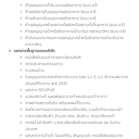
นำเข้า-ส่งออก
: บางสินค้าไม่สามารถนำเข้า-ส่งออกได้หากไม่ได้รับใบ
อนุญาต อย. ตามข้อกำหนดของพระราชบัญญัติการนำเข้าและส่งออก
พ.ศ. 2560
หากท่านมีข้อสงสัย สามารถติดต่อสำนักงานคณะกรรมการอาหารและยา หรือ
ติดต่อเรา intBizTH เราสามารถให้คำปรึกษาและช่วยเหลือในการ
รับจด อย.
ได้
ทุกกรณี
ขั้นตอนการขอใบอนุญาต อย.
ตรวจสอบสถานที่
: สถานที่ผลิตต้องมีการปฏิบัติ
ตามหลักเกณฑ์วิธีการ
ผลิตที่ดี (GMP: Good Manufacturing Practice) ตามกฎกระทรวงฉบับท
64 (พ.ศ. 2543) ซึ่งระบุข้อกำหนดเกี่ยวกั
บการควบคุมคุณภาพและความ
ปลอดภั
ยของสถานที่ผลิต
ตรวจสอบผลิตภัณฑ์
: วัตถุดิบต้องมีคุณภาพและได้รั
บใบรับรอง อย. ก่
แล้ว ต้องผลิตตามหลัก GMP และต้องสะอาดปลอดภัย
การตรวจสอบเอกสาร
: เจ้าหน้าที่
จะตรวจสอบเอกสารและสถานที่ผลิต
หากผ่านการตรวจสอบจะได้รั
บเลขสารบบ “13 หลัก” (เลข อย.)
เอกสารสำคัญในการขอใบอนุญาต อย.
แบบฟอร์มการขอจด อย.
:
คำขอตรวจประเมินสถานที่ผลิ
ตและเก็บอาหาร (ตามประกาศ