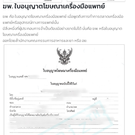
ฆอ. โฆษณาอาหาร
ฆอ. หรือใบอนุญาตโฆษณาอาหาร เป็นเอกสารสำคัญที่ผู้ประกอบการจำเป็นต้อ
มี
เมื่อต้องการทำการตลาดและโฆษณาผลิตภัณฑ์อาหาร ใบอนุญาต ฆอ. ออกโดย
สำนักงานคณะกรรมการอาหารและยา (อย.)
เพื่อควบคุมให้การโฆษณาเป็นไปตามกฎหมายและไม่ทำให้ผู้บริโภคเข้าใจผิด