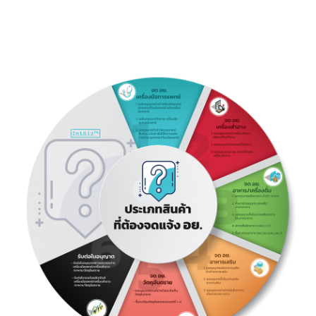
ประสบการณ์และความเชี่ยวชาญ
: เรามีประสบการณ์ในการจั
ดการ
เอกสารและรับอนุมัติจาก อย. จำนวนมาก รวมถึงการจัดการด้านเครื่
อง
หมายการค้าและสิทธิบัตร
บริการครบวงจร
: เรามีเจ้าหน้าที่ที่พร้อมให้
คำปรึกษาและช่วยเหลือในทุก
นตอนของการขอใบอนุญาต อย. ไม่ว่าจะเป็น
รับทำเอกสาร อย.
,
ยื่นขอ อ
ออนไลน์
, หรือ
รับดำเนินการ อย.
การประสานงานที่รวดเร็ว
: การติดต่อกับหน่
วยงานราชการและการจั
ดการเอกสารอย่างรวดเร็ว
ใกล้สำนักงาน อย.
: ลดค่าใช้จ่ายในการยื่
นคำขอและลดความยุ่
งยากใน
การดำเนินการ
หากท่านต้องการ
ผู้ช่วยช่วยจด อย.
หรือมีข้อสงสัยเกี่ยวกับ
ราคาจด อย.
,
ที่
ปรึกษา อย.
, หรือ
ขั้นตอนการขอ อย.
, ติดต่อเราเพื่อรับคำปรึ
กษา ให้บริการ
ครอบคลุมทุกด้
านของการขออนุญาต อย. ทั้งในหมวด
อย. เครื่องสำอาง
,
อย.
อาหารเสริม
, และ
อย. ยา
รวมถึง
บริการขอ อย.
ในประเภทอื่น ๆ ที่ท่านต้องการ
ติดตาม FaceBook