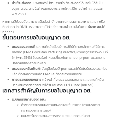
ควรใส่ใจรายละเอียดเพื่อหลีกเลี่ยงข้อผิดพลาดที่อาจเกิดขึ้นโดยไม่ได้ตั้งใจ
อย. คืออะไร?
อย.
ย่อมาจาก
สำนักงานคณะกรรมการอาหารและยา
(Food and Drug
Administration – FDA) ซึ่งมีหน้าที่รับรองความปลอดภัยและประสิทธิภาพขอ
ผลิตภัณฑ์ต่างๆ เช่น ยาสำหรับมนุษย์และสัตว์ ผลิตภัณฑ์ชีวภาพ อุปกรณ์
ทางการแพทย์ อาหาร เครื่องสำอาง สารเคมี และผลิตภัณฑ์ที่ปล่อยรังสี รวมถึ
การพัฒนาด้านสาธารณสุขและการต่อต้านการก่อการร้ายที่เกี่ยวข้องกับอาหา
และยา
วัตถุประสงค์ของการขอใบอนุญาต อย.
ปฏิบัติตามกฎหมาย
: สินค้าบางประเภทต้องจดทะเบียน อย. มิฉะนั้นจะ
ถือว่าผิดกฎหมายตามพระราชบัญญัติอาหาร พ.ศ. 2522 และกฎกระทร
ฉบับที่ 26 (พ.ศ. 2537) ตามพระราชบัญญัติยา พ.ศ. 2510
รับรองความปลอดภัยและประสิทธิภาพ
: เพื่อให้เกิดการรับรองมาตรฐ
สินค้า
ระบุตัวตนผลิตภัณฑ์
: ระบุสถานที่ผลิตและเจ้าของผลิตภัณฑ์
ส่งเสริมการจัดจำหน่าย
: เพิ่มความน่าเชื่อถือและการเข้าถึงแหล่งจำหน
ที่ต้องการจดทะเบียน อย.