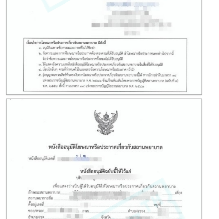
โฆษณาคลินิก หรือ โฆษณาสถานพยาบาล
หนังสืออนุมัติโฆษณาหรือประกาศเกี่ยวกับสถานพยาบาล