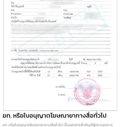
ฆพ. ใบอนุญาตโฆษณาเครื่องมือแพทย์
ฆพ. คือ ใบอนุญาตโฆษณาเครื่องมือแพทย์ เมื่อพูดถึงการทำการตลาดเครื่องมื
แพทย์หรืออุปกรณ์ทางการแพทย์นั้น
มีสิ่งหนึ่งที่ผู้ประกอบการจำเป็นต้องมีอย่างขาดไม่ได้ นั่นคือ ฆพ. หรือใบอนุญา
โฆษณาเครื่องมือแพทย์
ออกโดยสำนักงานคณะกรรมการอาหารและยา หรือ อย.