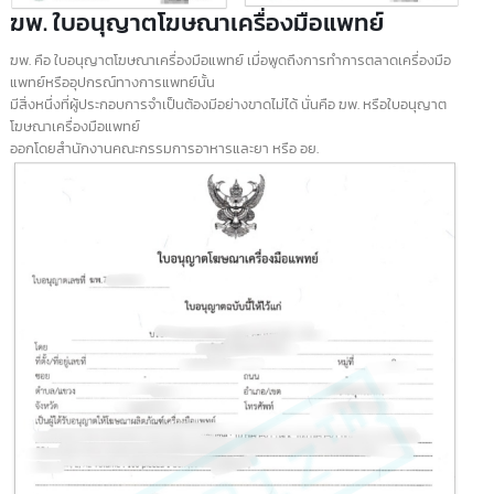
ฆอ. โฆษณาอาหาร
ฆอ. หรือใบอนุญาตโฆษณาอาหาร เป็นเอกสารสำคัญที่ผู้ประกอบการจำเป็นต้อ
มี
เมื่อต้องการทำการตลาดและโฆษณาผลิตภัณฑ์อาหาร ใบอนุญาต ฆอ. ออกโดย
สำนักงานคณะกรรมการอาหารและยา (อย.)
เพื่อควบคุมให้การโฆษณาเป็นไปตามกฎหมายและไม่ทำให้ผู้บริโภคเข้าใจผิด