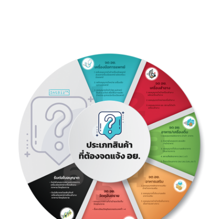
ประสบการณ์และความเชี่ยวชาญ
: เรามีประสบการณ์ในการจั
ดการ
เอกสารและรับอนุมัติจาก อย. จำนวนมาก รวมถึงการจัดการด้านเครื่
อง
หมายการค้าและสิทธิบัตร
บริการครบวงจร
: เรามีเจ้าหน้าที่ที่พร้อมให้
คำปรึกษาและช่วยเหลือในทุก
นตอนของการขอใบอนุญาต อย. ไม่ว่าจะเป็น
รับทำเอกสาร อย.
,
ยื่นขอ อ
ออนไลน์
, หรือ
รับดำเนินการ อย.
การประสานงานที่รวดเร็ว
: การติดต่อกับหน่
วยงานราชการและการจั
ดการเอกสารอย่างรวดเร็ว
ใกล้สำนักงาน อย.
: ลดค่าใช้จ่ายในการยื่
นคำขอและลดความยุ่
งยากใน
การดำเนินการ
หากท่านต้องการ
ผู้ช่วยช่วยจด อย.
หรือมีข้อสงสัยเกี่ยวกับ
ราคาจด อย.
,
ที่
ปรึกษา อย.
, หรือ
ขั้นตอนการขอ อย.
, ติดต่อเราเพื่อรับคำปรึ
กษา ให้บริการ
ครอบคลุมทุกด้
านของการขออนุญาต อย. ทั้งในหมวด
อย. เครื่องสำอาง
,
อย.
อาหารเสริม
, และ
อย. ยา
รวมถึง
บริการขอ อย.
ในประเภทอื่น ๆ ที่ท่านต้องการ
ติดตาม FaceBook