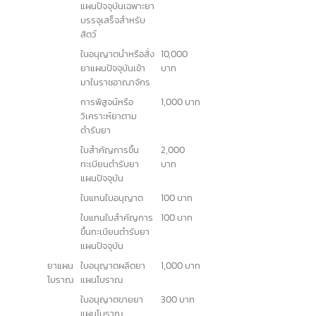
รายละเอียดสินค้า: ส่วนประกอบ, สัดส่วน, กรรมวิธีการทำ
กรณีนำเข้าสินค้า: รายละเอียดสินค้าและเลขรับจด อย. ในต่าง
ประเทศ
เอกสารการนำเข้า: โฉนดที่ดิน, สัญญาเช่า, หนังสือยินยอมจาก
เจ้าของที่ดิน
ค่าธรรมเนียมในการขออนุญาต อย.
ค่าธรรมเนียมการขออนุญาตจด อย. แบ่งตามหมวดสินค้าแต่ละประเภท
ค้นหา:
หมวด
หมวด
รายการ
ค่า
หมายเหตุ
หลัก
ย่อย
ธรรมเนียม
หมวด
หมวด
รายการ
ค่า
หมายเหตุ
หมวด
ยาแผน
ใบอนุญาตผลิตยา
8,000
ตามกฎกระทรวงฉบับ
หลัก
ย่อย
ธรรมเนียม
ยา
ปัจจุบัน
แผนปัจจุบัน
บาท
ที่ 26 (พ.ศ. 2537)
ใบอนุญาตขายยา
2,000
แผนปัจจุบัน
บาท
ใบอนุญาตขายส่งยา
1,500 บาท
แผนปัจจุบัน