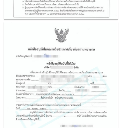
ฆท. หรือใบอนุญาตโฆษณายาทางสื่อทั่วไป
ฆท. หรือใบอนุญาตโฆษณายาทางสื่อทั่วไป เป็นเอกสารสำคัญที่ผู้ประกอบการ
จำเป็นต้องมี
เมื่อต้องการทำการตลาดและการโฆษณายาหรือผลิตภัณฑ์เสริมอาหาร
ใบอนุญาต ฆท.ออกโดยสำนักงานคณะกรรมการอาหารและยา (อย.)