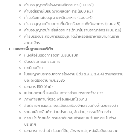
นำเข้า-ส่งออก
: บางสินค้าไม่สามารถนำเข้า-ส่งออกได้หากไม่ได้รับใบ
อนุญาต อย. ตามข้อกำหนดของพระราชบัญญัติการนำเข้าและส่งออก
พ.ศ. 2560
หากท่านมีข้อสงสัย สามารถติดต่อสำนักงานคณะกรรมการอาหารและยา หรือ
ติดต่อเรา intBizTH เราสามารถให้คำปรึกษาและช่วยเหลือในการ
รับจด อย.
ได้
ทุกกรณี
ขั้นตอนการขอใบอนุญาต อย.
ตรวจสอบสถานที่
: สถานที่ผลิตต้องมีการปฏิบัติ
ตามหลักเกณฑ์วิธีการ
ผลิตที่ดี (GMP: Good Manufacturing Practice) ตามกฎกระทรวงฉบับท
64 (พ.ศ. 2543) ซึ่งระบุข้อกำหนดเกี่ยวกั
บการควบคุมคุณภาพและความ
ปลอดภั
ยของสถานที่ผลิต
ตรวจสอบผลิตภัณฑ์
: วัตถุดิบต้องมีคุณภาพและได้รั
บใบรับรอง อย. ก่
แล้ว ต้องผลิตตามหลัก GMP และต้องสะอาดปลอดภัย
การตรวจสอบเอกสาร
: เจ้าหน้าที่
จะตรวจสอบเอกสารและสถานที่ผลิต
หากผ่านการตรวจสอบจะได้รั
บเลขสารบบ “13 หลัก” (เลข อย.)
เอกสารสำคัญในการขอใบอนุญาต อย.
แบบฟอร์มการขอจด อย.
:
คำขอตรวจประเมินสถานที่ผลิ
ตและเก็บอาหาร (ตามประกาศ