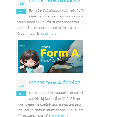
ใหญ่สำหรับสถาบันการเงิน
read more
คืออะไร ?
28
หล่งกำเนิดสินค้า
หย่อนภาษีศุลกากร
มิ.ย.
รลดอัตราภาษี
น (AFTA) รวมถึง
มณฑลมี
10 ธนาคารชั้นนำในฮ่องกง
2567 น
12
ไทย เนื
และอีกมากกว่า 200
สัญญาณก
ก.ค.
ธนาคาร
สินค้าอ
read 
ข้อมูลเกี่ยวกับการธนาคารในประเทศฮ่องกง การ
เรียนรู้ข้อมูลเบื้องต้นของธนาคารต่างๆก่อนที่จะ
ลงทุนจึงเป็นอื่นเรื่องที่ไม่ควรมองข้าม ปัจจุบัน
ตลาดธุรกิจ ในฮ่องกงยังคงมีความมั่นคงและมี
คืออะไร ?
โอกาสมากมาย นั่นจึงเป็นอีกหนึ่งเหตุผลที่น่าสนใจ
ในการลงทุนเป็นอย่างยิ่ง
read more
นกำเนิดสินค้าที่