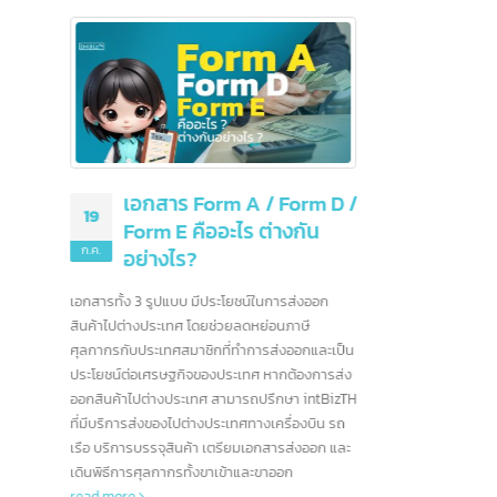
ขอรับสิทธิพิเศษ
ารยกเว้นหรือลด
งออกไปยังประเทศ
25
more
มิ.ย.
เข้ามา
เป็นอย่
10 ธนาคารชั้นนำ
08
สื่อสาร
สหรัฐอเมริกา และอีก
ฯลฯ ซึ
ก.ค.
มากกว่า 90 แห่ง
บ้างที่
หนึ่งใน
สหรัฐอเมริกาเป็นบ้านของสถาบันการเงินที่ทรง
 / Form D /
จีน
rea
อิทธิพลที่สุดในโลก ด้วยระบบเศรษฐกิจที่ใหญ่ที่สุด
ต่างกัน
และตลาดการเงินที่ซับซ้อน ธนาคารอเมริกาได้
กลายเป็นผู้เล่นระดับโลกที่มีบทบาทสำคัญในการ
ขับเคลื่อนเศรษฐกิจทั้งในประเทศและทั่วโลก ใน
์ในการส่งออก
บทความนี้ เราจะพาคุณไปรู้จักกับธนาคารชั้นนำ
ย่อนภาษี
ของอเมริกา ซึ่งมีบทบาทสำคัญในการกำหนด
ารส่งออกและเป็น
ทิศทางของอุตสาหกรรมการเงินโลก
read more