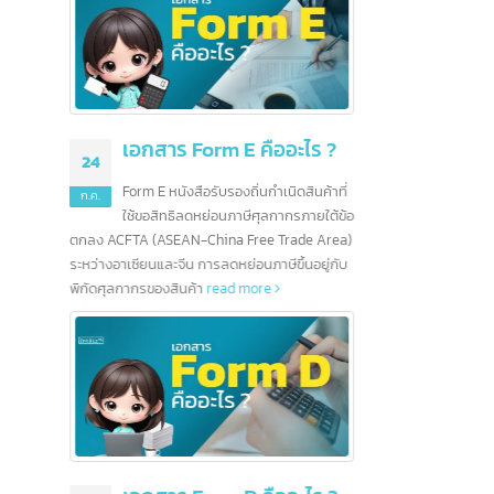
คืออะไร ?
5 ธนาคารชั้นนำในสิงคโปร์
16
01
และอีกมากกว่า 100 ธนาคาร
นกำเนิดสินค้าที่
ก.ค.
ก.ค.
ศุลกากรภายใต้ข้อ
สิงคโปร์เป็นศูนย์กลางทางการเงิน
ee Trade Area)
ระหว่างประเทศ จากนโยบายและแนวปฏิบัติของ
การด้า
นภาษีขึ้นอยู่กับ
รัฐบาลส่งผลให้ธนาคารต่างชาติจำนวนมากเริ่ม
เรื่องขอ
ore
ดำเนินธุรกิจและเปิดสาขาในสิงคโปร์ ยุทธศาสตร์ที่
เตรียม
ตั้งและนโยบายที่น่าดึงดูดทำให้สิงคโปร์กลายเป็น
ภาษีได้
ศูนย์กลางการธนาคารในเอเชียตะวันออกเฉียงใต้
โดยมีธนาคารตั้งกว่า 200 แห่ง นอกจากนี้ สิงคโปร์
ยังช่วยให้ธนาคารเชื่อมต่อกับโลกได้อย่างง่ายดาย
มาตรฐานการครองชีพที่สูงยังสร้างตลาดขนาด