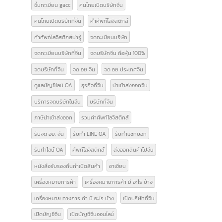
Form E
GACC
GACC จีน
icbc เปิดบัญชีจีน
line bot
line chat bot
National Medical Products Administration
NMPA
การส่งออกสินค้าไปจีน
การเปิดบริษัทที่จีน
ขอสิทธิลดหย่อนภาษี
ขึ้นทะเบียน gacc
คนไทยเปิดบริษัทจีน
คนไทยเปิดบริษัทที่จีน
คำศัพท์โลจิสติกส์
คำศัพท์โลจิสติกส์น่ารู้
จดทะเบียนบริษัท
จดทะเบียนบริษัทที่จีน
จดบริษัทจีน ถือหุ้น 100%
จดบริษัทที่จีน
จด อย จีน
จด อย ประเทศจีน
ดูแลบัญชีไลน์ OA
ธุรกิจที่จีน
นำเข้าส่งออกจีน
บริการจดบริษัทในจีน
บริษัทที่จีน
ภาษีนำเข้าส่งออก
รวมคำศัพท์โลจิสติกส์