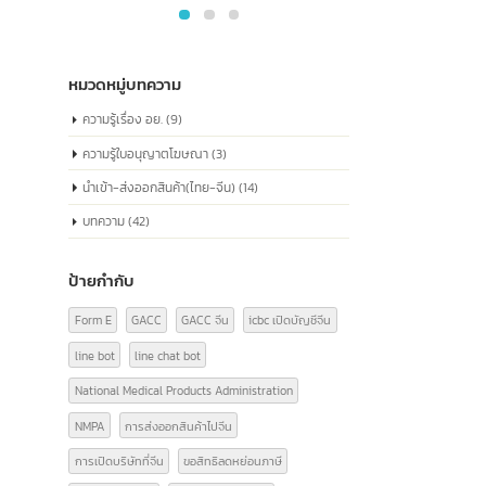
ด้านกฎหมาย หมายเลขนี้ประกอบด้วยข้อมูลเกี่ยว
กับสถานะทางกฎหมาย ประเภทขององค์กร และ
ข้อมูลที่เกี่ยวข้องอื่นๆ ซึ่งเป็นสิ่งจำเป็นในการ
ดำเนินธุรกิจอย่างถูกต้องตามกฎหมายในประเทศ
จีน
read more
หมวดหมู่บทความ
ความรู้เรื่อง อย.
(9)
ความรู้ใบอนุญาตโฆษณา
(3)
นำเข้า-ส่งออกสินค้า(ไทย-จีน)
(14)
บทความ
(42)
ป้ายกำกับ