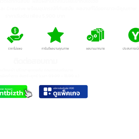
ประโยชน์ต่อเศรษฐกิจของประเทศ
ออกสินค้าไปต่างประเทศ สามารถ
ริการรับตัดต่อวิดีโอ
สัญลักษณ์
2
ที่มีบริการส่งของไปต่างประเทศท
เครื่องหมายการค้า © หมาย
เรือ บริการบรรจุสินค้า เตรียมเ
ย.
ถึงอะไร ?
เดินพิธีการศุลกากรทั้งขาเข้าแล
deo Edito
read more
ลักษณ์ © (อักษร "C" อยู่ในวงกลม) ย่อมาจาก
yright" ซึ่งใช้เพื่อแสดงว่าผลงานนั้นมีลิขสิทธิ์
ได้รับการคุ้มครองตามกฎหมายลิขสิทธิ์ โดย
ไปจะใช้สัญลักษณ์นี้กับงานสร้างสรรค์ เช่น
งสือ บทความ ภาพถ่าย เพลง งานศิลปะ และ
รรค์งานวิดีโอที่ทันสมัย ผสมผสานเทคโนโลยีเข้ากับไอเดีย
ต์แวร์
read more
่ยวชาญและ Creative พร้อมอุปกรณ์ที่ทันสมัย ผลงานที่ได้ออก
ราคาเริ่มต้น เพียง 5,900 บาท
ราคาไม่แพง
การันตีผลงานคุณภาพ
ผลงานมากมาย