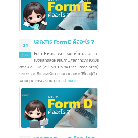
คืออะไร ?
5 ธนาคารชั้นนำในสิงคโปร์
16
01
และอีกมากกว่า 100 ธนาคาร
นกำเนิดสินค้าที่
ก.ค.
ก.ค.
ศุลกากรภายใต้ข้อ
สิงคโปร์เป็นศูนย์กลางทางการเงิน
ee Trade Area)
ระหว่างประเทศ จากนโยบายและแนวปฏิบัติของ
การด้า
นภาษีขึ้นอยู่กับ
รัฐบาลส่งผลให้ธนาคารต่างชาติจำนวนมากเริ่ม
เรื่องขอ
ore
ดำเนินธุรกิจและเปิดสาขาในสิงคโปร์ ยุทธศาสตร์ที่
เตรียม
ตั้งและนโยบายที่น่าดึงดูดทำให้สิงคโปร์กลายเป็น
ภาษีได้
ศูนย์กลางการธนาคารในเอเชียตะวันออกเฉียงใต้
โดยมีธนาคารตั้งกว่า 200 แห่ง นอกจากนี้ สิงคโปร์
ยังช่วยให้ธนาคารเชื่อมต่อกับโลกได้อย่างง่ายดาย
มาตรฐานการครองชีพที่สูงยังสร้างตลาดขนาด