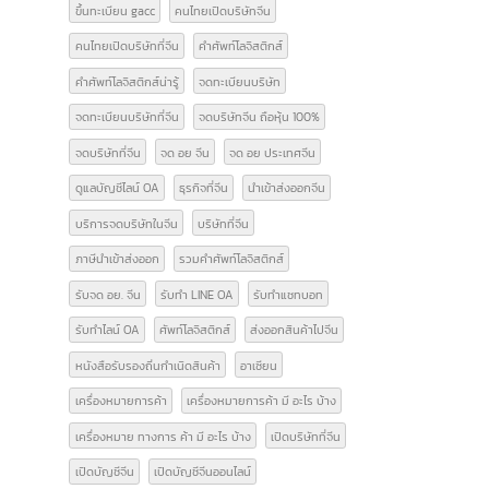
Form E
GACC
GACC จีน
icbc เปิดบัญชีจีน
line bot
line chat bot
National Medical Products Administration
NMPA
การส่งออกสินค้าไปจีน
การเปิดบริษัทที่จีน
ขอสิทธิลดหย่อนภาษี
ขึ้นทะเบียน gacc
คนไทยเปิดบริษัทจีน
คนไทยเปิดบริษัทที่จีน
คำศัพท์โลจิสติกส์
คำศัพท์โลจิสติกส์น่ารู้
จดทะเบียนบริษัท
จดทะเบียนบริษัทที่จีน
จดบริษัทจีน ถือหุ้น 100%
จดบริษัทที่จีน
จด อย จีน
จด อย ประเทศจีน
ดูแลบัญชีไลน์ OA
ธุรกิจที่จีน
นำเข้าส่งออกจีน
บริการจดบริษัทในจีน
บริษัทที่จีน
ภาษีนำเข้าส่งออก
รวมคำศัพท์โลจิสติกส์