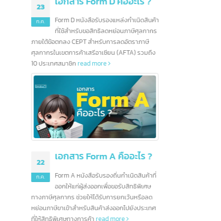
ใหญ่สำหรับสถาบันการเงิน
read more
คืออะไร ?
28
หล่งกำเนิดสินค้า
หย่อนภาษีศุลกากร
มิ.ย.
รลดอัตราภาษี
น (AFTA) รวมถึง
มณฑลมี
10 ธนาคารชั้นนำในฮ่องกง
2567 น
12
ไทย เนื
และอีกมากกว่า 200
สัญญาณก
ก.ค.
ธนาคาร
สินค้าอ
read 
ข้อมูลเกี่ยวกับการธนาคารในประเทศฮ่องกง การ
เรียนรู้ข้อมูลเบื้องต้นของธนาคารต่างๆก่อนที่จะ
ลงทุนจึงเป็นอื่นเรื่องที่ไม่ควรมองข้าม ปัจจุบัน
ตลาดธุรกิจ ในฮ่องกงยังคงมีความมั่นคงและมี
คืออะไร ?
โอกาสมากมาย นั่นจึงเป็นอีกหนึ่งเหตุผลที่น่าสนใจ
ในการลงทุนเป็นอย่างยิ่ง
read more
นกำเนิดสินค้าที่