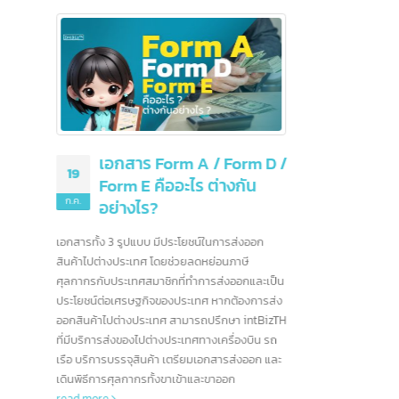
ขอรับสิทธิพิเศษ
ารยกเว้นหรือลด
งออกไปยังประเทศ
25
more
มิ.ย.
เข้ามา
เป็นอย่
10 ธนาคารชั้นนำ
08
สื่อสาร
สหรัฐอเมริกา และอีก
ฯลฯ ซึ
ก.ค.
มากกว่า 90 แห่ง
บ้างที่
หนึ่งใน
สหรัฐอเมริกาเป็นบ้านของสถาบันการเงินที่ทรง
 / Form D /
จีน
rea
อิทธิพลที่สุดในโลก ด้วยระบบเศรษฐกิจที่ใหญ่ที่สุด
ต่างกัน
และตลาดการเงินที่ซับซ้อน ธนาคารอเมริกาได้
กลายเป็นผู้เล่นระดับโลกที่มีบทบาทสำคัญในการ
ขับเคลื่อนเศรษฐกิจทั้งในประเทศและทั่วโลก ใน
์ในการส่งออก
บทความนี้ เราจะพาคุณไปรู้จักกับธนาคารชั้นนำ
ย่อนภาษี
ของอเมริกา ซึ่งมีบทบาทสำคัญในการกำหนด
ารส่งออกและเป็น
ทิศทางของอุตสาหกรรมการเงินโลก
read more