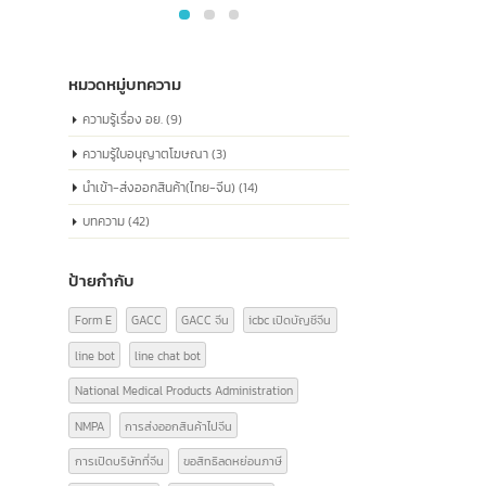
ด้านกฎหมาย หมายเลขนี้ประกอบด้วยข้อมูลเกี่ยว
กับสถานะทางกฎหมาย ประเภทขององค์กร และ
ข้อมูลที่เกี่ยวข้องอื่นๆ ซึ่งเป็นสิ่งจำเป็นในการ
ดำเนินธุรกิจอย่างถูกต้องตามกฎหมายในประเทศ
จีน
read more
หมวดหมู่บทความ
ความรู้เรื่อง อย.
(9)
ความรู้ใบอนุญาตโฆษณา
(3)
นำเข้า-ส่งออกสินค้า(ไทย-จีน)
(14)
บทความ
(42)
ป้ายกำกับ