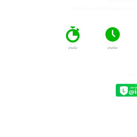
บ
2
มิ.
Vi
สัญ
"Cop
และ
ทำความรู้จัก China
04
ทั่ว
Registration number
หนั
ก.ค.
หมายเลขจดทะเบียนบริษัท
สร้างส
ซอฟ
จีน หรือที่เรียกว่า “หมายเลข
พร้อมทีมงานที่มีความเชี
เครดิตโซเชียลรวม” เหมือนกับ
หมายเลขประจำตัวประชาชนของ
ทุกบริษัท
หมายเลขจดทะเบียนบริษัทจีน หรือ "Unified
Social Credit Code" (统一社会信用代码) เป็น
งานเร่ง
งานด่วน
หมายเลขที่ออกให้กับบริษัทที่จดทะเบียนในประเทศ
จีน ใช้ระบุตัวตนของบริษัทในกิจกรรมทางธุรกิจและ