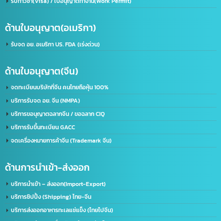
ที่อยู่:
2/119 หมู่ 6 ถนนราษฏร์พัฒนา แขวงราษฏร์พัฒนา เขตสะพานสูง กรุงเทพฯ 10240
ด้านใบอนุญาต(ประเทศไทย)
รับจด อย. ขอใบอนุญาต อย. (เร่งด่วน)
ขอใบอนุญาตโฆษณา ฆอ. ฆพ. ฆท.
บริการขอใบอนุญาต มอก.
บริการรับจดทะเบียนบริษัท(ไทย)
รับทำวีซ่า(Visa) / ใบอนุญาตทำงาน(Work Permit)
ด้านใบอนุญาต(อเมริกา)
รับจด​ อย.​ อเมริกา US. FDA​ (เร่งด่วน)
ด้านใบอนุญาต(จีน)
จดทะเบียนบริษัทที่จีน คนไทยถือหุ้น 100%