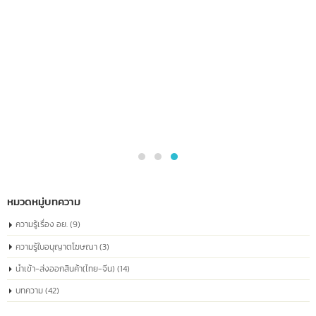
สัญลักษณ์เครื่องหมายการค้า © หมายถึงอะไร ?
22
สัญลักษณ์ © (อักษร "C" อยู่ในวงกลม) ย่อมาจาก "Copyright" ซึ่งใช้เพื่อ
มิ.ย.
แสดงว่าผลงานนั้นมีลิขสิทธิ์และได้รับการคุ้มครองตามกฎหมายลิขสิทธิ์
โดยทั่วไปจะใช้สัญลักษณ์นี้กับงานสร้างสรรค์ เช่น หนังสือ บทความ ภาพถ่าย เพล
งานศิลปะ และซอฟต์แวร์
read more