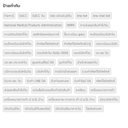
หมวดหมู่บทความ
ความรู้เรื่อง อย.
(9)
ความรู้ใบอนุญาตโฆษณา
(3)
นำเข้า-ส่งออกสินค้า(ไทย-จีน)
(14)
บทความ
(42)
ป้ายกำกับ
Form E
GACC
GACC จีน
icbc เปิดบัญชีจีน
line bot
line chat bot
National Medical Products Administration
NMPA
การส่งออกสินค้าไปจีน
การเปิดบริษัทที่จีน
ขอสิทธิลดหย่อนภาษี
ขึ้นทะเบียน gacc
คนไทยเปิดบริษัทจีน
คนไทยเปิดบริษัทที่จีน
คำศัพท์โลจิสติกส์
คำศัพท์โลจิสติกส์น่ารู้
จดทะเบียนบริษัท
จดทะเบียนบริษัทที่จีน
จดบริษัทจีน ถือหุ้น 100%
จดบริษัทที่จีน
จด อย จีน
จด อย ประเทศจีน
ดูแลบัญชีไลน์ OA
ธุรกิจที่จีน
นำเข้าส่งออกจีน