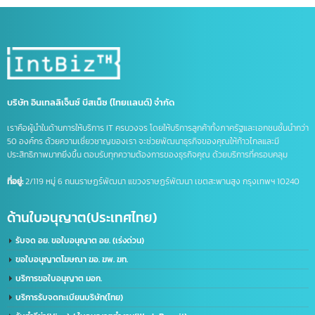
บริการจดบริษัทในจีน
บริษัทที่จีน
ภาษีนำเข้าส่งออก
รวมคำศัพท์โลจิสติกส์
รับจด อย. จีน
รับทำ LINE OA
รับทำแชทบอท
รับทำไลน์ OA
ศัพท์โลจิสติกส์
ส่งออกสินค้าไปจีน
หนังสือรับรองถิ่นกำเนิดสินค้า
อาเซียน
เครื่องหมายการค้า
เครื่องหมายการค้า มี อะไร บ้าง
เครื่องหมาย ทางการ ค้า มี อะไร บ้าง
เปิดบริษัทที่จีน
เปิดบัญชีจีน
เปิดบัญชีจีนออนไลน์
เปิดบัญชีธนาคารจีน
ไลน์แชทบอท
บริษัท อินเทลลิเจ็นซ์ บีสเน็ซ (ไทยเเลนด์) จำกัด
เราคือผู้นำในด้านการให้บริการ IT ครบวงจร โดยให้บริการลูกค้าทั้งภาครัฐและเอกชนชั้นนำก
50 องค์กร ด้วยความเชี่ยวชาญของเรา จะช่วยพัฒนาธุรกิจของคุณให้ก้าวไกลและมี
ประสิทธิภาพมากยิ่งขึ้น ตอบรับทุกความต้องการของธุรกิจคุณ ด้วยบริการที่ครอบคลุม