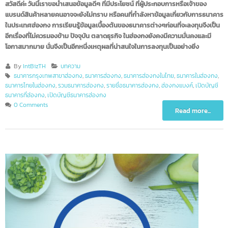
สวัสดีค่ะ วันนี้เราขอนำเสนอข้อมูลดีๆ ที่มีประโยชน์ ที่ผู้ประกอบการหรือเจ้าของ
แบรนด์สินค้าหลายคนอาจจะยังไม่ทราบ หรือคนที่กำลังหาข้อมูลเกี่ยวกับการธนา
ในประเทศฮ่องกง การเรียนรู้ข้อมูลเบื้องต้นของธนาคารต่างๆก่อนที่จะลงทุนจึงเป
อีกเรื่องที่ไม่ควรมองข้าม ปัจจุบัน ตลาดธุรกิจ ในฮ่องกงยังคงมีความมั่นคงและมี
โอกาสมากมาย นั่นจึงเป็นอีกหนึ่งเหตุผลที่น่าสนใจในการลงทุนเป็นอย่างยิ่ง
By
IntBizTH
บทความ
ธนาคารกรุงเทพสาขาฮ่องกง
,
ธนาคารฮ่องกง
,
ธนาคารฮ่องกงในไทย
,
ธนาคารในฮ่องก
ธนาคารไทยในฮ่องกง
,
รวมธนาคารฮ่องกง
,
รายชื่อธนาคารฮ่องกง
,
ฮ่องกงแบงค์
,
เปิดบัญช
ธนาคารที่ฮ่องกง
,
เปิดบัญชีธนาคารฮ่องกง
0 Comments
Read more...