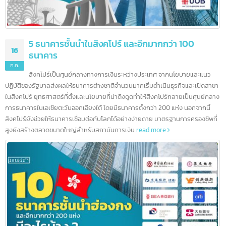
5 ธนาคารชั้นนำในสิงคโปร์ และอีกมากกว่า 100
16
ธนาคาร
ก.ค.
สิงคโปร์เป็นศูนย์กลางทางการเงินระหว่างประเทศ จากนโยบายและแนว
ปฏิบัติของรัฐบาลส่งผลให้ธนาคารต่างชาติจำนวนมากเริ่มดำเนินธุรกิจและเปิดสา
ในสิงคโปร์ ยุทธศาสตร์ที่ตั้งและนโยบายที่น่าดึงดูดทำให้สิงคโปร์กลายเป็นศูนย์กล
การธนาคารในเอเชียตะวันออกเฉียงใต้ โดยมีธนาคารตั้งกว่า 200 แห่ง นอกจากนี้
สิงคโปร์ยังช่วยให้ธนาคารเชื่อมต่อกับโลกได้อย่างง่ายดาย มาตรฐานการครองชีพที
สูงยังสร้างตลาดขนาดใหญ่สำหรับสถาบันการเงิน
read more