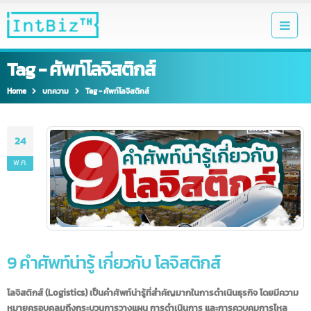
Tag - ศัพท์โลจิสติกส์
Home
บทความ
Tag -
ศัพท์โลจิสติกส์
24
พ.ค.
9 คำศัพท์น่ารู้ เกี่ยวกับ โลจิสติกส์
โลจิสติกส์ (Logistics) เป็นคำศัพท์น่ารู้ที่สำคัญมากในการดำเนินธุรกิจ โดยมีควา