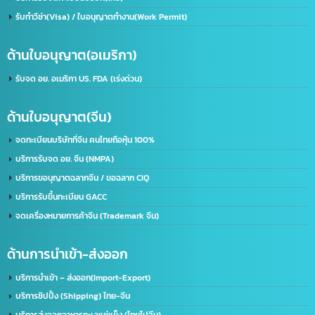
เราคือผู้นำในด้านการให้บริการ IT ครบวงจร โดยให้บริการลูกค้าทั้งภาครัฐและเอกชนชั้นนำก
50 องค์กร ด้วยความเชี่ยวชาญของเรา จะช่วยพัฒนาธุรกิจของคุณให้ก้าวไกลและมี
ประสิทธิภาพมากยิ่งขึ้น ตอบรับทุกความต้องการของธุรกิจคุณ ด้วยบริการที่ครอบคลุม
ที่อยู่:
2/119 หมู่ 6 ถนนราษฏร์พัฒนา แขวงราษฏร์พัฒนา เขตสะพานสูง กรุงเทพฯ 10240
ด้านใบอนุญาต(ประเทศไทย)
รับจด อย. ขอใบอนุญาต อย. (เร่งด่วน)
ขอใบอนุญาตโฆษณา ฆอ. ฆพ. ฆท.
บริการขอใบอนุญาต มอก.
บริการรับจดทะเบียนบริษัท(ไทย)
รับทำวีซ่า(Visa) / ใบอนุญาตทำงาน(Work Permit)
ด้านใบอนุญาต(อเมริกา)
รับจด​ อย.​ อเมริกา US. FDA​ (เร่งด่วน)
ด้านใบอนุญาต(จีน)