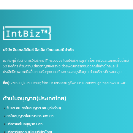
จด อย ประเทศจีน
ดูแลบัญชีไลน์ OA
ธุรกิจที่จีน
นำเข้าส่งออกจีน
บริการจดบริษัทในจีน
บริษัทที่จีน
ภาษีนำเข้าส่งออก
รวมคำศัพท์โลจิสติกส์
รับจด อย. จีน
รับทำ LINE OA
รับทำแชทบอท
รับทำไลน์ OA
ศัพท์โลจิสติกส์
ส่งออกสินค้าไปจีน
หนังสือรับรองถิ่นกำเนิดสินค้า
อาเซียน
เครื่องหมายการค้า
เครื่องหมายการค้า มี อะไร บ้าง
เครื่องหมาย ทางการ ค้า มี อะไร บ้าง
เปิดบริษัทที่จีน
เปิดบัญชีจีน
เปิดบัญชีจีนออนไลน์
เปิดบัญชีธนาคารจีน
ไลน์แชทบอท
บริษัท อินเทลลิเจ็นซ์ บีสเน็ซ (ไทยเเลนด์) จำกัด