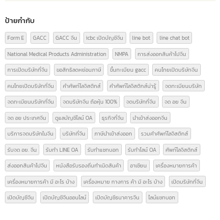
หมวดหมู่บทความ
ความรู้เรื่อง อย.
(9)
ความรู้ใบอนุญาตโฆษณา
(3)
นำเข้า-ส่งออกสินค้า(ไทย-จีน)
(14)
บทความ
(42)
ป้ายกำกับ
Form E
GACC
GACC จีน
icbc เปิดบัญชีจีน
line bot
line chat bot
National Medical Products Administration
NMPA
การส่งออกสินค้าไปจีน
การเปิดบริษัทที่จีน
ขอสิทธิลดหย่อนภาษี
ขึ้นทะเบียน gacc
คนไทยเปิดบริษัทจีน
คนไทยเปิดบริษัทที่จีน
คำศัพท์โลจิสติกส์
คำศัพท์โลจิสติกส์น่ารู้
จดทะเบียนบริษัท
จดทะเบียนบริษัทที่จีน
จดบริษัทจีน ถือหุ้น 100%
จดบริษัทที่จีน
จด อย จีน