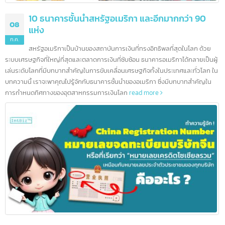
10 ธนาคารชั้นนำสหรัฐอเมริกา และอีกมากกว่า 90
08
แห่ง
ก.ค.
สหรัฐอเมริกาเป็นบ้านของสถาบันการเงินที่ทรงอิทธิพลที่สุดในโลก ด้วย
ระบบเศรษฐกิจที่ใหญ่ที่สุดและตลาดการเงินที่ซับซ้อน ธนาคารอเมริกาได้กลายเป็นผ
เล่นระดับโลกที่มีบทบาทสำคัญในการขับเคลื่อนเศรษฐกิจทั้งในประเทศและทั่วโลก 
บทความนี้ เราจะพาคุณไปรู้จักกับธนาคารชั้นนำของอเมริกา ซึ่งมีบทบาทสำคัญใน
การกำหนดทิศทางของอุตสาหกรรมการเงินโลก
read more