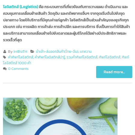
รวมคําศัพท์โลจิสติกส์ 1,000 คํา
โลจิสติกส์ (Logistics)
คือ กระบวนการที่เกี่ยวข้องกับการวางแผน ดำเนินงาน และ
ควบคุมการเคลื่อนย้ายสินค้า วัตถุดิบ และทรัพยากรอื่นๆ จากจุดเริ่มต้นไปยังจุด
ปลายทาง โดยให้บริการที่มีคุณค่าแก่ลูกค้า โลจิสติกส์เป็นส่วนสำคัญของธุรกิจทุ
ประเภท เช่น การผลิต การค้าส่ง การค้าปลีก และการบริการ ซึ่งเป็นการทำให้สินค้
และบริการสามารถเคลื่อนย้ายไปยังตลาดและผู้บริโภคได้อย่างมีประสิทธิภาพและ
รวดเร็วที่สุด
By
IntBizTH
นำเข้า-ส่งออกสินค้า(ไทย-จีน)
,
บทความ
คำศัพท์โลจิสติกส์
,
คำศัพท์โลจิสติกส์น่ารู้
,
รวมคำศัพท์โลจิสติกส์
,
ศัพท์โลจิสติกส์
,
ศัพท
โลจิสติกส์ 1000 คำ
0 Comments
Read more...