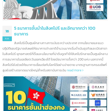
5 ธนาคารชั้นนำในสิงคโปร์ และอีกมากกว่า 100
16
ธนาคาร
ก.ค.
สิงคโปร์เป็นศูนย์กลางทางการเงินระหว่างประเทศ จากนโยบายและแนว
ปฏิบัติของรัฐบาลส่งผลให้ธนาคารต่างชาติจำนวนมากเริ่มดำเนินธุรกิจและเปิดสา
ในสิงคโปร์ ยุทธศาสตร์ที่ตั้งและนโยบายที่น่าดึงดูดทำให้สิงคโปร์กลายเป็นศูนย์กล
การธนาคารในเอเชียตะวันออกเฉียงใต้ โดยมีธนาคารตั้งกว่า 200 แห่ง นอกจากนี้
สิงคโปร์ยังช่วยให้ธนาคารเชื่อมต่อกับโลกได้อย่างง่ายดาย มาตรฐานการครองชีพที
สูงยังสร้างตลาดขนาดใหญ่สำหรับสถาบันการเงิน
read more