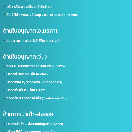
เราคือผู้นำในด้านการให้บริการ IT ครบวงจร โดยให้บริการลูกค้าทั้งภาครัฐและเอกชนชั้นนำก
50 องค์กร ด้วยความเชี่ยวชาญของเรา จะช่วยพัฒนาธุรกิจของคุณให้ก้าวไกลและมี
ประสิทธิภาพมากยิ่งขึ้น ตอบรับทุกความต้องการของธุรกิจคุณ ด้วยบริการที่ครอบคลุม
ที่อยู่:
2/119 หมู่ 6 ถนนราษฏร์พัฒนา แขวงราษฏร์พัฒนา เขตสะพานสูง กรุงเทพฯ 10240
ด้านใบอนุญาต(ประเทศไทย)
รับจด อย. ขอใบอนุญาต อย. (เร่งด่วน)
ขอใบอนุญาตโฆษณา ฆอ. ฆพ. ฆท.
บริการขอใบอนุญาต มอก.
บริการรับจดทะเบียนบริษัท(ไทย)
รับทำวีซ่า(Visa) / ใบอนุญาตทำงาน(Work Permit)
ด้านใบอนุญาต(อเมริกา)
รับจด​ อย.​ อเมริกา US. FDA​ (เร่งด่วน)
ด้านใบอนุญาต(จีน)