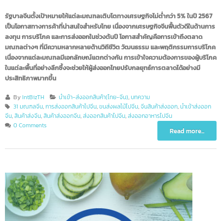
มลฑลจีน”
รัฐบาลจีนตั้งเป้าหมายให้แต่ละมณฑลเติบโตทางเศรษฐกิจไม่ต่ำกว่า 5% ในปี 256
เป็นโอกาสทางการค้าที่น่าสนใจสำหรับไทย เนื่องจากเศรษฐกิจจีนฟื้นตัวดีในด้านก
ลงทุน การบริโภค และการส่งออกในช่วงต้นปี โอกาสสำคัญคือการเข้าถึงตลาด
มณฑลต่างๆ ที่มีความหลากหลายด้านวิถีชีวิต วัฒนธรรม และพฤติกรรมการบริโ
เนื่องจากแต่ละมณฑลมีเอกลักษณ์แตกต่างกัน การเข้าใจความต้องการของผู้บริ
ในแต่ละพื้นที่อย่างลึกซึ้งจะช่วยให้ผู้ส่งออกไทยปรับกลยุทธ์การตลาดได้อย่างมี
ประสิทธิภาพมากขึ้น
By
IntBizTH
นำเข้า-ส่งออกสินค้า(ไทย-จีน)
,
บทความ
31 มณฑลจีน
,
การส่งออกสินค้าไปจีน
,
ขนส่งผลไม้ไปจีน
,
จีนสินค้าส่งออก
,
นำเข้าส่งออ
จีน
,
สินค้าส่งจีน
,
สินค้าส่งออกจีน
,
ส่งออกสินค้าไปจีน
,
ส่งออกอาหารไปจีน
0 Comments
Read more...