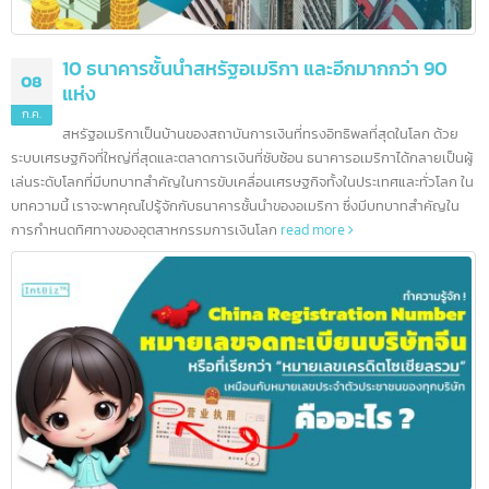
10 ธนาคารชั้นนำสหรัฐอเมริกา และอีกมากกว่า 90
08
แห่ง
ก.ค.
สหรัฐอเมริกาเป็นบ้านของสถาบันการเงินที่ทรงอิทธิพลที่สุดในโลก ด้วย
ระบบเศรษฐกิจที่ใหญ่ที่สุดและตลาดการเงินที่ซับซ้อน ธนาคารอเมริกาได้กลายเป็นผ
เล่นระดับโลกที่มีบทบาทสำคัญในการขับเคลื่อนเศรษฐกิจทั้งในประเทศและทั่วโลก 
บทความนี้ เราจะพาคุณไปรู้จักกับธนาคารชั้นนำของอเมริกา ซึ่งมีบทบาทสำคัญใน
การกำหนดทิศทางของอุตสาหกรรมการเงินโลก
read more