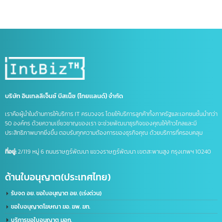
จด อย ประเทศจีน
ดูแลบัญชีไลน์ OA
ธุรกิจที่จีน
นำเข้าส่งออกจีน
บริการจดบริษัทในจีน
บริษัทที่จีน
ภาษีนำเข้าส่งออก
รวมคำศัพท์โลจิสติกส์
รับจด อย. จีน
รับทำ LINE OA
รับทำแชทบอท
รับทำไลน์ OA
ศัพท์โลจิสติกส์
ส่งออกสินค้าไปจีน
หนังสือรับรองถิ่นกำเนิดสินค้า
อาเซียน
เครื่องหมายการค้า
เครื่องหมายการค้า มี อะไร บ้าง
เครื่องหมาย ทางการ ค้า มี อะไร บ้าง
เปิดบริษัทที่จีน
เปิดบัญชีจีน
เปิดบัญชีจีนออนไลน์
เปิดบัญชีธนาคารจีน
ไลน์แชทบอท
บริษัท อินเทลลิเจ็นซ์ บีสเน็ซ (ไทยเเลนด์) จำกัด