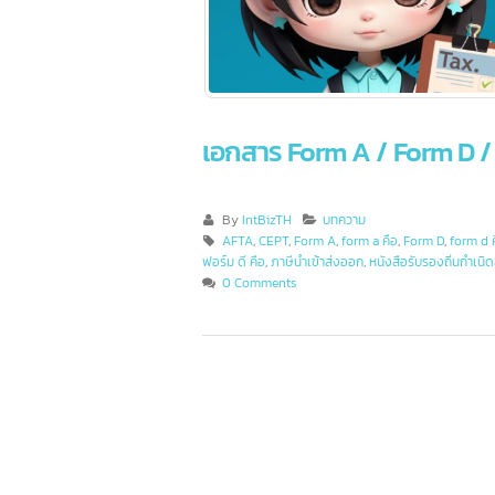
เอกสาร Form A / Form D 
By
IntBizTH
บทความ
AFTA
,
CEPT
,
Form A
,
form a คือ
,
Form D
,
for
ฟอร์ม ดี คือ
,
ภาษีนำเข้าส่งออก
,
หนังสือรับรองถิ่นกำ
0 Comments