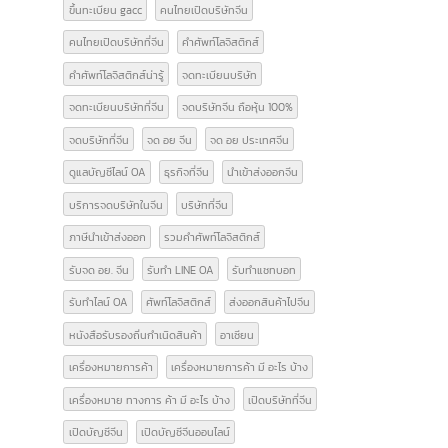
Form E
GACC
GACC จีน
icbc เปิดบัญชีจีน
line bot
line chat bot
National Medical Products Administration
NMPA
การส่งออกสินค้าไปจีน
การเปิดบริษัทที่จีน
ขอสิทธิลดหย่อนภาษี
ขึ้นทะเบียน gacc
คนไทยเปิดบริษัทจีน
คนไทยเปิดบริษัทที่จีน
คำศัพท์โลจิสติกส์
คำศัพท์โลจิสติกส์น่ารู้
จดทะเบียนบริษัท
จดทะเบียนบริษัทที่จีน
จดบริษัทจีน ถือหุ้น 100%
จดบริษัทที่จีน
จด อย จีน
จด อย ประเทศจีน
ดูแลบัญชีไลน์ OA
ธุรกิจที่จีน
นำเข้าส่งออกจีน
บริการจดบริษัทในจีน
บริษัทที่จีน
ภาษีนำเข้าส่งออก
รวมคำศัพท์โลจิสติกส์