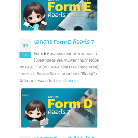
คืออะไร ?
5 ธนาคารชั้นนำในสิงคโปร์
16
01
และอีกมากกว่า 100 ธนาคาร
นกำเนิดสินค้าที่
ก.ค.
ก.ค.
ศุลกากรภายใต้ข้อ
สิงคโปร์เป็นศูนย์กลางทางการเงิน
ee Trade Area)
ระหว่างประเทศ จากนโยบายและแนวปฏิบัติของ
การด้า
นภาษีขึ้นอยู่กับ
รัฐบาลส่งผลให้ธนาคารต่างชาติจำนวนมากเริ่ม
เรื่องขอ
ore
ดำเนินธุรกิจและเปิดสาขาในสิงคโปร์ ยุทธศาสตร์ที่
เตรียม
ตั้งและนโยบายที่น่าดึงดูดทำให้สิงคโปร์กลายเป็น
ภาษีได้
ศูนย์กลางการธนาคารในเอเชียตะวันออกเฉียงใต้
โดยมีธนาคารตั้งกว่า 200 แห่ง นอกจากนี้ สิงคโปร์
ยังช่วยให้ธนาคารเชื่อมต่อกับโลกได้อย่างง่ายดาย
มาตรฐานการครองชีพที่สูงยังสร้างตลาดขนาด