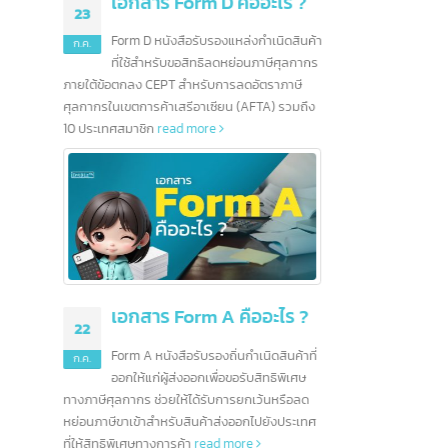
ใหญ่สำหรับสถาบันการเงิน
read more
คืออะไร ?
28
หล่งกำเนิดสินค้า
หย่อนภาษีศุลกากร
มิ.ย.
รลดอัตราภาษี
น (AFTA) รวมถึง
มณฑลมี
10 ธนาคารชั้นนำในฮ่องกง
2567 น
12
ไทย เนื
และอีกมากกว่า 200
สัญญาณก
ก.ค.
ธนาคาร
สินค้าอ
read 
ข้อมูลเกี่ยวกับการธนาคารในประเทศฮ่องกง การ
เรียนรู้ข้อมูลเบื้องต้นของธนาคารต่างๆก่อนที่จะ
ลงทุนจึงเป็นอื่นเรื่องที่ไม่ควรมองข้าม ปัจจุบัน
ตลาดธุรกิจ ในฮ่องกงยังคงมีความมั่นคงและมี
คืออะไร ?
โอกาสมากมาย นั่นจึงเป็นอีกหนึ่งเหตุผลที่น่าสนใจ
ในการลงทุนเป็นอย่างยิ่ง
read more
นกำเนิดสินค้าที่