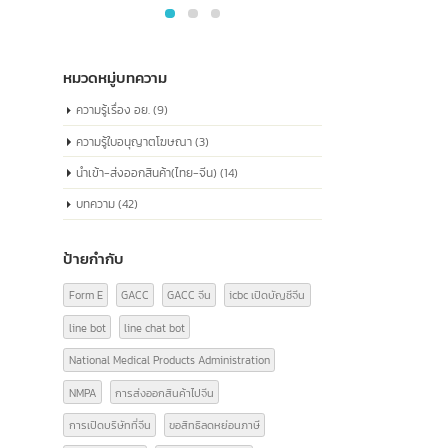
ด้านกฎหมาย หมายเลขนี้ประกอบด้วยข้อมูลเกี่ยว
กับสถานะทางกฎหมาย ประเภทขององค์กร และ
ข้อมูลที่เกี่ยวข้องอื่นๆ ซึ่งเป็นสิ่งจำเป็นในการ
ดำเนินธุรกิจอย่างถูกต้องตามกฎหมายในประเทศ
จีน
read more
หมวดหมู่บทความ
ความรู้เรื่อง อย.
(9)
ความรู้ใบอนุญาตโฆษณา
(3)
นำเข้า-ส่งออกสินค้า(ไทย-จีน)
(14)
บทความ
(42)
ป้ายกำกับ