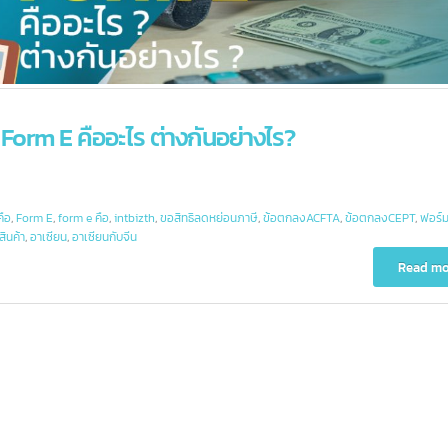
/ Form E คืออะไร ต่างกันอย่างไร?
m d คือ
,
Form E
,
form e คือ
,
intbizth
,
ขอสิทธิลดหย่อนภาษี
,
ข้อตกลงACFTA
,
ข้อตกลงCE
เนิดสินค้า
,
อาเซียน
,
อาเซียนกับจีน