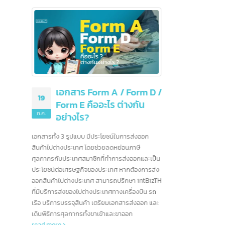
ขอรับสิทธิพิเศษ
ารยกเว้นหรือลด
งออกไปยังประเทศ
25
more
มิ.ย.
เข้ามา
เป็นอย่
10 ธนาคารชั้นนำ
08
สื่อสาร
สหรัฐอเมริกา และอีก
ฯลฯ ซึ
ก.ค.
มากกว่า 90 แห่ง
บ้างที่
หนึ่งใน
สหรัฐอเมริกาเป็นบ้านของสถาบันการเงินที่ทรง
 / Form D /
จีน
rea
อิทธิพลที่สุดในโลก ด้วยระบบเศรษฐกิจที่ใหญ่ที่สุด
ต่างกัน
และตลาดการเงินที่ซับซ้อน ธนาคารอเมริกาได้
กลายเป็นผู้เล่นระดับโลกที่มีบทบาทสำคัญในการ
ขับเคลื่อนเศรษฐกิจทั้งในประเทศและทั่วโลก ใน
์ในการส่งออก
บทความนี้ เราจะพาคุณไปรู้จักกับธนาคารชั้นนำ
ย่อนภาษี
ของอเมริกา ซึ่งมีบทบาทสำคัญในการกำหนด
ารส่งออกและเป็น
ทิศทางของอุตสาหกรรมการเงินโลก
read more