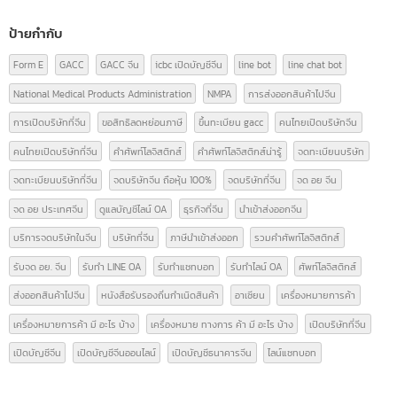
หมวดหมู่บทความ
ความรู้เรื่อง อย.
(9)
ความรู้ใบอนุญาตโฆษณา
(3)
นำเข้า-ส่งออกสินค้า(ไทย-จีน)
(14)
บทความ
(42)
ป้ายกำกับ
Form E
GACC
GACC จีน
icbc เปิดบัญชีจีน
line bot
line chat bot
National Medical Products Administration
NMPA
การส่งออกสินค้าไปจีน
การเปิดบริษัทที่จีน
ขอสิทธิลดหย่อนภาษี
ขึ้นทะเบียน gacc
คนไทยเปิดบริษัทจีน
คนไทยเปิดบริษัทที่จีน
คำศัพท์โลจิสติกส์
คำศัพท์โลจิสติกส์น่ารู้
จดทะเบียนบริษัท
จดทะเบียนบริษัทที่จีน
จดบริษัทจีน ถือหุ้น 100%
จดบริษัทที่จีน
จด อย จีน