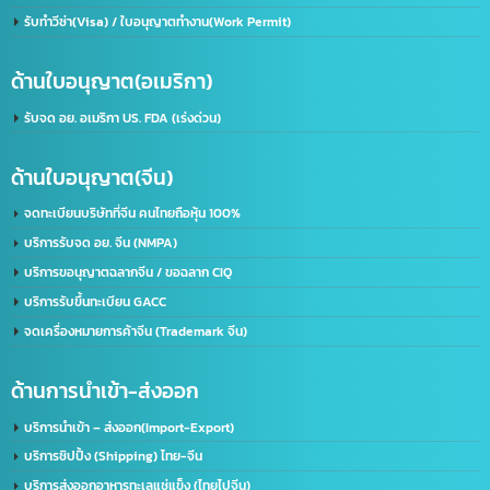
50 องค์กร ด้วยความเชี่ยวชาญของเรา จะช่วยพัฒนาธุรกิจของคุณให้ก้าวไกลและมี
ประสิทธิภาพมากยิ่งขึ้น ตอบรับทุกความต้องการของธุรกิจคุณ ด้วยบริการที่ครอบคลุม
ที่อยู่:
2/119 หมู่ 6 ถนนราษฏร์พัฒนา แขวงราษฏร์พัฒนา เขตสะพานสูง กรุงเทพฯ 10240
ด้านใบอนุญาต(ประเทศไทย)
รับจด อย. ขอใบอนุญาต อย. (เร่งด่วน)
ขอใบอนุญาตโฆษณา ฆอ. ฆพ. ฆท.
บริการขอใบอนุญาต มอก.
บริการรับจดทะเบียนบริษัท(ไทย)
รับทำวีซ่า(Visa) / ใบอนุญาตทำงาน(Work Permit)
ด้านใบอนุญาต(อเมริกา)
รับจด​ อย.​ อเมริกา US. FDA​ (เร่งด่วน)
ด้านใบอนุญาต(จีน)