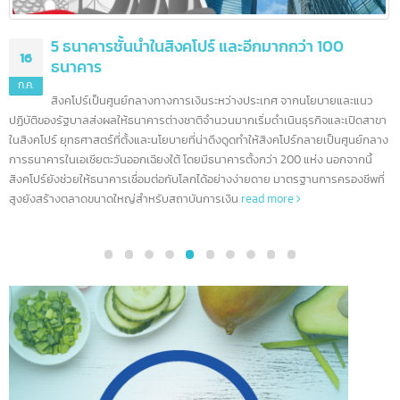
5 ธนาคารชั้นนำในสิงคโปร์ และอีกมากกว่า 100
16
ธนาคาร
ก.ค.
สิงคโปร์เป็นศูนย์กลางทางการเงินระหว่างประเทศ จากนโยบายและแนว
ปฏิบัติของรัฐบาลส่งผลให้ธนาคารต่างชาติจำนวนมากเริ่มดำเนินธุรกิจและเปิดสา
ในสิงคโปร์ ยุทธศาสตร์ที่ตั้งและนโยบายที่น่าดึงดูดทำให้สิงคโปร์กลายเป็นศูนย์กล
การธนาคารในเอเชียตะวันออกเฉียงใต้ โดยมีธนาคารตั้งกว่า 200 แห่ง นอกจากนี้
สิงคโปร์ยังช่วยให้ธนาคารเชื่อมต่อกับโลกได้อย่างง่ายดาย มาตรฐานการครองชีพที
สูงยังสร้างตลาดขนาดใหญ่สำหรับสถาบันการเงิน
read more