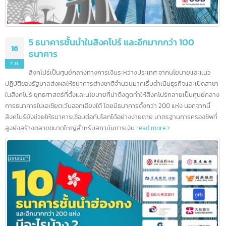
5 ธนาคารชั้นนำในสิงคโปร์ และอีกมากกว่า 100
16
ธนาคาร
ก.ค.
สิงคโปร์เป็นศูนย์กลางทางการเงินระหว่างประเทศ จากนโยบายและแนว
ปฏิบัติของรัฐบาลส่งผลให้ธนาคารต่างชาติจำนวนมากเริ่มดำเนินธุรกิจและเปิดสา
ในสิงคโปร์ ยุทธศาสตร์ที่ตั้งและนโยบายที่น่าดึงดูดทำให้สิงคโปร์กลายเป็นศูนย์กล
การธนาคารในเอเชียตะวันออกเฉียงใต้ โดยมีธนาคารตั้งกว่า 200 แห่ง นอกจากนี้
สิงคโปร์ยังช่วยให้ธนาคารเชื่อมต่อกับโลกได้อย่างง่ายดาย มาตรฐานการครองชีพที
สูงยังสร้างตลาดขนาดใหญ่สำหรับสถาบันการเงิน
read more