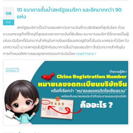
10 ธนาคารชั้นนำสหรัฐอเมริกา และอีกมากกว่า 90
08
แห่ง
ก.ค.
สหรัฐอเมริกาเป็นบ้านของสถาบันการเงินที่ทรงอิทธิพลที่สุดในโลก ด้วย
ระบบเศรษฐกิจที่ใหญ่ที่สุดและตลาดการเงินที่ซับซ้อน ธนาคารอเมริกาได้กลายเป็นผ
เล่นระดับโลกที่มีบทบาทสำคัญในการขับเคลื่อนเศรษฐกิจทั้งในประเทศและทั่วโลก 
บทความนี้ เราจะพาคุณไปรู้จักกับธนาคารชั้นนำของอเมริกา ซึ่งมีบทบาทสำคัญใน
การกำหนดทิศทางของอุตสาหกรรมการเงินโลก
read more