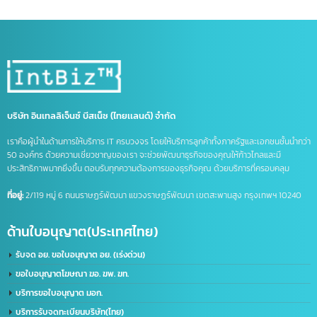
จด อย ประเทศจีน
ดูแลบัญชีไลน์ OA
ธุรกิจที่จีน
นำเข้าส่งออกจีน
บริการจดบริษัทในจีน
บริษัทที่จีน
ภาษีนำเข้าส่งออก
รวมคำศัพท์โลจิสติกส์
รับจด อย. จีน
รับทำ LINE OA
รับทำแชทบอท
รับทำไลน์ OA
ศัพท์โลจิสติกส์
ส่งออกสินค้าไปจีน
หนังสือรับรองถิ่นกำเนิดสินค้า
อาเซียน
เครื่องหมายการค้า
เครื่องหมายการค้า มี อะไร บ้าง
เครื่องหมาย ทางการ ค้า มี อะไร บ้าง
เปิดบริษัทที่จีน
เปิดบัญชีจีน
เปิดบัญชีจีนออนไลน์
เปิดบัญชีธนาคารจีน
ไลน์แชทบอท
บริษัท อินเทลลิเจ็นซ์ บีสเน็ซ (ไทยเเลนด์) จำกัด
เราคือผู้นำในด้านการให้บริการ IT ครบวงจร โดยให้บริการลูกค้าทั้งภาครัฐและเอกชนชั้นนำก