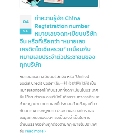
 หากต้องการส่ง
ปรึกษา intBizTH
22
างเครื่องบิน รถ
อกสารส่งออก และ
มิ.ย.
ะขาออก
สัญลัก
"Copyri
และได้
ทำความรู้จัก China
04
ทั่วไปจ
Registration number
หนังสื
ก.ค.
หมายเลขจดทะเบียนบริษัท
ซอฟต์แ
จีน หรือที่เรียกว่า “หมายเลข
เครดิตโซเชียลรวม” เหมือนกับ
หมายเลขประจำตัวประชาชนของ
ทุกบริษัท
หมายเลขจดทะเบียนบริษัทจีน หรือ "Unified
Social Credit Code" (统一社会信用代码) เป็น
หมายเลขที่ออกให้กับบริษัทที่จดทะเบียนในประเทศ
จีน ใช้ระบุตัวตนของบริษัทในกิจกรรมทางธุรกิจและ