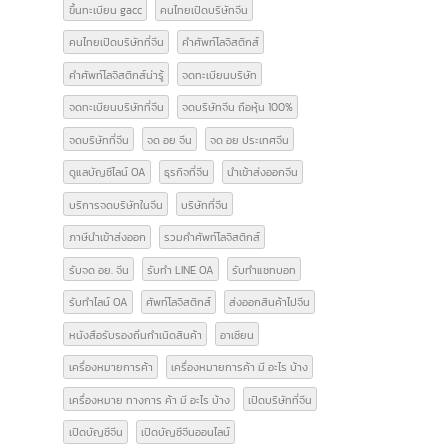
Form E
GACC
GACC จีน
icbc เปิดบัญชีจีน
line bot
line chat bot
National Medical Products Administration
NMPA
การส่งออกสินค้าไปจีน
การเปิดบริษัทที่จีน
ขอสิทธิลดหย่อนภาษี
ขึ้นทะเบียน gacc
คนไทยเปิดบริษัทจีน
คนไทยเปิดบริษัทที่จีน
คำศัพท์โลจิสติกส์
คำศัพท์โลจิสติกส์น่ารู้
จดทะเบียนบริษัท
จดทะเบียนบริษัทที่จีน
จดบริษัทจีน ถือหุ้น 100%
จดบริษัทที่จีน
จด อย จีน
จด อย ประเทศจีน
ดูแลบัญชีไลน์ OA
ธุรกิจที่จีน
นำเข้าส่งออกจีน
บริการจดบริษัทในจีน
บริษัทที่จีน
ภาษีนำเข้าส่งออก
รวมคำศัพท์โลจิสติกส์