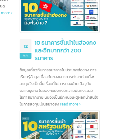
ทุกบร
ใหญ่สำหรับสถาบันการเงิน
read more
สัญญาณการฟื้นตัวที่ดีในช่วงต้นปี 2567 การส่ง
ทบาทสำคัญในการ
สินค้าออกไปจีนจึงเป็นอีกทางเลือกที่น่าสนใจ
ละทั่วโลก ใน
หมายเล
read more
บธนาคารชั้นนำ
คืออะไร ?
Socia
ในการกำหนด
หมายเลข
28
หล่งกำเนิดสินค้า
โลก
read more
จีน ใช้
หย่อนภาษีศุลกากร
มิ.ย.
ด้านกฎ
รลดอัตราภาษี
กับสถา
น (AFTA) รวมถึง
มณฑลมี
ข้อมูลที
10 ธนาคารชั้นนำในฮ่องกง
2567 น
ดำเนิน
12
ไทย เนื
และอีกมากกว่า 200
จีน
rea
สัญญาณก
ก.ค.
ธนาคาร
สินค้าอ
read 
ข้อมูลเกี่ยวกับการธนาคารในประเทศฮ่องกง การ
เรียนรู้ข้อมูลเบื้องต้นของธนาคารต่างๆก่อนที่จะ
ลงทุนจึงเป็นอื่นเรื่องที่ไม่ควรมองข้าม ปัจจุบัน
ตลาดธุรกิจ ในฮ่องกงยังคงมีความมั่นคงและมี
คืออะไร ?
โอกาสมากมาย นั่นจึงเป็นอีกหนึ่งเหตุผลที่น่าสนใจ
ในการลงทุนเป็นอย่างยิ่ง
read more
นกำเนิดสินค้าที่