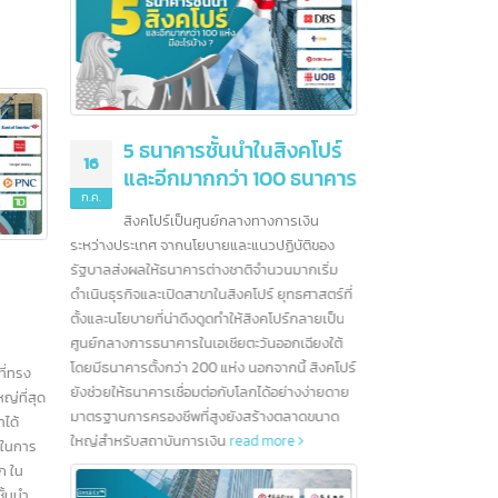
คืออะไร ?
5 ธนาคารชั้นนำในสิงคโปร์
16
01
และอีกมากกว่า 100 ธนาคาร
นกำเนิดสินค้าที่
ก.ค.
ก.ค.
ศุลกากรภายใต้ข้อ
สิงคโปร์เป็นศูนย์กลางทางการเงิน
ee Trade Area)
ระหว่างประเทศ จากนโยบายและแนวปฏิบัติของ
การด้า
นภาษีขึ้นอยู่กับ
รัฐบาลส่งผลให้ธนาคารต่างชาติจำนวนมากเริ่ม
เรื่องขอ
ำ
สินค้ายอดนิยมของไทยที่ส่ง
28
04
ore
ดำเนินธุรกิจและเปิดสาขาในสิงคโปร์ ยุทธศาสตร์ที่
เตรียม
ละอีก
ออกไปยัง “31 มลฑลจีน”
ตั้งและนโยบายที่น่าดึงดูดทำให้สิงคโปร์กลายเป็น
ภาษีได้
มิ.ย.
ก.ค.
ง
ศูนย์กลางการธนาคารในเอเชียตะวันออกเฉียงใต้
การที่รัฐบาลจีนตั้งเป้าหมายให้แต่ละ
จีน ห
โดยมีธนาคารตั้งกว่า 200 แห่ง นอกจากนี้ สิงคโปร์
มณฑลมีการเติบโตทางเศรษฐกิจไม่ต่ำกว่า 5% ในปี
การเงินที่ทรง
เครด
ยังช่วยให้ธนาคารเชื่อมต่อกับโลกได้อย่างง่ายดาย
2567 นับเป็นโอกาสทางการค้าที่น่าสนใจสำหรับ
ฐกิจที่ใหญ่ที่สุด
หมาย
มาตรฐานการครองชีพที่สูงยังสร้างตลาดขนาด
ไทย เนื่องจากเศรษฐกิจจีนแสดงให้เห็นถึง
รอเมริกาได้