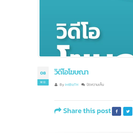
วิดีโอโฆษณา
08
พ.ย.
บน
By
IntBizTH
ปิดความเห็น
วิดีโอ
โฆษณา
Share this post