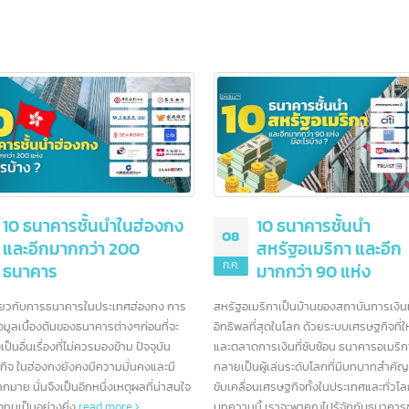
จดบริษัทที่จีน วางแผนภาษี
เอกสาร Form E 
1
24
อย่างไร จ่ายภาษีอะไรบ้าง ?
Form E หนังสือรับรองถิ่
ค.
ก.ค.
ใช้ขอสิทธิลดหย่อนภาษี
การจดบริษัทที่จีน นอกจากการเตรียม
ตกลง ACFTA (ASEAN-China Fr
ด้านธุรกิจแล้ว ผู้ประกอบการจำเป็นต้องทราบ
ระหว่างอาเซียนและจีน การลดหย่อ
องของภาษีที่เกี่ยวข้องในเบื้องต้น เพื่อให้สามารถ
10 ธนาคารชั้นนำในฮ่องกง
10 ธนาคารชั้นน
2
08
พิกัดศุลกากรของสินค้า
read m
ียมตัวในการจัดการรายได้ และวางแผนทาง
และอีกมากกว่า 200
สหรัฐอเมริกา แ
ได้
read more
ค.
ก.ค.
ธนาคาร
มากกว่า 90 แห่
มูลเกี่ยวกับการธนาคารในประเทศฮ่องกง การ
สหรัฐอเมริกาเป็นบ้านของสถาบัน
นรู้ข้อมูลเบื้องต้นของธนาคารต่างๆก่อนที่จะ
อิทธิพลที่สุดในโลก ด้วยระบบเศรษ
นจึงเป็นอื่นเรื่องที่ไม่ควรมองข้าม ปัจจุบัน
และตลาดการเงินที่ซับซ้อน ธนาคา