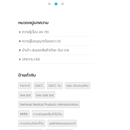
ด้านกฎหมาย หมายเลขนี้ประกอบด้วยข้อมูลเกี่ยว
กับสถานะทางกฎหมาย ประเภทขององค์กร และ
ข้อมูลที่เกี่ยวข้องอื่นๆ ซึ่งเป็นสิ่งจำเป็นในการ
ดำเนินธุรกิจอย่างถูกต้องตามกฎหมายในประเทศ
จีน
read more
หมวดหมู่บทความ
ความรู้เรื่อง อย.
(9)
ความรู้ใบอนุญาตโฆษณา
(3)
นำเข้า-ส่งออกสินค้า(ไทย-จีน)
(14)
บทความ
(42)
ป้ายกำกับ