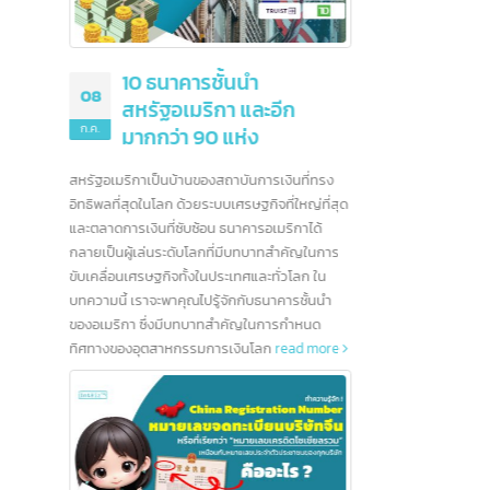
ขอรับสิทธิพิเศษ
ารยกเว้นหรือลด
งออกไปยังประเทศ
25
more
มิ.ย.
เข้ามา
เป็นอย่
10 ธนาคารชั้นนำ
08
สื่อสาร
สหรัฐอเมริกา และอีก
ฯลฯ ซึ
ก.ค.
มากกว่า 90 แห่ง
บ้างที่
หนึ่งใน
สหรัฐอเมริกาเป็นบ้านของสถาบันการเงินที่ทรง
 / Form D /
จีน
rea
อิทธิพลที่สุดในโลก ด้วยระบบเศรษฐกิจที่ใหญ่ที่สุด
ต่างกัน
และตลาดการเงินที่ซับซ้อน ธนาคารอเมริกาได้
กลายเป็นผู้เล่นระดับโลกที่มีบทบาทสำคัญในการ
ขับเคลื่อนเศรษฐกิจทั้งในประเทศและทั่วโลก ใน
์ในการส่งออก
บทความนี้ เราจะพาคุณไปรู้จักกับธนาคารชั้นนำ
ย่อนภาษี
ของอเมริกา ซึ่งมีบทบาทสำคัญในการกำหนด
ารส่งออกและเป็น
ทิศทางของอุตสาหกรรมการเงินโลก
read more