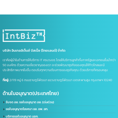
จดทะเบียนบริษัทที่จีน
จดบริษัทจีน ถือหุ้น 100%
จดบริษัทที่จีน
จด อย จีน
จด อย ประเทศจีน
ดูแลบัญชีไลน์ OA
ธุรกิจที่จีน
นำเข้าส่งออกจีน
บริการจดบริษัทในจีน
บริษัทที่จีน
ภาษีนำเข้าส่งออก
รวมคำศัพท์โลจิสติกส์
รับจด อย. จีน
รับทำ LINE OA
รับทำแชทบอท
รับทำไลน์ OA
ศัพท์โลจิสติกส์
ส่งออกสินค้าไปจีน
หนังสือรับรองถิ่นกำเนิดสินค้า
อาเซียน
เครื่องหมายการค้า
เครื่องหมายการค้า มี อะไร บ้าง
เครื่องหมาย ทางการ ค้า มี อะไร บ้าง
เปิดบริษัทที่จีน
เปิดบัญชีจีน
เปิดบัญชีจีนออนไลน์
เปิดบัญชีธนาคารจีน
ไลน์แชทบอท
บริษัท อินเทลลิเจ็นซ์ บีสเน็ซ (ไทยเเลนด์) จำกัด