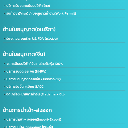
เราคือผู้นำในด้านการให้บริการ IT ครบวงจร โดยให้บริการลูกค้าทั้งภาครัฐและเอกชนชั้นนำก
50 องค์กร ด้วยความเชี่ยวชาญของเรา จะช่วยพัฒนาธุรกิจของคุณให้ก้าวไกลและมี
ประสิทธิภาพมากยิ่งขึ้น ตอบรับทุกความต้องการของธุรกิจคุณ ด้วยบริการที่ครอบคลุม
ที่อยู่:
2/119 หมู่ 6 ถนนราษฏร์พัฒนา แขวงราษฏร์พัฒนา เขตสะพานสูง กรุงเทพฯ 10240
ด้านใบอนุญาต(ประเทศไทย)
รับจด อย. ขอใบอนุญาต อย. (เร่งด่วน)
ขอใบอนุญาตโฆษณา ฆอ. ฆพ. ฆท.
บริการขอใบอนุญาต มอก.
บริการรับจดทะเบียนบริษัท(ไทย)
รับทำวีซ่า(Visa) / ใบอนุญาตทำงาน(Work Permit)
ด้านใบอนุญาต(อเมริกา)
รับจด​ อย.​ อเมริกา US. FDA​ (เร่งด่วน)