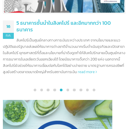
5 ธนาคารชั้นนำในสิงคโปร์ และอีกมากกว่า 100
16
ธนาคาร
ก.ค.
สิงคโปร์เป็นศูนย์กลางทางการเงินระหว่างประเทศ จากนโยบายและแนว
ปฏิบัติของรัฐบาลส่งผลให้ธนาคารต่างชาติจำนวนมากเริ่มดำเนินธุรกิจและเปิดสา
ในสิงคโปร์ ยุทธศาสตร์ที่ตั้งและนโยบายที่น่าดึงดูดทำให้สิงคโปร์กลายเป็นศูนย์กล
การธนาคารในเอเชียตะวันออกเฉียงใต้ โดยมีธนาคารตั้งกว่า 200 แห่ง นอกจากนี้
สิงคโปร์ยังช่วยให้ธนาคารเชื่อมต่อกับโลกได้อย่างง่ายดาย มาตรฐานการครองชีพที
สูงยังสร้างตลาดขนาดใหญ่สำหรับสถาบันการเงิน
read more