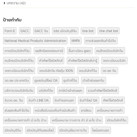
หมวดหมู่บทความ
ความรู้เรื่อง อย.
(9)
ความรู้ใบอนุญาตโฆษณา
(3)
นำเข้า-ส่งออกสินค้า(ไทย-จีน)
(14)
บทความ
(42)
ป้ายกำกับ
Form E
GACC
GACC จีน
icbc เปิดบัญชีจีน
line bot
line chat bot
National Medical Products Administration
NMPA
การส่งออกสินค้าไปจีน
การเปิดบริษัทที่จีน
ขอสิทธิลดหย่อนภาษี
ขึ้นทะเบียน gacc
คนไทยเปิดบริษัทจีน
คนไทยเปิดบริษัทที่จีน
คำศัพท์โลจิสติกส์
คำศัพท์โลจิสติกส์น่ารู้
จดทะเบียนบริษัท