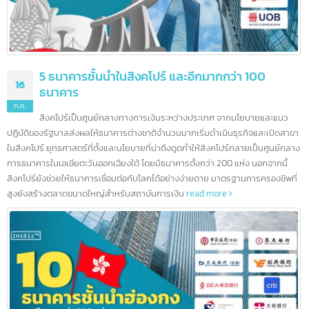
5 ธนาคารชั้นนำในสิงคโปร์ และอีกมากกว่า 100
16
ธนาคาร
ก.ค.
สิงคโปร์เป็นศูนย์กลางทางการเงินระหว่างประเทศ จากนโยบายและแนว
ปฏิบัติของรัฐบาลส่งผลให้ธนาคารต่างชาติจำนวนมากเริ่มดำเนินธุรกิจและเปิดสา
ในสิงคโปร์ ยุทธศาสตร์ที่ตั้งและนโยบายที่น่าดึงดูดทำให้สิงคโปร์กลายเป็นศูนย์กล
การธนาคารในเอเชียตะวันออกเฉียงใต้ โดยมีธนาคารตั้งกว่า 200 แห่ง นอกจากนี้
สิงคโปร์ยังช่วยให้ธนาคารเชื่อมต่อกับโลกได้อย่างง่ายดาย มาตรฐานการครองชีพที
สูงยังสร้างตลาดขนาดใหญ่สำหรับสถาบันการเงิน
read more