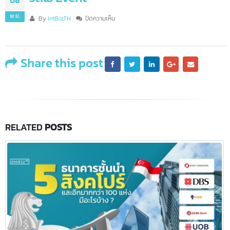
วิดีโอ Event
08
พ.ย.
บน
By
IntBizTH
ปิดความเห็น
วิดีโอ
Event
Share this post
RELATED
POSTS