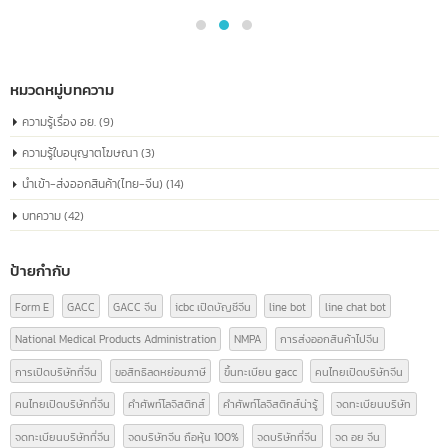
04
หมายเลขจดทะเบียนบริษัทจีน หรือที่เรียกว่า
“หมายเลขเครดิตโซเชียลรวม” เหมือนกับหมายเลข
ก.ค.
ประจำตัวประชาชนของทุกบริษัท
หมายเลขจดทะเบียนบริษัทจีน หรือ "Unified Social Credit Code" (统一社会信
代码) เป็นหมายเลขที่ออกให้กับบริษัทที่จดทะเบียนในประเทศจีน ใช้ระบุตัวตนของ
บริษัทในกิจกรรมทางธุรกิจและด้านกฎหมาย หมายเลขนี้ประกอบด้วยข้อมูลเกี่ยวก
สถานะทางกฎหมาย ประเภทขององค์กร และข้อมูลที่เกี่ยวข้องอื่นๆ ซึ่งเป็นสิ่งจำเป็
การดำเนินธุรกิจอย่างถูกต้องตามกฎหมายในประเทศจีน
read more
หมวดหมู่บทความ
ความรู้เรื่อง อย.
(9)
ความรู้ใบอนุญาตโฆษณา
(3)
นำเข้า-ส่งออกสินค้า(ไทย-จีน)
(14)
บทความ
(42)