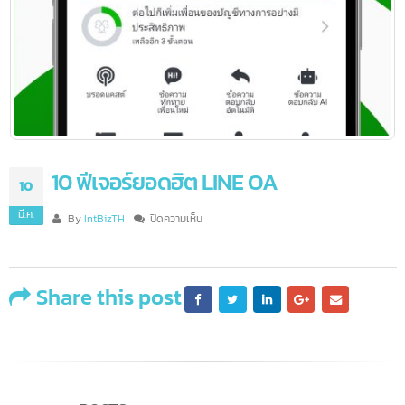
10 ฟีเจอร์ยอดฮิต LINE OA
10
มี.ค.
บน
By
IntBizTH
ปิดความเห็น
10
ฟีเจอร์
ยอด
ฮิต
Share this post
LINE
OA