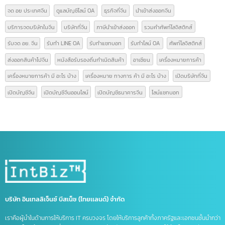
ป้ายกำกับ
Form E
GACC
GACC จีน
icbc เปิดบัญชีจีน
line bot
line chat bot
National Medical Products Administration
NMPA
การส่งออกสินค้าไปจีน
การเปิดบริษัทที่จีน
ขอสิทธิลดหย่อนภาษี
ขึ้นทะเบียน gacc
คนไทยเปิดบริษัทจีน
คนไทยเปิดบริษัทที่จีน
คำศัพท์โลจิสติกส์
คำศัพท์โลจิสติกส์น่ารู้
จดทะเบียนบริษัท
จดทะเบียนบริษัทที่จีน
จดบริษัทจีน ถือหุ้น 100%
จดบริษัทที่จีน
จด อย จีน
จด อย ประเทศจีน
ดูแลบัญชีไลน์ OA
ธุรกิจที่จีน
นำเข้าส่งออกจีน
บริการจดบริษัทในจีน
บริษัทที่จีน
ภาษีนำเข้าส่งออก
รวมคำศัพท์โลจิสติกส์
รับจด อย. จีน
รับทำ LINE OA
รับทำแชทบอท
รับทำไลน์ OA
ศัพท์โลจิสติกส์
ส่งออกสินค้าไปจีน
หนังสือรับรองถิ่นกำเนิดสินค้า
อาเซียน
เครื่องหมายการค้า
เครื่องหมายการค้า มี อะไร บ้าง
เครื่องหมาย ทางการ ค้า มี อะไร บ้าง
เปิดบริษัทที่จีน
เปิดบัญชีจีน
เปิดบัญชีจีนออนไลน์
เปิดบัญชีธนาคารจีน
ไลน์แชทบอท