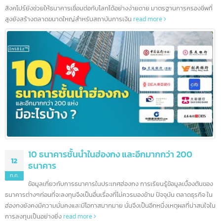
5 ธนาคารชั้นนำในสิงคโปร์ และอีกมากกว่า 100
16
ธนาคาร
ก.ค.
สิงคโปร์เป็นศูนย์กลางทางการเงินระหว่างประเทศ จากนโยบายและแนว
ปฏิบัติของรัฐบาลส่งผลให้ธนาคารต่างชาติจำนวนมากเริ่มดำเนินธุรกิจและเปิดสา
ในสิงคโปร์ ยุทธศาสตร์ที่ตั้งและนโยบายที่น่าดึงดูดทำให้สิงคโปร์กลายเป็นศูนย์กล
การธนาคารในเอเชียตะวันออกเฉียงใต้ โดยมีธนาคารตั้งกว่า 200 แห่ง นอกจากนี้
สิงคโปร์ยังช่วยให้ธนาคารเชื่อมต่อกับโลกได้อย่างง่ายดาย มาตรฐานการครองชีพที
สูงยังสร้างตลาดขนาดใหญ่สำหรับสถาบันการเงิน
read more