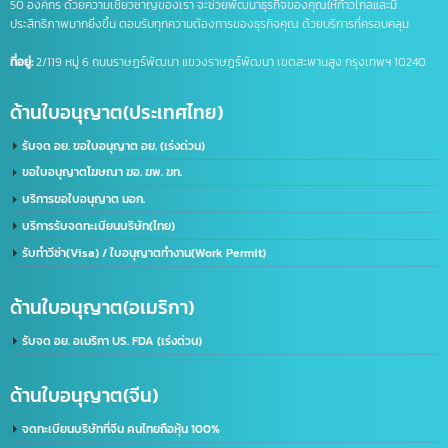
บริษัท อินเทลลิเจ็นซ์ บีสเน็ซ (ไทยเเลนด์) จำกัด
เราคือผู้นำในด้านการให้บริการ IT ครบวงจร โดยให้บริการลูกค้าทั้งภาครัฐและเอกชนชั้นนำก
50 องค์กร ด้วยความเชี่ยวชาญของเรา จะช่วยพัฒนาธุรกิจของคุณให้ก้าวไกลและมี
ประสิทธิภาพมากยิ่งขึ้น ตอบรับทุกความต้องการของธุรกิจคุณ ด้วยบริการที่ครอบคลุม
ที่อยู่:
2/119 หมู่ 6 ถนนราษฏร์พัฒนา แขวงราษฏร์พัฒนา เขตสะพานสูง กรุงเทพฯ 10240
ด้านใบอนุญาต(ประเทศไทย)
รับจด อย. ขอใบอนุญาต อย. (เร่งด่วน)
ขอใบอนุญาตโฆษณา ฆอ. ฆพ. ฆท.