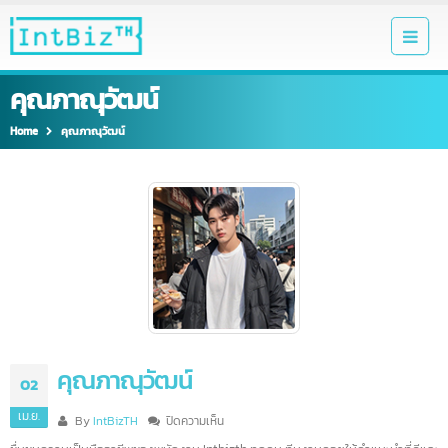
คุณภาณุวัฒน์
Home
คุณภาณุวัฒน์
คุณภาณุวัฒน์
02
เม.ย.
บน
By
IntBizTH
ปิดความเห็น