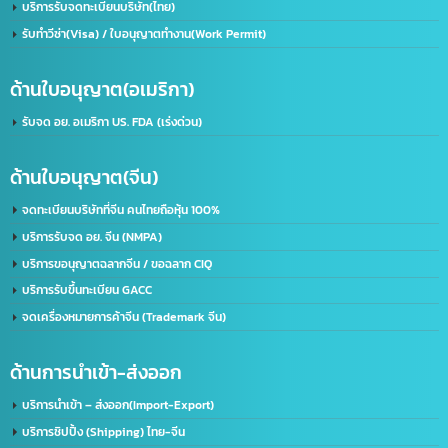
เราคือผู้นำในด้านการให้บริการ IT ครบวงจร โดยให้บริการลูกค้าทั้งภาครัฐและเอกชนชั้นนำก
50 องค์กร ด้วยความเชี่ยวชาญของเรา จะช่วยพัฒนาธุรกิจของคุณให้ก้าวไกลและมี
ประสิทธิภาพมากยิ่งขึ้น ตอบรับทุกความต้องการของธุรกิจคุณ ด้วยบริการที่ครอบคลุม
ที่อยู่:
2/119 หมู่ 6 ถนนราษฏร์พัฒนา แขวงราษฏร์พัฒนา เขตสะพานสูง กรุงเทพฯ 10240
ด้านใบอนุญาต(ประเทศไทย)
รับจด อย. ขอใบอนุญาต อย. (เร่งด่วน)
ขอใบอนุญาตโฆษณา ฆอ. ฆพ. ฆท.
บริการขอใบอนุญาต มอก.
บริการรับจดทะเบียนบริษัท(ไทย)
รับทำวีซ่า(Visa) / ใบอนุญาตทำงาน(Work Permit)
ด้านใบอนุญาต(อเมริกา)
รับจด​ อย.​ อเมริกา US. FDA​ (เร่งด่วน)
ด้านใบอนุญาต(จีน)