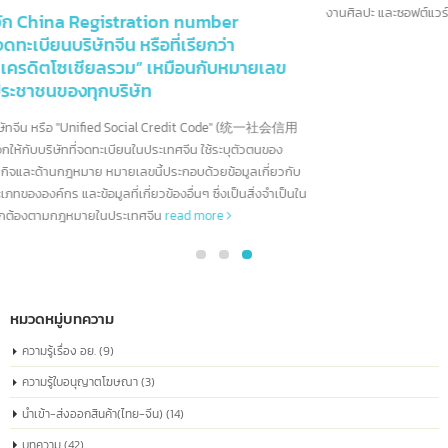
สัญลักษณ์เครื่องหมายการค้า © หมายถึงอะไร ?
22
สัญลักษณ์ © (อักษร "C" อยู่ในวงกลม) ย่อมาจาก "Copyright" ซึ่งใช้เพื่อ
มิ.ย.
แสดงว่าผลงานนั้นมีลิขสิทธิ์และได้รับการคุ้มครองตามกฎหมายลิขสิทธิ์
โดยทั่วไปจะใช้สัญลักษณ์นี้กับงานสร้างสรรค์ เช่น หนังสือ บทความ ภาพถ่าย เพล
งานศิลปะ และซอฟต์แวร์
read more