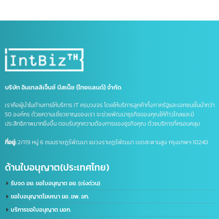
จด อย ประเทศจีน
ดูแลบัญชีไลน์ OA
ธุรกิจที่จีน
นำเข้าส่งออกจีน
บริการจดบริษัทในจีน
บริษัทที่จีน
ภาษีนำเข้าส่งออก
รวมคำศัพท์โลจิสติกส์
รับจด อย. จีน
รับทำ LINE OA
รับทำแชทบอท
รับทำไลน์ OA
ศัพท์โลจิสติกส์
ส่งออกสินค้าไปจีน
หนังสือรับรองถิ่นกำเนิดสินค้า
อาเซียน
เครื่องหมายการค้า
เครื่องหมายการค้า มี อะไร บ้าง
เครื่องหมาย ทางการ ค้า มี อะไร บ้าง
เปิดบริษัทที่จีน
เปิดบัญชีจีน
เปิดบัญชีจีนออนไลน์
เปิดบัญชีธนาคารจีน
ไลน์แชทบอท
บริษัท อินเทลลิเจ็นซ์ บีสเน็ซ (ไทยเเลนด์) จำกัด