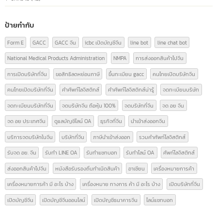
หมวดหมู่บทความ
ความรู้เรื่อง อย.
(9)
ความรู้ใบอนุญาตโฆษณา
(3)
นำเข้า-ส่งออกสินค้า(ไทย-จีน)
(14)
บทความ
(42)
ป้ายกำกับ
Form E
GACC
GACC จีน
icbc เปิดบัญชีจีน
line bot
line chat bot
National Medical Products Administration
NMPA
การส่งออกสินค้าไปจีน
การเปิดบริษัทที่จีน
ขอสิทธิลดหย่อนภาษี
ขึ้นทะเบียน gacc
คนไทยเปิดบริษัทจีน
คนไทยเปิดบริษัทที่จีน
คำศัพท์โลจิสติกส์
คำศัพท์โลจิสติกส์น่ารู้
จดทะเบียนบริษัท
จดทะเบียนบริษัทที่จีน
จดบริษัทจีน ถือหุ้น 100%
จดบริษัทที่จีน
จด อย จีน