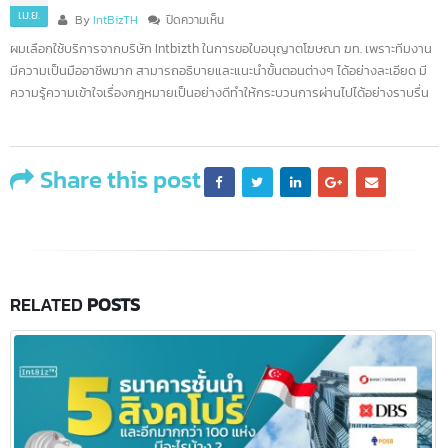
คุณสมถวิล
02
เม.ย.
บน
By
IntBizTH
ปิดความเห็น
คุณ
ผมเลือกใช้บริการจากบริษัท Intbizth ในการขอใบอนุญาตโฆษณา ฆท. เพราะทีมงา
สม
มีความเป็นมืออาชีพมาก สามารถอธิบายและแนะนำขั้นตอนต่างๆ ได้อย่างละเอียด ม
ถวิล
ความรู้ความเข้าใจเรื่องกฎหมายเป็นอย่างดีทำให้กระบวนการผ่านไปได้อย่างราบรื่
Share this post
RELATED
POSTS