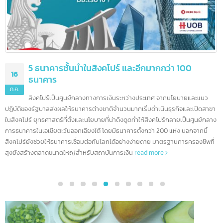
5 ธนาคารชั้นนำในสิงคโปร์ และอีกมากกว่า 100
16
ธนาคาร
ก.ค.
สิงคโปร์เป็นศูนย์กลางทางการเงินระหว่างประเทศ จากนโยบายและแนว
ปฏิบัติของรัฐบาลส่งผลให้ธนาคารต่างชาติจำนวนมากเริ่มดำเนินธุรกิจและเปิดสา
ในสิงคโปร์ ยุทธศาสตร์ที่ตั้งและนโยบายที่น่าดึงดูดทำให้สิงคโปร์กลายเป็นศูนย์กล
การธนาคารในเอเชียตะวันออกเฉียงใต้ โดยมีธนาคารตั้งกว่า 200 แห่ง นอกจากนี้
สิงคโปร์ยังช่วยให้ธนาคารเชื่อมต่อกับโลกได้อย่างง่ายดาย มาตรฐานการครองชีพที
สูงยังสร้างตลาดขนาดใหญ่สำหรับสถาบันการเงิน
read more