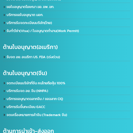
บริษัท อินเทลลิเจ็นซ์ บีสเน็ซ (ไทยเเลนด์) จำกัด
เราคือผู้นำในด้านการให้บริการ IT ครบวงจร โดยให้บริการลูกค้าทั้งภาครัฐและเอกชนชั้นนำก
50 องค์กร ด้วยความเชี่ยวชาญของเรา จะช่วยพัฒนาธุรกิจของคุณให้ก้าวไกลและมี
ประสิทธิภาพมากยิ่งขึ้น ตอบรับทุกความต้องการของธุรกิจคุณ ด้วยบริการที่ครอบคลุม
ที่อยู่:
2/119 หมู่ 6 ถนนราษฏร์พัฒนา แขวงราษฏร์พัฒนา เขตสะพานสูง กรุงเทพฯ 10240
ด้านใบอนุญาต(ประเทศไทย)
รับจด อย. ขอใบอนุญาต อย. (เร่งด่วน)
ขอใบอนุญาตโฆษณา ฆอ. ฆพ. ฆท.
บริการขอใบอนุญาต มอก.
บริการรับจดทะเบียนบริษัท(ไทย)
รับทำวีซ่า(Visa) / ใบอนุญาตทำงาน(Work Permit)
ด้านใบอนุญาต(อเมริกา)