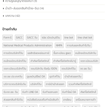
สถานะทางกฎหมาย ประเภทขององค์กร และข้อมูลที่เกี่ยวข้องอื่นๆ ซึ่งเป็นสิ่งจำเป็
การดำเนินธุรกิจอย่างถูกต้องตามกฎหมายในประเทศจีน
read more
หมวดหมู่บทความ
ความรู้เรื่อง อย.
(9)
ความรู้ใบอนุญาตโฆษณา
(3)
นำเข้า-ส่งออกสินค้า(ไทย-จีน)
(14)
บทความ
(42)
ป้ายกำกับ
Form E
GACC
GACC จีน
icbc เปิดบัญชีจีน
line bot
line chat bot
National Medical Products Administration
NMPA
การส่งออกสินค้าไปจีน
การเปิดบริษัทที่จีน
ขอสิทธิลดหย่อนภาษี
ขึ้นทะเบียน gacc
คนไทยเปิดบริษัทจีน