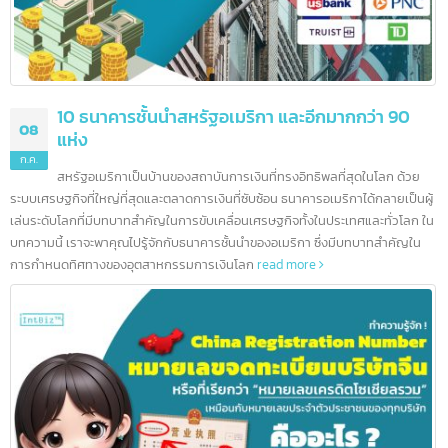
10 ธนาคารชั้นนำสหรัฐอเมริกา และอีกมากกว่า 90
08
แห่ง
ก.ค.
สหรัฐอเมริกาเป็นบ้านของสถาบันการเงินที่ทรงอิทธิพลที่สุดในโลก ด้วย
ระบบเศรษฐกิจที่ใหญ่ที่สุดและตลาดการเงินที่ซับซ้อน ธนาคารอเมริกาได้กลายเป็นผ
เล่นระดับโลกที่มีบทบาทสำคัญในการขับเคลื่อนเศรษฐกิจทั้งในประเทศและทั่วโลก 
บทความนี้ เราจะพาคุณไปรู้จักกับธนาคารชั้นนำของอเมริกา ซึ่งมีบทบาทสำคัญใน
การกำหนดทิศทางของอุตสาหกรรมการเงินโลก
read more