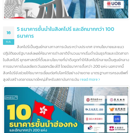
5 ธนาคารชั้นนำในสิงคโปร์ และอีกมากกว่า 100
16
ธนาคาร
ก.ค.
สิงคโปร์เป็นศูนย์กลางทางการเงินระหว่างประเทศ จากนโยบายและแนว
ปฏิบัติของรัฐบาลส่งผลให้ธนาคารต่างชาติจำนวนมากเริ่มดำเนินธุรกิจและเปิดสา
ในสิงคโปร์ ยุทธศาสตร์ที่ตั้งและนโยบายที่น่าดึงดูดทำให้สิงคโปร์กลายเป็นศูนย์กล
การธนาคารในเอเชียตะวันออกเฉียงใต้ โดยมีธนาคารตั้งกว่า 200 แห่ง นอกจากนี้
สิงคโปร์ยังช่วยให้ธนาคารเชื่อมต่อกับโลกได้อย่างง่ายดาย มาตรฐานการครองชีพที
สูงยังสร้างตลาดขนาดใหญ่สำหรับสถาบันการเงิน
read more