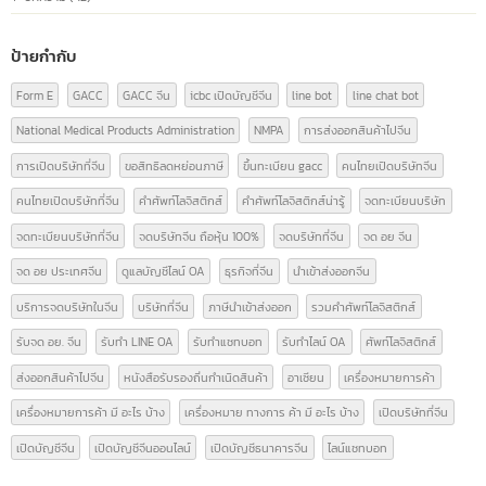
หมวดหมู่บทความ
ความรู้เรื่อง อย.
(9)
ความรู้ใบอนุญาตโฆษณา
(3)
นำเข้า-ส่งออกสินค้า(ไทย-จีน)
(14)
บทความ
(42)
ป้ายกำกับ
Form E
GACC
GACC จีน
icbc เปิดบัญชีจีน
line bot
line chat bot
National Medical Products Administration
NMPA
การส่งออกสินค้าไปจีน
การเปิดบริษัทที่จีน
ขอสิทธิลดหย่อนภาษี
ขึ้นทะเบียน gacc
คนไทยเปิดบริษัทจีน
คนไทยเปิดบริษัทที่จีน
คำศัพท์โลจิสติกส์
คำศัพท์โลจิสติกส์น่ารู้
จดทะเบียนบริษัท
จดทะเบียนบริษัทที่จีน
จดบริษัทจีน ถือหุ้น 100%
จดบริษัทที่จีน
จด อย จีน