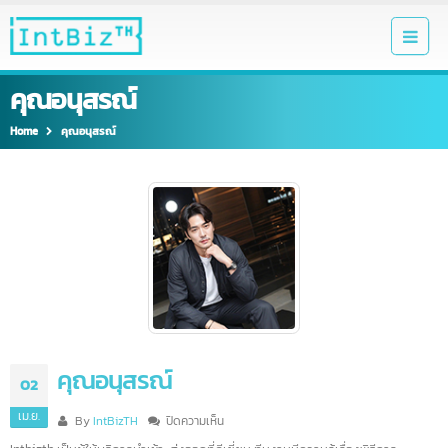
คุณอนุสรณ์
Home
คุณอนุสรณ์
คุณอนุสรณ์
02
เม.ย.
บน
By
IntBizTH
ปิดความเห็น