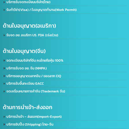
เราคือผู้นำในด้านการให้บริการ IT ครบวงจร โดยให้บริการลูกค้าทั้งภาครัฐและเอกชนชั้นนำก
50 องค์กร ด้วยความเชี่ยวชาญของเรา จะช่วยพัฒนาธุรกิจของคุณให้ก้าวไกลและมี
ประสิทธิภาพมากยิ่งขึ้น ตอบรับทุกความต้องการของธุรกิจคุณ ด้วยบริการที่ครอบคลุม
ที่อยู่:
2/119 หมู่ 6 ถนนราษฏร์พัฒนา แขวงราษฏร์พัฒนา เขตสะพานสูง กรุงเทพฯ 10240
ด้านใบอนุญาต(ประเทศไทย)
รับจด อย. ขอใบอนุญาต อย. (เร่งด่วน)
ขอใบอนุญาตโฆษณา ฆอ. ฆพ. ฆท.
บริการขอใบอนุญาต มอก.
บริการรับจดทะเบียนบริษัท(ไทย)
รับทำวีซ่า(Visa) / ใบอนุญาตทำงาน(Work Permit)
ด้านใบอนุญาต(อเมริกา)
รับจด​ อย.​ อเมริกา US. FDA​ (เร่งด่วน)
ด้านใบอนุญาต(จีน)