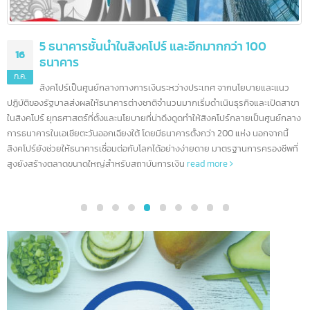
5 ธนาคารชั้นนำในสิงคโปร์ และอีกมากกว่า 100
16
ธนาคาร
ก.ค.
สิงคโปร์เป็นศูนย์กลางทางการเงินระหว่างประเทศ จากนโยบายและแนว
ปฏิบัติของรัฐบาลส่งผลให้ธนาคารต่างชาติจำนวนมากเริ่มดำเนินธุรกิจและเปิดสา
ในสิงคโปร์ ยุทธศาสตร์ที่ตั้งและนโยบายที่น่าดึงดูดทำให้สิงคโปร์กลายเป็นศูนย์กล
การธนาคารในเอเชียตะวันออกเฉียงใต้ โดยมีธนาคารตั้งกว่า 200 แห่ง นอกจากนี้
สิงคโปร์ยังช่วยให้ธนาคารเชื่อมต่อกับโลกได้อย่างง่ายดาย มาตรฐานการครองชีพที
สูงยังสร้างตลาดขนาดใหญ่สำหรับสถาบันการเงิน
read more