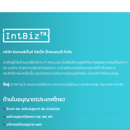
จด อย ประเทศจีน
ดูแลบัญชีไลน์ OA
ธุรกิจที่จีน
นำเข้าส่งออกจีน
บริการจดบริษัทในจีน
บริษัทที่จีน
ภาษีนำเข้าส่งออก
รวมคำศัพท์โลจิสติกส์
รับจด อย. จีน
รับทำ LINE OA
รับทำแชทบอท
รับทำไลน์ OA
ศัพท์โลจิสติกส์
ส่งออกสินค้าไปจีน
หนังสือรับรองถิ่นกำเนิดสินค้า
อาเซียน
เครื่องหมายการค้า
เครื่องหมายการค้า มี อะไร บ้าง
เครื่องหมาย ทางการ ค้า มี อะไร บ้าง
เปิดบริษัทที่จีน
เปิดบัญชีจีน
เปิดบัญชีจีนออนไลน์
เปิดบัญชีธนาคารจีน
ไลน์แชทบอท
บริษัท อินเทลลิเจ็นซ์ บีสเน็ซ (ไทยเเลนด์) จำกัด