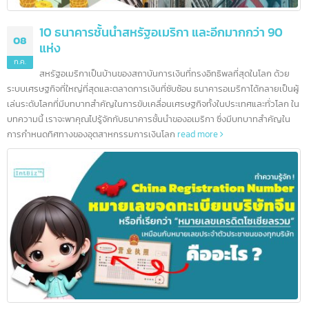
10 ธนาคารชั้นนำสหรัฐอเมริกา และอีกมากกว่า 90
08
แห่ง
ก.ค.
สหรัฐอเมริกาเป็นบ้านของสถาบันการเงินที่ทรงอิทธิพลที่สุดในโลก ด้วย
ระบบเศรษฐกิจที่ใหญ่ที่สุดและตลาดการเงินที่ซับซ้อน ธนาคารอเมริกาได้กลายเป็นผ
เล่นระดับโลกที่มีบทบาทสำคัญในการขับเคลื่อนเศรษฐกิจทั้งในประเทศและทั่วโลก 
บทความนี้ เราจะพาคุณไปรู้จักกับธนาคารชั้นนำของอเมริกา ซึ่งมีบทบาทสำคัญใน
การกำหนดทิศทางของอุตสาหกรรมการเงินโลก
read more