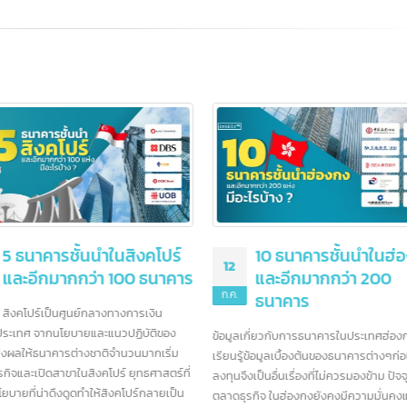
ประโยชน์ต่อเศรษฐกิจของประเทศ
ออกสินค้าไปต่างประเทศ สามารถ
สัญลักษณ์
2
ที่มีบริการส่งของไปต่างประเทศท
เครื่องหมายการค้า © หมาย
เรือ บริการบรรจุสินค้า เตรียมเ
ย.
ถึงอะไร ?
เดินพิธีการศุลกากรทั้งขาเข้าแล
read more
ลักษณ์ © (อักษร "C" อยู่ในวงกลม) ย่อมาจาก
yright" ซึ่งใช้เพื่อแสดงว่าผลงานนั้นมีลิขสิทธิ์
ได้รับการคุ้มครองตามกฎหมายลิขสิทธิ์ โดย
ไปจะใช้สัญลักษณ์นี้กับงานสร้างสรรค์ เช่น
งสือ บทความ ภาพถ่าย เพลง งานศิลปะ และ
ต์แวร์
read more
10 ธนาคารชั้นนำในฮ่องกง
10 ธนาคารชั้นน
2
08
และอีกมากกว่า 200
สหรัฐอเมริกา แ