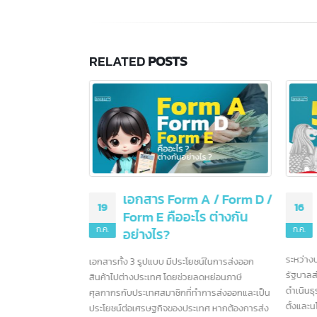
2
Share this post
มิ.
สัญ
"Cop
และ
ทำความรู้จัก China
04
ทั่ว
Registration number
RELATED
POSTS
หนั
ก.ค.
หมายเลขจดทะเบียนบริษัท
ซอฟ
จีน หรือที่เรียกว่า “หมายเลข
เครดิตโซเชียลรวม” เหมือนกับ
หมายเลขประจำตัวประชาชนของ
ทุกบริษัท
หมายเลขจดทะเบียนบริษัทจีน หรือ "Unified
Social Credit Code" (统一社会信用代码) เป็น
 A / Form D /
5 ธนาคารชั้นนำในสิงคโปร์
หมายเลขที่ออกให้กับบริษัทที่จดทะเบียนในประเทศ
16
1
ร ต่างกัน
และอีกมากกว่า 100 ธนาคาร
จีน ใช้ระบุตัวตนของบริษัทในกิจกรรมทางธุรกิจและ