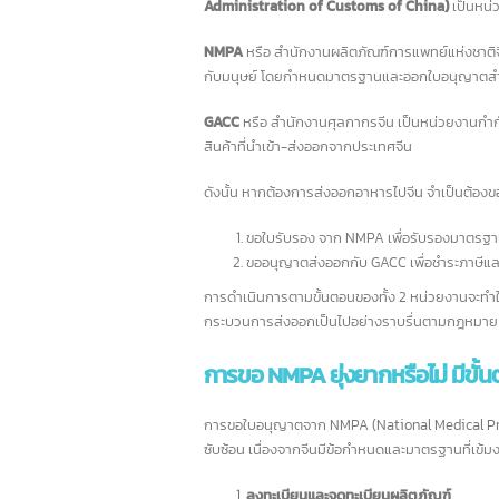
NMPA (National Medical Products Admini
Administration of Customs of China)
เป็
NMPA
หรือ สำนักงานผลิตภัณฑ์การแพทย์แห่งช
กับมนุษย์ โดยกำหนดมาตรฐานและออกใบอนุญาต
GACC
หรือ สำนักงานศุลกากรจีน เป็นหน่วยง
สินค้าที่นำเข้า-ส่งออกจากประเทศจีน
5 ธนาคารชั้นนำในสิงคโปร์
16
0
และอีกมากกว่า 100 ธนาคาร
ดังนั้น หากต้องการส่งออกอาหารไปจีน จำเป็นต้
ก.ค.
ก.
สิงคโปร์เป็นศูนย์กลางทางการเงิน
ขอใบรับรอง จาก NMPA เพื่อรับรองม
ระหว่างประเทศ จากนโยบายและแนวปฏิบัติของ
การ
ขออนุญาตส่งออกกับ GACC เพื่อชำระ
รัฐบาลส่งผลให้ธนาคารต่างชาติจำนวนมากเริ่ม
เรื่
ดำเนินธุรกิจและเปิดสาขาในสิงคโปร์ ยุทธศาสตร์ที่
เตร
การดำเนินการตามขั้นตอนของทั้ง 2 หน่วยงานจ
ตั้งและนโยบายที่น่าดึงดูดทำให้สิงคโปร์กลายเป็น
ภาษี
กระบวนการส่งออกเป็นไปอย่างราบรื่นตามกฎ
ศูนย์กลางการธนาคารในเอเชียตะวันออกเฉียงใต้
โดยมีธนาคารตั้งกว่า 200 แห่ง นอกจากนี้ สิงคโปร์
การขอ NMPA ยุ่งยากหรือไม่ มี
ยังช่วยให้ธนาคารเชื่อมต่อกับโลกได้อย่างง่ายดาย
มาตรฐานการครองชีพที่สูงยังสร้างตลาดขนาด