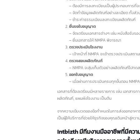
การขอใบอนุญาตจาก NMPA (National Medical P
ใหญ่สำหรับสถาบันการเงิน
read more
ซับซ้อน เนื่องจากจีนมีข้อกำหนดและมาตรฐานที่เข
ลงทะเบียนและจดทะเบียนผลิตภัณฑ์
– ต้องมีการลงทะเบียนเป็นผู้ประกอบการ
2
– จัดทำข้อมูลผลิตภัณฑ์อย่างละเอียด ทั
– ชำระค่าธรรมเนียมลงทะเบียนผลิตภัณ
มิ.
ยื่นขอใบอนุญาต
– จัดเตรียมเอกสารต่างๆ เช่น หนังสื
มณฑ
– ยื่นเอกสารให้ NMPA พิจารณา
10 ธนาคารชั้นนำในฮ่องกง
256
12
ตรวจประเมินโรงงาน
ไทย
และอีกมากกว่า 200
– เจ้าหน้าที่ NMPA จะเข้าตรวจประเมิน
สัญ
ก.ค.
ธนาคาร
ตรวจสอบผลิตภัณฑ์
สินค
– NMPA จะสุ่มเก็บตัวอย่างผลิตภัณฑ์ไ
rea
ข้อมูลเกี่ยวกับการธนาคารในประเทศฮ่องกง การ
ออกใบอนุญาต
เรียนรู้ข้อมูลเบื้องต้นของธนาคารต่างๆก่อนที่จะ
– เมื่อผ่านการประเมินครบทุกขั้นตอน
ลงทุนจึงเป็นอื่นเรื่องที่ไม่ควรมองข้าม ปัจจุบัน
ตลาดธุรกิจ ในฮ่องกงยังคงมีความมั่นคงและมี
เอกสารที่ต้องเตรียมมีหลายรายการ เช่น เอก
โอกาสมากมาย นั่นจึงเป็นอีกหนึ่งเหตุผลที่น่าสนใจ
ผลิตภัณฑ์, แผนผังโรงงาน เป็นต้น
ในการลงทุนเป็นอย่างยิ่ง
read more
จากความเข้มงวดของข้อกำหนดในการส่งออกอาหา