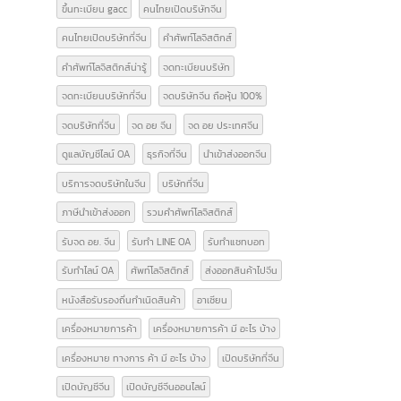
Form E
GACC
GACC จีน
icbc เปิดบัญชีจีน
line bot
line chat bot
National Medical Products Administration
NMPA
การส่งออกสินค้าไปจีน
การเปิดบริษัทที่จีน
ขอสิทธิลดหย่อนภาษี
ขึ้นทะเบียน gacc
คนไทยเปิดบริษัทจีน
คนไทยเปิดบริษัทที่จีน
คำศัพท์โลจิสติกส์
คำศัพท์โลจิสติกส์น่ารู้
จดทะเบียนบริษัท
จดทะเบียนบริษัทที่จีน
จดบริษัทจีน ถือหุ้น 100%
จดบริษัทที่จีน
จด อย จีน
จด อย ประเทศจีน
ดูแลบัญชีไลน์ OA
ธุรกิจที่จีน
นำเข้าส่งออกจีน
บริการจดบริษัทในจีน
บริษัทที่จีน
ภาษีนำเข้าส่งออก
รวมคำศัพท์โลจิสติกส์