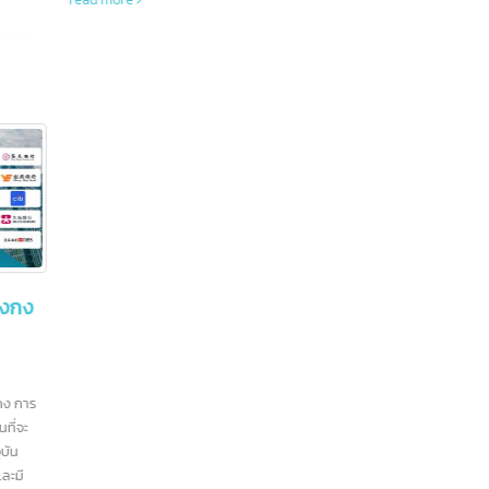
 หากต้องการส่ง
ปรึกษา intBizTH
22
างเครื่องบิน รถ
อกสารส่งออก และ
มิ.ย.
ะขาออก
สัญลัก
"Copyri
และได้
ทำความรู้จัก China
04
ทั่วไปจ
Registration number
หนังสื
ก.ค.
หมายเลขจดทะเบียนบริษัท
ซอฟต์แ
จีน หรือที่เรียกว่า “หมายเลข
เครดิตโซเชียลรวม” เหมือนกับ
หมายเลขประจำตัวประชาชนของ
ทุกบริษัท
หมายเลขจดทะเบียนบริษัทจีน หรือ "Unified
Social Credit Code" (统一社会信用代码) เป็น
ำ
สินค้ายอดนิยมของไทยที่ส่ง
หมายเลขที่ออกให้กับบริษัทที่จดทะเบียนในประเทศ
28
04
ละอีก
ออกไปยัง “31 มลฑลจีน”
จีน ใช้ระบุตัวตนของบริษัทในกิจกรรมทางธุรกิจและ