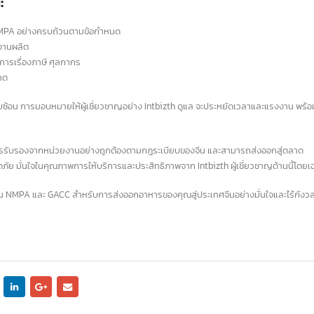
ออกให้แก่ผู้ส่งออกเพื่อ
ู่ความสำเร็จได้อย่างราบรื่น
ทางภาษีศุลกากร ช่วยให้ได้รับก
5 Platform Online ที่เป็นที่
มีความเชี่ยวชาญในกระบวนการและข้อกำหนดของทั้งสองหน
หย่อนภาษีขาเข้าสำหรับสินค้าส่
5
นิยมในจีน
ที่ให้สิทธิพิเศษทางการค้า
read 
แต่:
ย.
ในปัจจุบัน แพลตฟอร์มออนไลน์ต่างๆ ได้
ับ NMPA อย่างครบถ้วนตามข้อกำหนด
ามามีบทบาทสำคัญในชีวิตประจำวันของคนจีน
นโรงงานผลิต
อย่างมาก ทั้งในด้านความบันเทิง การติดต่อ
จัดการเรื่องภาษี ศุลกากร
อสาร การซื้อสินค้า การทำธุรกรรมทางการเงิน
อนุญาต
 ซึ่งเราควรทราบไว้บ้างว่า แพลตฟอร์มไหน
ที่มาแรง หรือกลุ่มไหนที่นิยมใช้งานกัน เพื่อเป็น
ุ่งยากซับซ้อน การมอบหมายให้ผู้เชี่ยวชาญอย่าง Intbizth ดูแล จะประหยัดเวลาและแร
งในตัวเลือกการตัดสินใจหากต้องการทำธุรกิจที่
เอกสาร Form A
read more
19
Form E คืออะไร 
ผ่านการรับรองจากหน่วยงานอย่างถูกต้องตามกฎระเบียบของจีน และสามารถส่งออกสู
ก.ค.
อย่างไร?
ดภัย มั่นใจในคุณภาพการให้บริการและประสิทธิภาพจาก Intbizth ผู้เชี่ยวชาญด้า
เอกสารทั้ง 3 รูปแบบ มีประโยชน
ดทะเบียน NMPA และ GACC สำหรับการส่งออกอาหารของคุณสู่ประเทศจีนอย่างมั่นใจแล
สินค้าไปต่างประเทศ โดยช่วยลดห
ศุลกากรกับประเทศสมาชิกที่ทำก