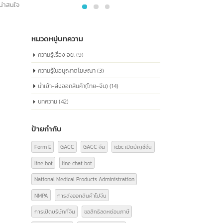
มิ.ย.
ก.ค.
ง
ด้านกฎหมาย หมายเลขนี้ประกอบด้วยข้อมูลเกี่ยว
การที่รัฐบาลจีนตั้งเป้าหมายให้แต่ละ
จีน ห
กับสถานะทางกฎหมาย ประเภทขององค์กร และ
มณฑลมีการเติบโตทางเศรษฐกิจไม่ต่ำกว่า 5% ในปี
การเงินที่ทรง
เครด
ข้อมูลที่เกี่ยวข้องอื่นๆ ซึ่งเป็นสิ่งจำเป็นในการ
2567 นับเป็นโอกาสทางการค้าที่น่าสนใจสำหรับ
ฐกิจที่ใหญ่ที่สุด
ดำเนินธุรกิจอย่างถูกต้องตามกฎหมายในประเทศ
หมาย
ไทย เนื่องจากเศรษฐกิจจีนแสดงให้เห็นถึง
รอเมริกาได้
จีน
read more
ทุกบร
สัญญาณการฟื้นตัวที่ดีในช่วงต้นปี 2567 การส่ง
ทบาทสำคัญในการ
สินค้าออกไปจีนจึงเป็นอีกทางเลือกที่น่าสนใจ
ละทั่วโลก ใน
หมายเล
read more
บธนาคารชั้นนำ
Socia
ในการกำหนด
หมายเลข
โลก
read more
หมวดหมู่บทความ
จีน ใช้
ด้านกฎ
ความรู้เรื่อง อย.
(9)
กับสถา
ความรู้ใบอนุญาตโฆษณา
(3)
ข้อมูลที
นำเข้า-ส่งออกสินค้า(ไทย-จีน)
(14)
ดำเนิน
จีน
rea
บทความ
(42)
ป้ายกำกับ