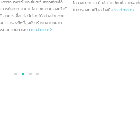
ค.
ก.ค.
ธนาคาร
มากกว่า 90 แห่
มูลเกี่ยวกับการธนาคารในประเทศฮ่องกง การ
สหรัฐอเมริกาเป็นบ้านของสถาบัน
นรู้ข้อมูลเบื้องต้นของธนาคารต่างๆก่อนที่จะ
อิทธิพลที่สุดในโลก ด้วยระบบเศรษ
นจึงเป็นอื่นเรื่องที่ไม่ควรมองข้าม ปัจจุบัน
และตลาดการเงินที่ซับซ้อน ธนาคา
ดธุรกิจ ในฮ่องกงยังคงมีความมั่นคงและมี
กลายเป็นผู้เล่นระดับโลกที่มีบ
สมากมาย นั่นจึงเป็นอีกหนึ่งเหตุผลที่น่าสนใจ
ขับเคลื่อนเศรษฐกิจทั้งในประเทศแ
ารลงทุนเป็นอย่างยิ่ง
read more
บทความนี้ เราจะพาคุณไปรู้จักกั
ของอเมริกา ซึ่งมีบทบาทสำคัญ
ทิศทางของอุตสาหกรรมการเงิน