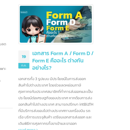
ขอรับสิทธิพิเศษ
ารยกเว้นหรือลด
่วยงานเป็น
งออกไปยังประเทศ
25
more
มิ.ย.
เข้ามา
เป็นอย่
10 ธนาคารชั้นนำ
08
สื่อสาร
สหรัฐอเมริกา และอีก
ฯลฯ ซึ
ก.ค.
มากกว่า 90 แห่ง
บ้างที่
งงาน พร้อมลด
หนึ่งใน
สหรัฐอเมริกาเป็นบ้านของสถาบันการเงินที่ทรง
 / Form D /
จีน
rea
อิทธิพลที่สุดในโลก ด้วยระบบเศรษฐกิจที่ใหญ่ที่สุด
ต่างกัน
และตลาดการเงินที่ซับซ้อน ธนาคารอเมริกาได้
่ตลาด
กลายเป็นผู้เล่นระดับโลกที่มีบทบาทสำคัญในการ
นนี้โดยเฉพาะ
ขับเคลื่อนเศรษฐกิจทั้งในประเทศและทั่วโลก ใน
์ในการส่งออก
บทความนี้ เราจะพาคุณไปรู้จักกับธนาคารชั้นนำ
ะไร้กังวล
ย่อนภาษี
ของอเมริกา ซึ่งมีบทบาทสำคัญในการกำหนด
ารส่งออกและเป็น
ทิศทางของอุตสาหกรรมการเงินโลก
read more