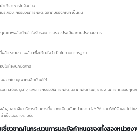
roducts Administration) สำหรับผลิตภัณฑ์อาหารนั้นถือเป็นกระบวนการที่ค่อน
้มงวดเพื่อคุ้มครองผู้บริโภค โดยมีขั้นตอนหลักๆ ดังนี้
เอกสาร Form D 
23
ที่จะนำเข้าอาหารไปจีนก่อน
สินค้ายอดนิยมของไทยที่ส่ง
8
Form D หนังสือรับรองแ
้งส่วนประกอบ, กรรมวิธีการผลิต, ฉลากบรรจุภัณฑ์ เป็นต้น
ก.ค.
ออกไปยัง “31 มลฑลจีน”
ที่ใช้สำหรับขอสิทธิลด
ฑ์
ย.
ภายใต้ข้อตกลง CEPT สำหรับกา
การที่รัฐบาลจีนตั้งเป้าหมายให้แต่ละ
ศุลกากรในเขตการค้าเสรีอาเซีย
อรับรองคุณภาพผลิตภัณฑ์, ใบรับรองการตรวจประเมินสถานประกอบการ
ลมีการเติบโตทางเศรษฐกิจไม่ต่ำกว่า 5% ในปี
10 ประเทศสมาชิก
read more
7 นับเป็นโอกาสทางการค้าที่น่าสนใจสำหรับ
 เนื่องจากเศรษฐกิจจีนแสดงให้เห็นถึง
สถานที่ผลิต ระบบการผลิต เพื่อให้แน่ใจว่าเป็นไปตามมาตรฐาน
ญาณการฟื้นตัวที่ดีในช่วงต้นปี 2567 การส่ง
้าออกไปจีนจึงเป็นอีกทางเลือกที่น่าสนใจ
ปทดสอบในห้องปฏิบัติการ
d more
 NMPA จะออกใบอนุญาตผลิตภัณฑ์ให้
สารการจดทะเบียนธุรกิจ, เอกสารกรรมวิธีการผลิต, ฉลากผลิตภัณฑ์, รายงานการท
เอกสาร Form A 
22
Form A หนังสือรับรองถิ่
รเข้าสู่ตลาดจีน บริการด้านการยื่นจดทะเบียนกับหน่วยงาน NMPA และ GACC ของ
ก.ค.