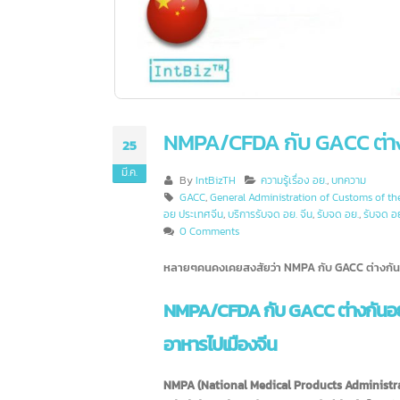
NMPA/CFDA กับ GACC ต่
25
มี.ค.
By
IntBizTH
ความรู้เรื่อง อย.
,
บทความ
GACC
,
General Administration of Customs o
อย ประเทศจีน
,
บริการรับจด อย. จีน
,
รับจด อย.
,
รับ
0 Comments
หลายๆคนคงเคยสงสัยว่า NMPA กับ GACC ต่าง
NMPA/CFDA กับ GACC ต่างกันอ
อาหารไปเมืองจีน