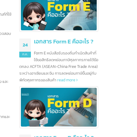
CC (General
ผลิตภัณฑ์ที่ใช้
ากร และตรวจสอบ
คืออะไร ?
5 ธนาคารชั้นนำในสิงคโปร์
16
01
และอีกมากกว่า 100 ธนาคาร
นกำเนิดสินค้าที่
ก.ค.
ก.ค.
ศุลกากรภายใต้ข้อ
สิงคโปร์เป็นศูนย์กลางทางการเงิน
ee Trade Area)
ระหว่างประเทศ จากนโยบายและแนวปฏิบัติของ
การด้า
นภาษีขึ้นอยู่กับ
รัฐบาลส่งผลให้ธนาคารต่างชาติจำนวนมากเริ่ม
เรื่องขอ
ore
ดำเนินธุรกิจและเปิดสาขาในสิงคโปร์ ยุทธศาสตร์ที่
เตรียม
างถูกต้อง และ
ตั้งและนโยบายที่น่าดึงดูดทำให้สิงคโปร์กลายเป็น
ภาษีได้
ศูนย์กลางการธนาคารในเอเชียตะวันออกเฉียงใต้
โดยมีธนาคารตั้งกว่า 200 แห่ง นอกจากนี้ สิงคโปร์
ยังช่วยให้ธนาคารเชื่อมต่อกับโลกได้อย่างง่ายดาย
มาตรฐานการครองชีพที่สูงยังสร้างตลาดขนาด