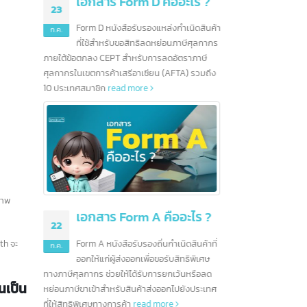
ข้างยุ่งยากและ
ใหญ่สำหรับสถาบันการเงิน
read more
คืออะไร ?
28
หล่งกำเนิดสินค้า
หย่อนภาษีศุลกากร
มิ.ย.
รลดอัตราภาษี
น (AFTA) รวมถึง
มณฑลมี
10 ธนาคารชั้นนำในฮ่องกง
2567 น
12
ไทย เนื
และอีกมากกว่า 200
สัญญาณก
ก.ค.
ธนาคาร
สินค้าอ
read 
ข้อมูลเกี่ยวกับการธนาคารในประเทศฮ่องกง การ
เรียนรู้ข้อมูลเบื้องต้นของธนาคารต่างๆก่อนที่จะ
ลงทุนจึงเป็นอื่นเรื่องที่ไม่ควรมองข้าม ปัจจุบัน
ตลาดธุรกิจ ในฮ่องกงยังคงมีความมั่นคงและมี
ดสอบคุณภาพ
คืออะไร ?
โอกาสมากมาย นั่นจึงเป็นอีกหนึ่งเหตุผลที่น่าสนใจ
ในการลงทุนเป็นอย่างยิ่ง
read more
นกำเนิดสินค้าที่
 Intbizth จะ