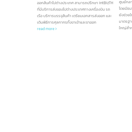
ก.ค.
ก.
ด้านกฎหมาย หมายเลขนี้ประกอบด้วยข้อมูลเกี่ยว
สิงคโปร์เป็นศูนย์กลางทางการเงิน
กับสถานะทางกฎหมาย ประเภทขององค์กร และ
ระหว่างประเทศ จากนโยบายและแนวปฏิบัติของ
ยชน์ในการส่งออก
ข้อ
ข้อมูลที่เกี่ยวข้องอื่นๆ ซึ่งเป็นสิ่งจำเป็นในการ
รัฐบาลส่งผลให้ธนาคารต่างชาติจำนวนมากเริ่ม
ลดหย่อนภาษี
เรีย
ดำเนินธุรกิจอย่างถูกต้องตามกฎหมายในประเทศ
ดำเนินธุรกิจและเปิดสาขาในสิงคโปร์ ยุทธศาสตร์ที่
ทำการส่งออกและเป็น
ลงทุ
จีน
read more
ตั้งและนโยบายที่น่าดึงดูดทำให้สิงคโปร์กลายเป็น
เทศ หากต้องการส่ง
ตลา
ศูนย์กลางการธนาคารในเอเชียตะวันออกเฉียงใต้
ารถปรึกษา intBizTH
โอกา
โดยมีธนาคารตั้งกว่า 200 แห่ง นอกจากนี้ สิงคโปร์
ทศทางเครื่องบิน รถ
ในก
ยังช่วยให้ธนาคารเชื่อมต่อกับโลกได้อย่างง่ายดาย
ยมเอกสารส่งออก และ
มาตรฐานการครองชีพที่สูงยังสร้างตลาดขนาด
าและขาออก
ใหญ่สำหรับสถาบันการเงิน
read more