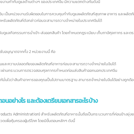
stration)
หรือชื่อเดิมคือ CFDA (China Food and Drug Administration) และ
GA
นหน่วยงานกำกับดูแลด้านต่างๆ ของประเทศจีน มีความแตกต่างกันดังนี้
าติจีน เป็นหน่วยงานรับผิดชอบในการควบคุมกำกับดูแลผลิตภัณฑ์สุขภาพ อาหาร และ
สำหรับผลิตภัณฑ์ดังกล่าวก่อนจะสามารถวางจำหน่ายในประเทศจีนได้
านกำกับดูแลกิจกรรมการนำเข้า-ส่งออกสินค้า โดยกำหนดกฎระเบียบ เก็บภาษีศุลก
จดบริษัทที่จีน วางแผนภาษี
เอกสาร Form E 
1
24
อย่างไร จ่ายภาษีอะไรบ้าง ?
องขอใบอนุญาตจากทั้ง 2 หน่วยงานนี้ คือ
Form E หนังสือรับรองถิ่
ค.
ก.ค.
ใช้ขอสิทธิลดหย่อนภาษี
การจดบริษัทที่จีน นอกจากการเตรียม
าตรฐานและความปลอดภัยของผลิตภัณฑ์อาหารก่อนจะสามารถวางจำหน่ายในจีนได้
ตกลง ACFTA (ASEAN-China Fr
ด้านธุรกิจแล้ว ผู้ประกอบการจำเป็นต้องทราบ
ภาษีและผ่านกระบวนการตรวจสอบศุลกากรกำหนดก่อนส่งสินค้าออกนอกประเทศจีน
ระหว่างอาเซียนและจีน การลดหย่อ
องของภาษีที่เกี่ยวข้องในเบื้องต้น เพื่อให้สามารถ
พิกัดศุลกากรของสินค้า
read m
ียมตัวในการจัดการรายได้ และวางแผนทาง
ะทำให้มั่นใจว่าสินค้าอาหารของคุณเป็นไปตามมาตรฐาน สามารถจำหน่ายในจีนได้อย่
ได้
read more
หมาย
ขั้นตอนอย่างไร และต้องเตรียมเอกสารอะไรบ้าง