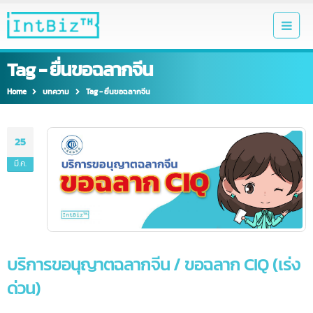
Tag - ยื่นขอฉลากจีน
Home
บทความ
Tag -
ยื่นขอฉลากจีน
25
มี.ค.
บริการขอนุญาตฉลากจีน / ขอฉลาก CIQ (เร่
ด่วน)