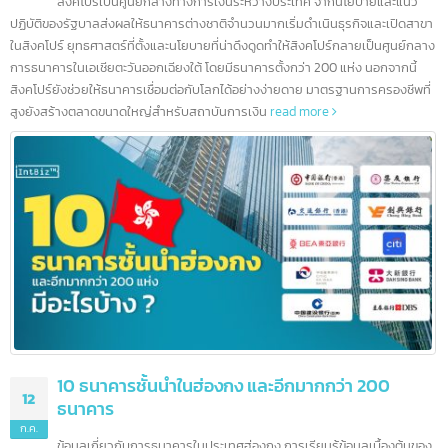
5 ธนาคารชั้นนำในสิงคโปร์ และอีกมากกว่า 100
16
ธนาคาร
ก.ค.
สิงคโปร์เป็นศูนย์กลางทางการเงินระหว่างประเทศ จากนโยบายและแนว
ปฏิบัติของรัฐบาลส่งผลให้ธนาคารต่างชาติจำนวนมากเริ่มดำเนินธุรกิจและเปิดสา
ในสิงคโปร์ ยุทธศาสตร์ที่ตั้งและนโยบายที่น่าดึงดูดทำให้สิงคโปร์กลายเป็นศูนย์กล
การธนาคารในเอเชียตะวันออกเฉียงใต้ โดยมีธนาคารตั้งกว่า 200 แห่ง นอกจากนี้
สิงคโปร์ยังช่วยให้ธนาคารเชื่อมต่อกับโลกได้อย่างง่ายดาย มาตรฐานการครองชีพที
สูงยังสร้างตลาดขนาดใหญ่สำหรับสถาบันการเงิน
read more