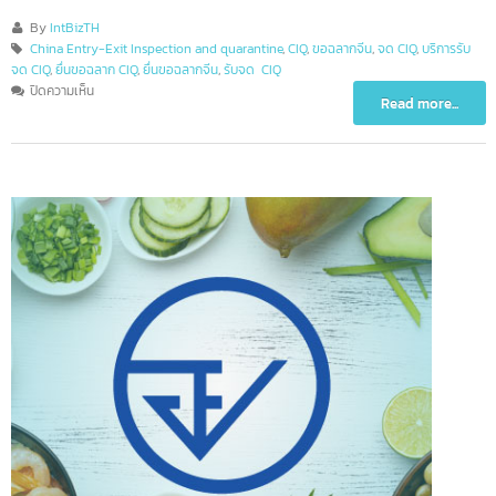
By
IntBizTH
China Entry-Exit Inspection and quarantine
,
CIQ
,
ขอฉลากจีน
,
จด CIQ
,
บริการรับ
จด CIQ
,
ยื่นขอฉลาก CIQ
,
ยื่นขอฉลากจีน
,
รับจด CIQ
บน
ปิดความเห็น
Read more...
บริการ
ขอ
นุ
ญาต
ฉลาก
จีน
/
ขอ
ฉลาก
CIQ
(เร่ง
ด่วน)