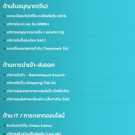
ขอใบอนุญาตโฆษณา ฆอ. ฆพ. ฆท.
บริการขอใบอนุญาต มอก.
บริการรับจดทะเบียนบริษัท(ไทย)
รับทำวีซ่า(Visa) / ใบอนุญาตทำงาน(Work Permit)
ด้านใบอนุญาต(อเมริกา)
รับจด​ อย.​ อเมริกา US. FDA​ (เร่งด่วน)
ด้านใบอนุญาต(จีน)
จดทะเบียนบริษัทที่จีน คนไทยถือหุ้น 100%
บริการรับจด อย. จีน (NMPA)
บริการขอนุญาตฉลากจีน / ขอฉลาก CIQ
บริการรับขึ้นทะเบียน GACC
จดเครื่องหมายการค้าจีน (Trademark จีน)