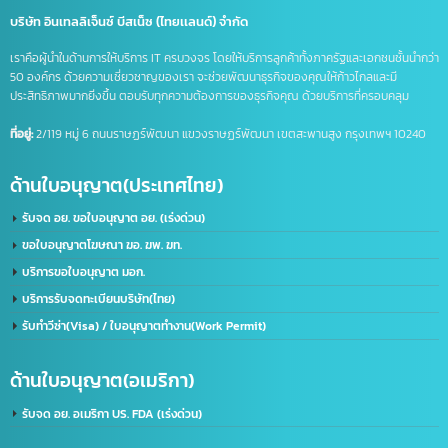
เปิดบัญชีจีน
เปิดบัญชีจีนออนไลน์
เปิดบัญชีธนาคารจีน
ไลน์แชทบอท
บริษัท อินเทลลิเจ็นซ์ บีสเน็ซ (ไทยเเลนด์) จำกัด
เราคือผู้นำในด้านการให้บริการ IT ครบวงจร โดยให้บริการลูกค้าทั้งภาครัฐและเอกชนชั้นนำก
50 องค์กร ด้วยความเชี่ยวชาญของเรา จะช่วยพัฒนาธุรกิจของคุณให้ก้าวไกลและมี
ประสิทธิภาพมากยิ่งขึ้น ตอบรับทุกความต้องการของธุรกิจคุณ ด้วยบริการที่ครอบคลุม
ที่อยู่:
2/119 หมู่ 6 ถนนราษฏร์พัฒนา แขวงราษฏร์พัฒนา เขตสะพานสูง กรุงเทพฯ 10240
ด้านใบอนุญาต(ประเทศไทย)
รับจด อย. ขอใบอนุญาต อย. (เร่งด่วน)