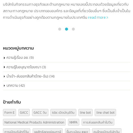
ทำความรู้จัก China Registration number
04
หมายเลขจดทะเบียนบริษัทจีน หรือที่เรียกว่า
“หมายเลขเครดิตโซเชียลรวม” เหมือนกับหมายเลข
ก.ค.
ประจำตัวประชาชนของทุกบริษัท
หมายเลขจดทะเบียนบริษัทจีน หรือ "Unified Social Credit Code" (统一社会信
代码) เป็นหมายเลขที่ออกให้กับบริษัทที่จดทะเบียนในประเทศจีน ใช้ระบุตัวตนของ
บริษัทในกิจกรรมทางธุรกิจและด้านกฎหมาย หมายเลขนี้ประกอบด้วยข้อมูลเกี่ยวก
สถานะทางกฎหมาย ประเภทขององค์กร และข้อมูลที่เกี่ยวข้องอื่นๆ ซึ่งเป็นสิ่งจำเป็
การดำเนินธุรกิจอย่างถูกต้องตามกฎหมายในประเทศจีน
read more
หมวดหมู่บทความ
ความรู้เรื่อง อย.
(9)
ความรู้ใบอนุญาตโฆษณา
(3)
นำเข้า-ส่งออกสินค้า(ไทย-จีน)
(14)