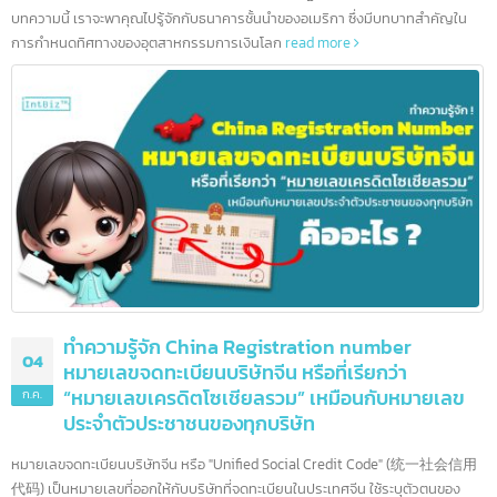
10 ธนาคารชั้นนำสหรัฐอเมริกา และอีกมากกว่า 90
08
แห่ง
ก.ค.
สหรัฐอเมริกาเป็นบ้านของสถาบันการเงินที่ทรงอิทธิพลที่สุดในโลก ด้วย
ระบบเศรษฐกิจที่ใหญ่ที่สุดและตลาดการเงินที่ซับซ้อน ธนาคารอเมริกาได้กลายเป็นผ
เล่นระดับโลกที่มีบทบาทสำคัญในการขับเคลื่อนเศรษฐกิจทั้งในประเทศและทั่วโลก 
บทความนี้ เราจะพาคุณไปรู้จักกับธนาคารชั้นนำของอเมริกา ซึ่งมีบทบาทสำคัญใน
การกำหนดทิศทางของอุตสาหกรรมการเงินโลก
read more