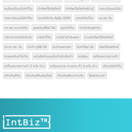
บทความ
(42)
ป้ายกำกับ
Form E
GACC
GACC จีน
icbc เปิดบัญชีจีน
line bot
line chat bot
National Medical Products Administration
NMPA
การส่งออกสินค้าไปจีน
การเปิดบริษัทที่จีน
ขอสิทธิลดหย่อนภาษี
ขึ้นทะเบียน gacc
คนไทยเปิดบริษัทจีน
คนไทยเปิดบริษัทที่จีน
คำศัพท์โลจิสติกส์
คำศัพท์โลจิสติกส์น่ารู้
จดทะเบียนบริษัท
จดทะเบียนบริษัทที่จีน
จดบริษัทจีน ถือหุ้น 100%
จดบริษัทที่จีน
จด อย จีน
จด อย ประเทศจีน
ดูแลบัญชีไลน์ OA
ธุรกิจที่จีน
นำเข้าส่งออกจีน
บริการจดบริษัทในจีน
บริษัทที่จีน
ภาษีนำเข้าส่งออก
รวมคำศัพท์โลจิสติกส์
รับจด อย. จีน
รับทำ LINE OA
รับทำแชทบอท
รับทำไลน์ OA
ศัพท์โลจิสติกส์
ส่งออกสินค้าไปจีน
หนังสือรับรองถิ่นกำเนิดสินค้า
อาเซียน
เครื่องหมายการค้า
เครื่องหมายการค้า มี อะไร บ้าง
เครื่องหมาย ทางการ ค้า มี อะไร บ้าง
เปิดบริษัทที่จีน