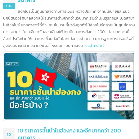
5 ธนาคารชั้นนำในสิงคโปร์ และอีกมากกว่า 100
16
ธนาคาร
ก.ค.
สิงคโปร์เป็นศูนย์กลางทางการเงินระหว่างประเทศ จากนโยบายและแนว
ปฏิบัติของรัฐบาลส่งผลให้ธนาคารต่างชาติจำนวนมากเริ่มดำเนินธุรกิจและเปิดสา
ในสิงคโปร์ ยุทธศาสตร์ที่ตั้งและนโยบายที่น่าดึงดูดทำให้สิงคโปร์กลายเป็นศูนย์กล
การธนาคารในเอเชียตะวันออกเฉียงใต้ โดยมีธนาคารตั้งกว่า 200 แห่ง นอกจากนี้
สิงคโปร์ยังช่วยให้ธนาคารเชื่อมต่อกับโลกได้อย่างง่ายดาย มาตรฐานการครองชีพที
สูงยังสร้างตลาดขนาดใหญ่สำหรับสถาบันการเงิน
read more