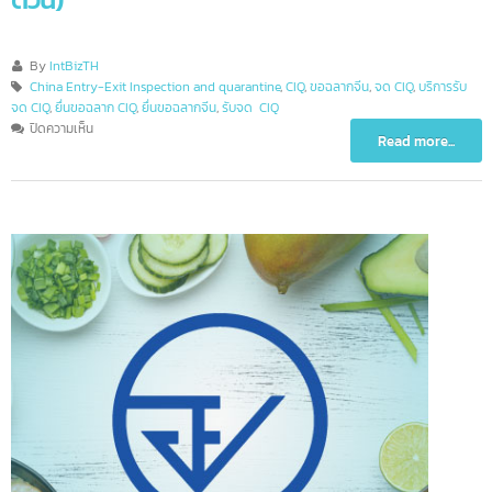
ด่วน)
By
IntBizTH
China Entry-Exit Inspection and quarantine
,
CIQ
,
ขอฉลากจีน
,
จด CIQ
,
บริการรับ
จด CIQ
,
ยื่นขอฉลาก CIQ
,
ยื่นขอฉลากจีน
,
รับจด CIQ
บน
ปิดความเห็น
Read more...
บริการ
ขอ
นุ
ญาต
ฉลาก
จีน
/
ขอ
ฉลาก
CIQ
(เร่ง
ด่วน)