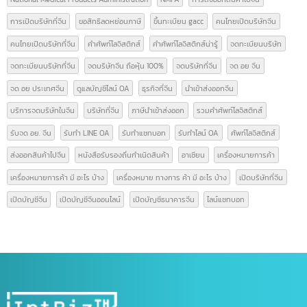
นำเข้า-ส่งออกสินค้า(ไทย-จีน)
(14)
บทความ
(42)
ป้ายกำกับ
Form E
GACC
GACC จีน
icbc เปิดบัญชีจีน
line bot
line chat bot
National Medical Products Administration
NMPA
การส่งออกสินค้าไปจีน
การเปิดบริษัทที่จีน
ขอสิทธิลดหย่อนภาษี
ขึ้นทะเบียน gacc
คนไทยเปิดบริษัทจีน
คนไทยเปิดบริษัทที่จีน
คำศัพท์โลจิสติกส์
คำศัพท์โลจิสติกส์น่ารู้
จดทะเบียนบริษัท
จดทะเบียนบริษัทที่จีน
จดบริษัทจีน ถือหุ้น 100%
จดบริษัทที่จีน
จด อย จีน
จด อย ประเทศจีน
ดูแลบัญชีไลน์ OA
ธุรกิจที่จีน
นำเข้าส่งออกจีน
บริการจดบริษัทในจีน
บริษัทที่จีน
ภาษีนำเข้าส่งออก
รวมคำศัพท์โลจิสติกส์
รับจด อย. จีน
รับทำ LINE OA
รับทำแชทบอท
รับทำไลน์ OA
ศัพท์โลจิสติกส์
ส่งออกสินค้าไปจีน
หนังสือรับรองถิ่นกำเนิดสินค้า
อาเซียน
เครื่องหมายการค้า