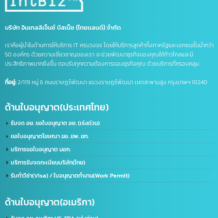
เครื่องหมายการค้า มี อะไร บ้าง
เครื่องหมาย ทางการ ค้า มี อะไร บ้าง
เปิดบริษัทที่จีน
เปิดบัญชีจีน
เปิดบัญชีจีนออนไลน์
เปิดบัญชีธนาคารจีน
ไลน์แชทบอท
บริษัท อินเทลลิเจ็นซ์ บีสเน็ซ (ไทยเเลนด์) จำกัด
เราคือผู้นำในด้านการให้บริการ IT ครบวงจร โดยให้บริการลูกค้าทั้งภาครัฐและเอกชนชั้นนำก
50 องค์กร ด้วยความเชี่ยวชาญของเรา จะช่วยพัฒนาธุรกิจของคุณให้ก้าวไกลและมี
ประสิทธิภาพมากยิ่งขึ้น ตอบรับทุกความต้องการของธุรกิจคุณ ด้วยบริการที่ครอบคลุม
ที่อยู่:
2/119 หมู่ 6 ถนนราษฏร์พัฒนา แขวงราษฏร์พัฒนา เขตสะพานสูง กรุงเทพฯ 10240
ด้านใบอนุญาต(ประเทศไทย)