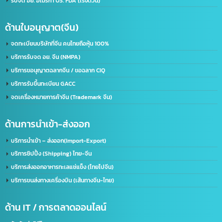
รับจด อย. ขอใบอนุญาต อย. (เร่งด่วน)
ขอใบอนุญาตโฆษณา ฆอ. ฆพ. ฆท.
บริการขอใบอนุญาต มอก.
บริการรับจดทะเบียนบริษัท(ไทย)
รับทำวีซ่า(Visa) / ใบอนุญาตทำงาน(Work Permit)
ด้านใบอนุญาต(อเมริกา)
รับจด​ อย.​ อเมริกา US. FDA​ (เร่งด่วน)
ด้านใบอนุญาต(จีน)
จดทะเบียนบริษัทที่จีน คนไทยถือหุ้น 100%
บริการรับจด อย. จีน (NMPA)
บริการขอนุญาตฉลากจีน / ขอฉลาก CIQ
บริการรับขึ้นทะเบียน GACC
จดเครื่องหมายการค้าจีน (Trademark จีน)