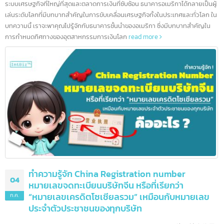
10 ธนาคารชั้นนำสหรัฐอเมริกา และอีกมากกว่า 90
08
แห่ง
ก.ค.
สหรัฐอเมริกาเป็นบ้านของสถาบันการเงินที่ทรงอิทธิพลที่สุดในโลก ด้วย
ระบบเศรษฐกิจที่ใหญ่ที่สุดและตลาดการเงินที่ซับซ้อน ธนาคารอเมริกาได้กลายเป็นผ
เล่นระดับโลกที่มีบทบาทสำคัญในการขับเคลื่อนเศรษฐกิจทั้งในประเทศและทั่วโลก 
บทความนี้ เราจะพาคุณไปรู้จักกับธนาคารชั้นนำของอเมริกา ซึ่งมีบทบาทสำคัญใน
การกำหนดทิศทางของอุตสาหกรรมการเงินโลก
read more