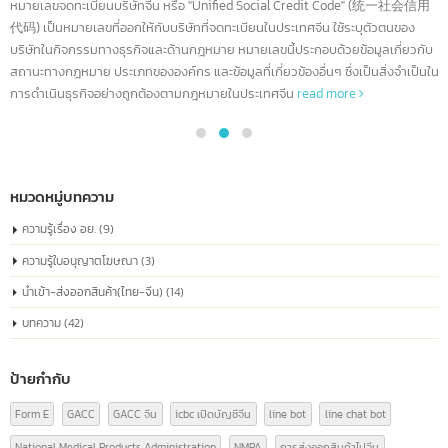
ทำความรู้จัก China Registration number
04
หมายเลขจดทะเบียนบริษัทจีน หรือที่เรียกว่า
“หมายเลขเครดิตโซเชียลรวม” เหมือนกับหมายเลข
ก.ค.
ประจำตัวประชาชนของทุกบริษัท
หมายเลขจดทะเบียนบริษัทจีน หรือ "Unified Social Credit Code" (统一社会信
代码) เป็นหมายเลขที่ออกให้กับบริษัทที่จดทะเบียนในประเทศจีน ใช้ระบุตัวตนของ
บริษัทในกิจกรรมทางธุรกิจและด้านกฎหมาย หมายเลขนี้ประกอบด้วยข้อมูลเกี่ยวก
สถานะทางกฎหมาย ประเภทขององค์กร และข้อมูลที่เกี่ยวข้องอื่นๆ ซึ่งเป็นสิ่งจำเป็
การดำเนินธุรกิจอย่างถูกต้องตามกฎหมายในประเทศจีน
read more
หมวดหมู่บทความ
ความรู้เรื่อง อย.
(9)
ความรู้ใบอนุญาตโฆษณา
(3)