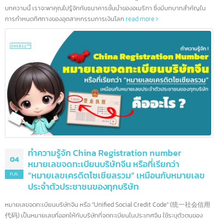
10 ธนาคารชั้นนำสหรัฐอเมริกา และอีกมากกว่า 90
08
แห่ง
ก.ค.
สหรัฐอเมริกาเป็นบ้านของสถาบันการเงินที่ทรงอิทธิพลที่สุดในโลก ด้วย
ระบบเศรษฐกิจที่ใหญ่ที่สุดและตลาดการเงินที่ซับซ้อน ธนาคารอเมริกาได้กลายเป็นผ
เล่นระดับโลกที่มีบทบาทสำคัญในการขับเคลื่อนเศรษฐกิจทั้งในประเทศและทั่วโลก 
บทความนี้ เราจะพาคุณไปรู้จักกับธนาคารชั้นนำของอเมริกา ซึ่งมีบทบาทสำคัญใน
การกำหนดทิศทางของอุตสาหกรรมการเงินโลก
read more