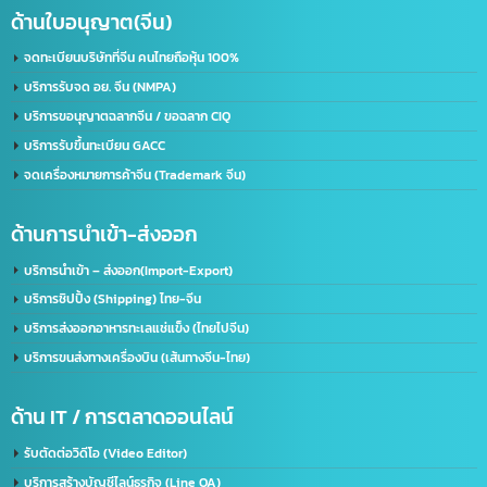
ขอใบอนุญาตโฆษณา ฆอ. ฆพ. ฆท.
บริการขอใบอนุญาต มอก.
บริการรับจดทะเบียนบริษัท(ไทย)
รับทำวีซ่า(Visa) / ใบอนุญาตทำงาน(Work Permit)
ด้านใบอนุญาต(อเมริกา)
รับจด​ อย.​ อเมริกา US. FDA​ (เร่งด่วน)
ด้านใบอนุญาต(จีน)
จดทะเบียนบริษัทที่จีน คนไทยถือหุ้น 100%
บริการรับจด อย. จีน (NMPA)
บริการขอนุญาตฉลากจีน / ขอฉลาก CIQ
บริการรับขึ้นทะเบียน GACC
จดเครื่องหมายการค้าจีน (Trademark จีน)