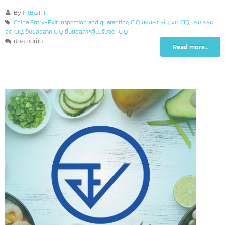
By
IntBizTH
China Entry-Exit Inspection and quarantine
,
CIQ
,
ขอฉลากจีน
,
จด CIQ
,
บริการรับ
จด CIQ
,
ยื่นขอฉลาก CIQ
,
ยื่นขอฉลากจีน
,
รับจด CIQ
บน
ปิดความเห็น
Read more...
บริการ
ขอ
นุ
ญาต
ฉลาก
จีน
/
ขอ
ฉลาก
CIQ
(เร่ง
ด่วน)