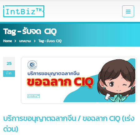
Tag - รับจด CIQ
Home
บทความ
Tag -
รับจด CIQ
25
มี.ค.
บริการขอนุญาตฉลากจีน / ขอฉลาก CIQ (เร่
ด่วน)