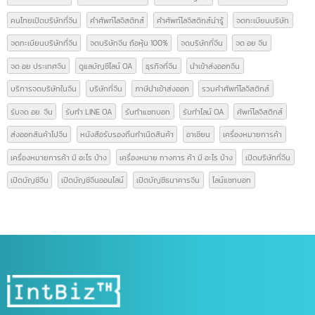
บทความ
(42)
ป้ายกำกับ
Form E
GACC
GACC จีน
icbc เปิดบัญชีจีน
line bot
line chat bot
National Medical Products Administration
NMPA
การส่งออกสินค้าไปจีน
การเปิดบริษัทที่จีน
ขอสิทธิลดหย่อนภาษี
ขึ้นทะเบียน gacc
คนไทยเปิดบริษัทจีน
คนไทยเปิดบริษัทที่จีน
คำศัพท์โลจิสติกส์
คำศัพท์โลจิสติกส์น่ารู้
จดทะเบียนบริษัท
จดทะเบียนบริษัทที่จีน
จดบริษัทจีน ถือหุ้น 100%
จดบริษัทที่จีน
จด อย จีน
จด อย ประเทศจีน
ดูแลบัญชีไลน์ OA
ธุรกิจที่จีน
นำเข้าส่งออกจีน
บริการจดบริษัทในจีน
บริษัทที่จีน
ภาษีนำเข้าส่งออก
รวมคำศัพท์โลจิสติกส์
รับจด อย. จีน
รับทำ LINE OA
รับทำแชทบอท
รับทำไลน์ OA
ศัพท์โลจิสติกส์
ส่งออกสินค้าไปจีน
หนังสือรับรองถิ่นกำเนิดสินค้า
อาเซียน
เครื่องหมายการค้า
เครื่องหมายการค้า มี อะไร บ้าง
เครื่องหมาย ทางการ ค้า มี อะไร บ้าง
เปิดบริษัทที่จีน