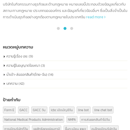
ทำความรู้จัก China Registration number
04
หมายเลขจดทะเบียนบริษัทจีน หรือที่เรียกว่า
“หมายเลขเครดิตโซเชียลรวม” เหมือนกับหมายเลข
ก.ค.
ประจำตัวประชาชนของทุกบริษัท
หมายเลขจดทะเบียนบริษัทจีน หรือ "Unified Social Credit Code" (统一社会信
代码) เป็นหมายเลขที่ออกให้กับบริษัทที่จดทะเบียนในประเทศจีน ใช้ระบุตัวตนของ
บริษัทในกิจกรรมทางธุรกิจและด้านกฎหมาย หมายเลขนี้ประกอบด้วยข้อมูลเกี่ยวก
สถานะทางกฎหมาย ประเภทขององค์กร และข้อมูลที่เกี่ยวข้องอื่นๆ ซึ่งเป็นสิ่งจำเป็
การดำเนินธุรกิจอย่างถูกต้องตามกฎหมายในประเทศจีน
read more
หมวดหมู่บทความ
ความรู้เรื่อง อย.
(9)
ความรู้ใบอนุญาตโฆษณา
(3)
นำเข้า-ส่งออกสินค้า(ไทย-จีน)
(14)