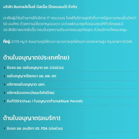
เปิดบัญชีจีน
เปิดบัญชีจีนออนไลน์
เปิดบัญชีธนาคารจีน
ไลน์แชทบอท
บริษัท อินเทลลิเจ็นซ์ บีสเน็ซ (ไทยเเลนด์) จำกัด
เราคือผู้นำในด้านการให้บริการ IT ครบวงจร โดยให้บริการลูกค้าทั้งภาครัฐและเอกชนชั้นนำก
50 องค์กร ด้วยความเชี่ยวชาญของเรา จะช่วยพัฒนาธุรกิจของคุณให้ก้าวไกลและมี
ประสิทธิภาพมากยิ่งขึ้น ตอบรับทุกความต้องการของธุรกิจคุณ ด้วยบริการที่ครอบคลุม
ที่อยู่:
2/119 หมู่ 6 ถนนราษฏร์พัฒนา แขวงราษฏร์พัฒนา เขตสะพานสูง กรุงเทพฯ 10240
ด้านใบอนุญาต(ประเทศไทย)
รับจด อย. ขอใบอนุญาต อย. (เร่งด่วน)