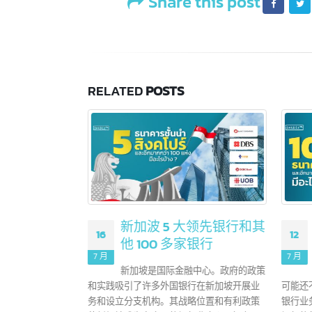
成功注册公司后,您将获得明确的法律地位
您的企业奠定坚实的长期基础。如果您有
2
了解中国注册号也被称
04
为”统一社会信用代码”，
6
7 月
这就像是每家公司的身份
Share this post
于"
证号码，它是每家公司的唯一
版
识别号码
创
艺
中国注册号或称为"统一社会信用代码"是为在
中国注册的公司颁发的唯一识别号码，用于
确认公司在商业和法律活动中的身份。该代
RELATED
POSTS
码包含了公司的法律地位、组织类型以及其
他相关信息，是在中国合法经营业务所必需
的。
read more