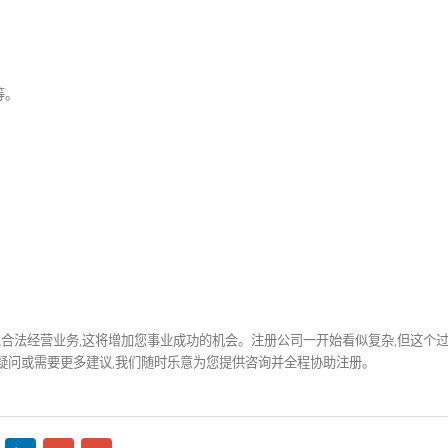
人财产免受业务风险。
Form A是一种原产
7 月
口商以申请关税优惠
信任合法注册的公司。
口商获得免税或减税待遇，适
予贸易优惠的国家的商品。
r
优惠。
中国5大热门在线平台
5
在当今社会，各种在线平台在中国人
 月
的日常生活中起着重要作用，无论是
公司等。
娱乐、通信、购物还是金融交易方面。我
应该了解哪些平台受欢迎或者哪些群体常
用这些平台，以便在考虑在中国开展业务
。
表格A / 表格D
作为决策的参考之一。
read more
19
什么？它们有
7 月
三种文件形式 Form A / 
Form E 在出口商品至国外
有助于减少对出口成员国的关
国家经济。这些文件用于在中
包括提交一般申请、确认财务