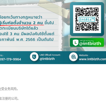
什么是Form D
对于”中国31个省市自治
23
8
区”而言,泰国热门出口商
Form D是一种原产
7 月
 月
品
在共同有效优惠关税（
下的关税减免。CEPT是一种
国政府为2024年设定各省经济增长目标不
率，旨在降低东盟自由贸易区（
于5%,这为泰国带来了有趣的贸易机遇。由
国之间进口商品的关税。东盟
2024年初中国在投资、消费和出口方面显
括10个国家
read more
出良好的复苏迹象,反映出经济的韧性和向
趋势。重要机遇在于进入各省多元化的生
方式、文化和消费行为市场。由于每个省
都有自身独特的特色,深入了解每个地区消
者的需求,将有助于泰国出口商更有效地调
营销策略,切合目标群体。 （更多…）
d more
什么是Form 
22