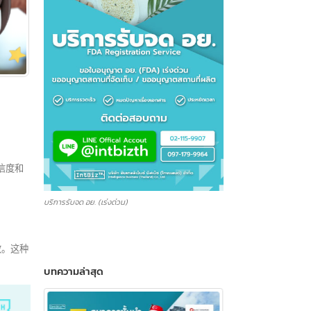
公司的可信度和
บริการรับจด อย. (เร่งด่วน)
7日起生效。这种
บทความล่าสุด