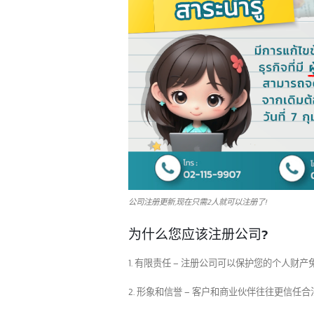
2
6
香港 10 大领先银行和其
12
他 200 多家银行
中
7 月
低
这些信息对许多企业家或品牌所有者
于
可能还不太了解，或者是正在寻找有关香港
示
银行业务信息的人士。在投资之前了解各家
好
银行的基本情况是不容忽视的。目前，香港
活
的商业市场仍然保持稳定，并且机会众多，
份
这也是它成为一个非常有吸引力的投资目的
费
地的原因之一。
read more
整
公司注册更新,现在只需2人就可以注册了!
rea
为什么您应该注册公司?