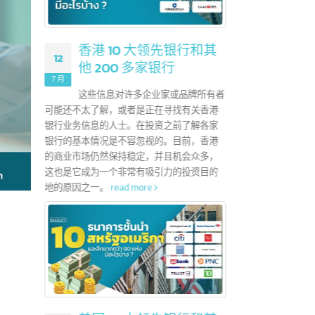
？
28
地证书，用于申请
6 月
CEPT）协议
香港 10 大领先银行和其
12
统一的特殊关税
他 200 多家银行
中国政
AFTA）成员
7 月
低于5
自由贸易区包
这些信息对许多企业家或品牌所有者
于20
可能还不太了解，或者是正在寻找有关香港
示出良
银行业务信息的人士。在投资之前了解各家
好趋势
银行的基本情况是不容忽视的。目前，香港
活方式
的商业市场仍然保持稳定，并且机会众多，
份都有
这也是它成为一个非常有吸引力的投资目的
费者的
地的原因之一。
read more
整营销
read 
A？