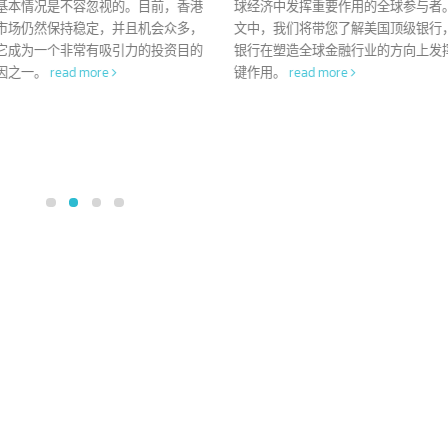
香港 10 大领先银行和其
美国 10 大领
2
08
他 200 多家银行
他 90 多家银
 月
7 月
这些信息对许多企业家或品牌所有者
美国是世界上最具影
能还不太了解，或者是正在寻找有关香港
的所在地。凭借其最大的经济
行业务信息的人士。在投资之前了解各家
金融市场，美国银行已成为在
行的基本情况是不容忽视的。目前，香港
球经济中发挥重要作用的全球
商业市场仍然保持稳定，并且机会众多，
文中，我们将带您了解美国顶
也是它成为一个非常有吸引力的投资目的
银行在塑造全球金融行业的方
的原因之一。
read more
键作用。
read more