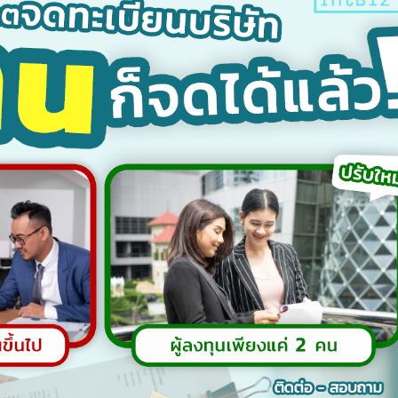
在中国注册公司如何规划
什么是Form E
1
24
税收？缴纳哪些税款？
Form E是一种原产
 月
7 月
在中国-东盟自由贸
在中国注册公司，除了准备业务运营
（ACFTA）下的关税减免。
，企业家还需要初步了解相关税收状况，
与中国之间的贸易协定，旨在
便能够合理管理收入并进行税务规划。
之间的经济、贸易和投资发
d more