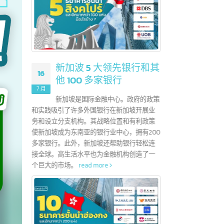
？
新加波 5 大领先银行和其
16
01
他 100 多家银行
地证书，用于申请
7 月
7 月
易区协议
新加坡是国际金融中心。政府的政策
这个协议是东盟
和实践吸引了许多外国银行在新加坡开展业
外，企
促进11个成员国
务和设立分支机构。其战略位置和有利政策
以便能
展。
read more
使新加坡成为东南亚的银行业中心，拥有200
read 
多家银行。此外，新加坡还帮助银行轻松连
接全球。高生活水平也为金融机构创造了一
个巨大的市场。
read more