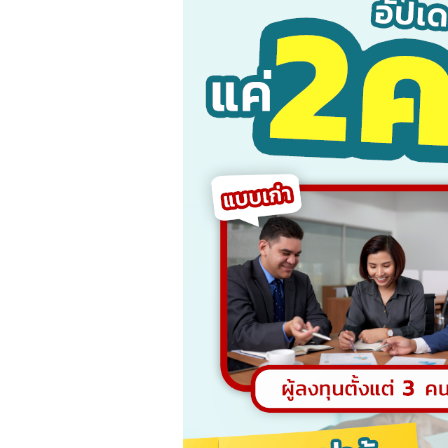
新加波 5 大领先银行和其
16
0
他 100 多家银行
7 月
7
新加坡是国际金融中心。政府的政策
和实践吸引了许多外国银行在新加坡开展业
外
务和设立分支机构。其战略位置和有利政策
以
使新加坡成为东南亚的银行业中心，拥有200
rea
多家银行。此外，新加坡还帮助银行轻松连
接全球。高生活水平也为金融机构创造了一
个巨大的市场。
read more