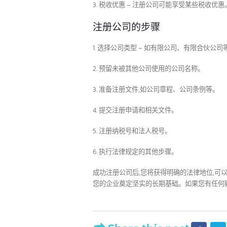
1. 有限责任 – 注册公司可以保护您的个
2. 形象和信誉 – 客户和商业伙伴往往更
美国 10 大领先银行和其
3. 税收优惠 – 注册公司可能享受某些税收
08
他 90 多家银行
2
注册公司的步骤
7 月
美国是世界上最具影响力的金融机构
6
的所在地。凭借其最大的经济体系和复杂的
1. 选择公司类型 – 如有限公司、有限合伙
金融市场，美国银行已成为在推动国内和全
在
2. 预留未被其他公司使用的公司名称。
球经济中发挥重要作用的全球参与者。在本
们
文中，我们将带您了解美国顶级银行，这些
使
3. 准备注册文件,如公司章程、公司条例等
银行在塑造全球金融行业的方向上发挥着关
时
键作用。
read more
4. 提交注册申请和相关文件。
5. 注册纳税号和法人税号。
6. 执行法律规定的其他步骤。