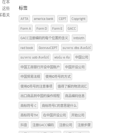
先银行和其
对于”中国31个省市自治
广告牌照知识
(2)
28
04
行
区”而言,泰国热门出口商
文章
(29)
6 月
7 月
品
响力的金融机构
泰国FDA
(3)
证号
体系和复杂的
中国政府为2024年设定各省经济增长目标不
货物进出口（泰国-中国）
(12)
识别
推动国内和全
低于5%,这为泰国带来了有趣的贸易机遇。由
参与者。在本
于2024年初中国在投资、消费和出口方面显
中国注
标签
级银行，这些
示出良好的复苏迹象,反映出经济的韧性和向
中国注
向上发挥着关
好趋势。重要机遇在于进入各省多元化的生
确认公
AFTA
america bank
CEPT
Copyright
活方式、文化和消费行为市场。由于每个省
码包含
Form A
Form D
Form E
GACC
份都有自身独特的特色,深入了解每个地区消
他相关
费者的需求,将有助于泰国出口商更有效地调
的。
r
GACC注册编码的每个位置的含义
intbizth
整营销策略,切合目标群体。 （更多…）
red book
ข้อตกลงCEPT
ธนาคาร dbs สิงคโปร์
read more
ธนาคาร uob สิงคโปร์
ฟอร์ม e คือ
中国公司
中国工商银行开设中国账户
中国开设公司
中国贸易法规
使用©符号的方式
使用©符号的注意事项
值得了解的物流词汇