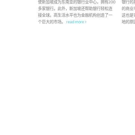
D / 表格E是
新加波 5 大领先银行和其
16
1
有什么区别？
他 100 多家银行
7 月
7
 / Form D /
新加坡是国际金融中心。政府的政策
国外时非常有用。它们
和实践吸引了许多外国银行在新加坡开展业
可
的关税，并有利于
务和设立分支机构。其战略位置和有利政策
银
在中国注册公司，
使新加坡成为东南亚的银行业中心，拥有200
银
财务信息和最终批
多家银行。此外，新加坡还帮助银行轻松连
的
接全球。高生活水平也为金融机构创造了一
这
个巨大的市场。
read more
地