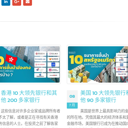
,可以合法经营业务,这将增加您事业成功的机会。注册公司一开始看似复杂,
准。
read more
任何疑问或需要更多建议,我们随时乐意为您提供咨询并全程协助注册。
商标符号 © 的意思是什
2
么？
 月
©符号(圆圈内的拉丁字母"C")来自
Copyright"的缩写，用于表示该作品享有
权，受版权法保护。通常这个符号被用于
作性作品，如书籍、文章、照片、音乐、
术品和软件等。
read more