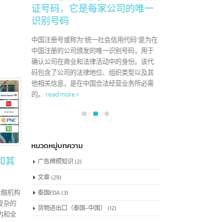
但这个过程将为
22
了解中国注册号也被称
04
为”统一社会信用代码”，
6 月
7 月
这就像是每家公司的身份
于"Co
证号码，它是每家公司的唯一
版权，
识别号码
创作性
艺术
中国注册号或称为"统一社会信用代码"是为在
中国注册的公司颁发的唯一识别号码，用于
确认公司在商业和法律活动中的身份。该代
码包含了公司的法律地位、组织类型以及其
他相关信息，是在中国合法经营业务所必需
的。
read more
หมวดหมู่บทความ