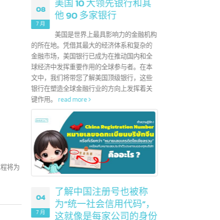
地证书，颁发给出
。它可以帮助出
用于出口到给
ead more
美国 10 大领先银行和其
08
他 90 多家银行
25
7 月
美国是世界上最具影响力的金融机构
6 月
的所在地。凭借其最大的经济体系和复杂的
金融市场，美国银行已成为在推动国内和全
在娱乐
球经济中发挥重要作用的全球参与者。在本
们应该
文中，我们将带您了解美国顶级银行，这些
使用这
 / 表格E是
银行在塑造全球金融行业的方向上发挥着关
时作
键作用。
read more
什么区别？
Form D /
时非常有用。它们
税，并有利于
国注册公司，
信息和最终批