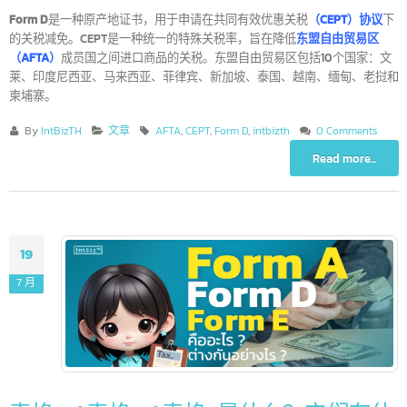
什么是Form D？
Form D
是一种原产地证书，用于申请在共同有效优惠关税
（CEPT）协议
的关税减免。CEPT是一种统一的特殊关税率，旨在降低
东盟自由贸易区
（AFTA
）
成员国之间进口商品的关税。东盟自由贸易区包括10个国家：
莱、印度尼西亚、马来西亚、菲律宾、新加坡、泰国、越南、缅甸、老挝
柬埔寨。
By
IntBizTH
文章
AFTA
,
CEPT
,
Form D
,
intbizth
0 Comments
Read more...
19
7 月