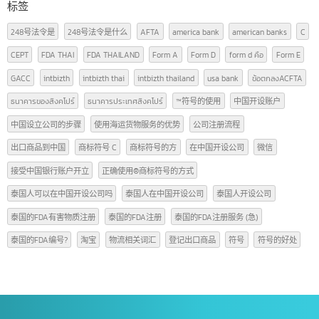
หมวดหมู่บทความ
广告牌照知识
(2)
文章
(29)
泰国FDA
(3)
货物进出口（泰国-中国）
(12)
标签
248号法令是
248号法令是什么
AFTA
america bank
american banks
CEPT
FDA THAI
FDA THAILAND
Form A
Form D
form d คือ
Form E
GACC
intbizth
intbizth thai
intbizth thailand
usa bank
ข้อตกลงACFTA
ธนาคารของสิงคโปร์
ธนาคารประเทศสิงคโปร์
™符号的使用
中国开设账户
中国设立公司的步骤
使用海运货物服务的优势
公司注册流程
出口商品到中国
商标符号 C
商标符号的方
在中国开设公司
微信