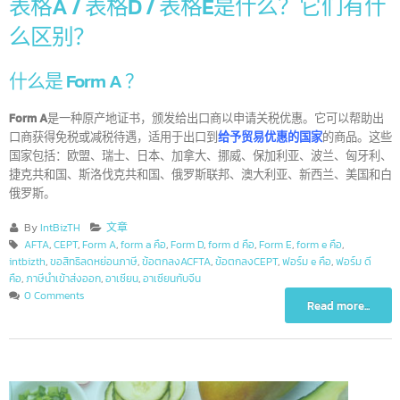
表格A / 表格D / 表格E是什么？它们有
么区别？
什么是 Form A ？
Form A
是一种原产地证书，颁发给出口商以申请关税优惠。它可以帮助
口商获得免税或减税待遇，适用于出口到
给予贸易优惠的国家
的商品。这
国家包括：欧盟、瑞士、日本、加拿大、挪威、保加利亚、波兰、匈牙利
捷克共和国、斯洛伐克共和国、俄罗斯联邦、澳大利亚、新西兰、美国和
俄罗斯。
By
IntBizTH
文章
AFTA
,
CEPT
,
Form A
,
form a คือ
,
Form D
,
form d คือ
,
Form E
,
form e คือ
,
intbizth
,
ขอสิทธิลดหย่อนภาษี
,
ข้อตกลงACFTA
,
ข้อตกลงCEPT
,
ฟอร์ม e คือ
,
ฟอร์ม ดี
คือ
,
ภาษีนำเข้าส่งออก
,
อาเซียน
,
อาเซียนกับจีน
0 Comments
Read more...