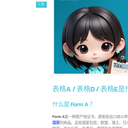
19
7 月
新加波 5 大领先银行和其
16
0
他 100 多家银行
7 月
7
新加坡是国际金融中心。政府的政策
和实践吸引了许多外国银行在新加坡开展业
外
务和设立分支机构。其战略位置和有利政策
以
使新加坡成为东南亚的银行业中心，拥有200
rea
多家银行。此外，新加坡还帮助银行轻松连
表格A / 表格D / 
接全球。高生活水平也为金融机构创造了一
个巨大的市场。
read more
什么是 Form A ？