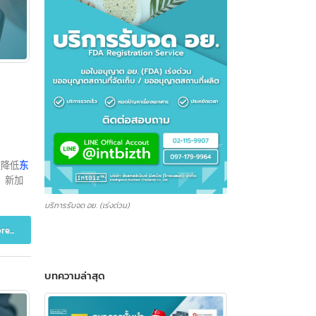
率，旨在降低
东
、菲律宾、新加
บริการรับจด อย. (เร่งด่วน)
Read more...
บทความล่าสุด