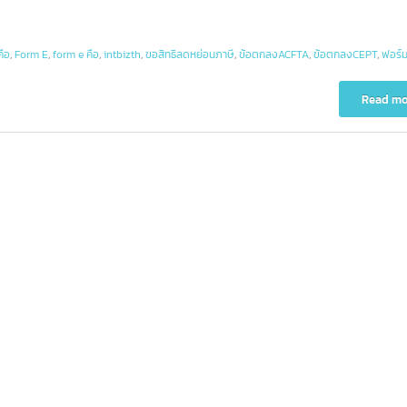
以申请关税优惠。它可以帮助出口商获得免税或减税待遇，适用于出口到
给
、日本、加拿大、挪威、保加利亚、波兰、匈牙利、捷克共和国、斯洛伐克
什么是Form D
对于”中国31个省市自治
斯。
23
8
区”而言,泰国热门出口商
Form D是一种原产
7 月
 月
品
m d คือ
,
Form E
,
form e คือ
,
intbizth
,
ขอสิทธิลดหย่อนภาษี
,
ข้อตกลงACFTA
,
ข้อตกลงCE
在共同有效优惠关税（
บจีน
下的关税减免。CEPT是一种
国政府为2024年设定各省经济增长目标不
率，旨在降低东盟自由贸易区（
于5%,这为泰国带来了有趣的贸易机遇。由
国之间进口商品的关税。东盟
2024年初中国在投资、消费和出口方面显
括10个国家
read more
出良好的复苏迹象,反映出经济的韧性和向
趋势。重要机遇在于进入各省多元化的生
方式、文化和消费行为市场。由于每个省
都有自身独特的特色,深入了解每个地区消
者的需求,将有助于泰国出口商更有效地调
营销策略,切合目标群体。 （更多…）
d more
什么是Form 
22