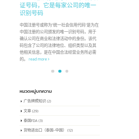
22
了解中国注册号也被称
04
为”统一社会信用代码”，
6 月
7 月
这就像是每家公司的身份
于"Co
证号码，它是每家公司的唯一
版权，
识别号码
创作性
艺术
中国注册号或称为"统一社会信用代码"是为在
中国注册的公司颁发的唯一识别号码，用于
确认公司在商业和法律活动中的身份。该代
码包含了公司的法律地位、组织类型以及其
他相关信息，是在中国合法经营业务所必需
的。
read more
หมวดหมู่บทความ