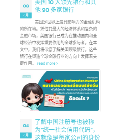
地证书，颁发给出
。它可以帮助出
用于出口到给
ead more
美国 10 大领先银行和其
08
他 90 多家银行
25
7 月
美国是世界上最具影响力的金融机构
6 月
的所在地。凭借其最大的经济体系和复杂的
金融市场，美国银行已成为在推动国内和全
在娱乐
球经济中发挥重要作用的全球参与者。在本
们应该
文中，我们将带您了解美国顶级银行，这些
使用这
 / 表格E是
银行在塑造全球金融行业的方向上发挥着关
时作
键作用。
read more
什么区别？
Form D /
时非常有用。它们
税，并有利于
国注册公司，
信息和最终批