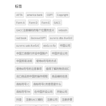
广告牌照知识
(2)
文章
(29)
泰国FDA
(3)
货物进出口（泰国-中国）
(12)
标签
AFTA
america bank
CEPT
Copyright
Form A
Form D
Form E
GACC
GACC注册编码的每个位置的含义
intbizth
red book
ข้อตกลงCEPT
ธนาคาร dbs สิงคโปร์
ธนาคาร uob สิงคโปร์
ฟอร์ม e คือ
中国公司
中国工商银行开设中国账户
中国开设公司
中国贸易法规
使用©符号的方式
使用©符号的注意事项
值得了解的物流词汇