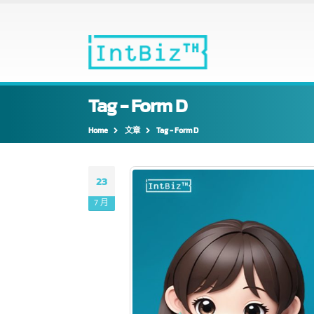
Tag - Form D
Home
文章
Tag -
Form D
23
7 月