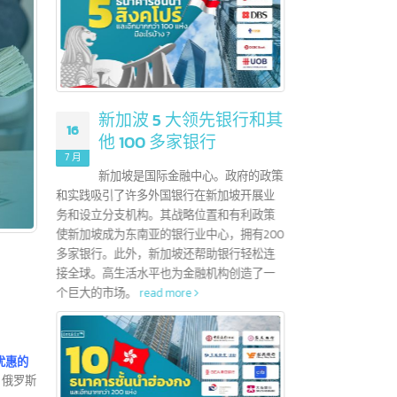
？
新加波 5 大领先银行和其
16
01
他 100 多家银行
地证书，用于申请
7 月
7 月
易区协议
新加坡是国际金融中心。政府的政策
这个协议是东盟
和实践吸引了许多外国银行在新加坡开展业
外，企
促进11个成员国
务和设立分支机构。其战略位置和有利政策
以便能
展。
read more
使新加坡成为东南亚的银行业中心，拥有200
read 
多家银行。此外，新加坡还帮助银行轻松连
接全球。高生活水平也为金融机构创造了一
个巨大的市场。
read more