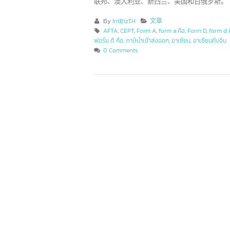
Form A
是一种原产地证书，颁发给出口商
国家
的商品。这些国家包括：欧盟、瑞士
联邦、澳大利亚、新西兰、美国和白俄罗
2
By
IntBizTH
文章
6
AFTA
,
CEPT
,
Form A
,
form a คือ
,
Form D
,
for
香港 10 大领先银行和其
ฟอร์ม ดี คือ
,
ภาษีนำเข้าส่งออก
,
อาเซียน
,
อาเซียนกั
12
他 200 多家银行
中
0 Comments
7 月
低
这些信息对许多企业家或品牌所有者
于
可能还不太了解，或者是正在寻找有关香港
示
银行业务信息的人士。在投资之前了解各家
好
银行的基本情况是不容忽视的。目前，香港
活
的商业市场仍然保持稳定，并且机会众多，
份
这也是它成为一个非常有吸引力的投资目的
费
地的原因之一。
read more
整
rea