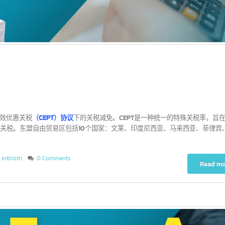
同有效优惠关税
（CEPT）协议
下的关税减免。CEPT是一种统一的特殊关税
品的关税。东盟自由贸易区包括10个国家：文莱、印度尼西亚、马来西亚
rm D
,
intbizth
0 Comments