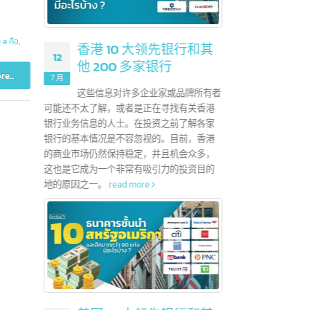
予贸易优惠的
共和国、俄罗斯
？
28
地证书，用于申请
6 月
PT
,
ฟอร์ม e คือ
,
CEPT）协议
香港 10 大领先银行和其
12
统一的特殊关税
他 200 多家银行
中国政
AFTA）成员
Read more...
7 月
低于5
自由贸易区包
这些信息对许多企业家或品牌所有者
于20
可能还不太了解，或者是正在寻找有关香港
示出良
银行业务信息的人士。在投资之前了解各家
好趋势
银行的基本情况是不容忽视的。目前，香港
活方式
的商业市场仍然保持稳定，并且机会众多，
份都有
这也是它成为一个非常有吸引力的投资目的
费者的
地的原因之一。
read more
整营销
read 
A？