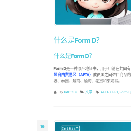
什么是Form D？
什么是Form D？
Form D
是一种原产地证书，用于申请在共
盟自由贸易区（AFTA
）
成员国之间进口商
坡、泰国、越南、缅甸、老挝和柬埔寨。
By
IntBizTH
文章
AFTA
,
CEPT
,
Fo