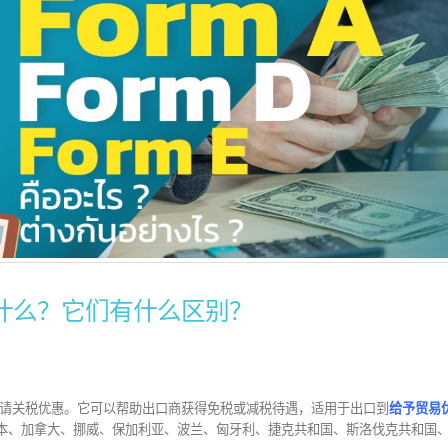
在中国注册公司如何规划
什么是Form E
1
24
税收？缴纳哪些税款？
Form E是一种原产
 月
7 月
在中国-东盟自由贸
在中国注册公司，除了准备业务运营
（ACFTA）下的关税减免。
，企业家还需要初步了解相关税收状况，
与中国之间的贸易协定，旨在
便能够合理管理收入并进行税务规划。
之间的经济、贸易和投资发
d more
表格E是什么？它们有什么区别？