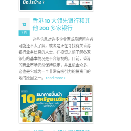
？
28
地证书，用于申请
6 月
CEPT）协议
香港 10 大领先银行和其
12
统一的特殊关税
他 200 多家银行
中国政
AFTA）成员
7 月
低于5
自由贸易区包
这些信息对许多企业家或品牌所有者
于20
可能还不太了解，或者是正在寻找有关香港
示出良
银行业务信息的人士。在投资之前了解各家
好趋势
银行的基本情况是不容忽视的。目前，香港
活方式
的商业市场仍然保持稳定，并且机会众多，
份都有
这也是它成为一个非常有吸引力的投资目的
费者的
地的原因之一。
read more
整营销
read 
A？