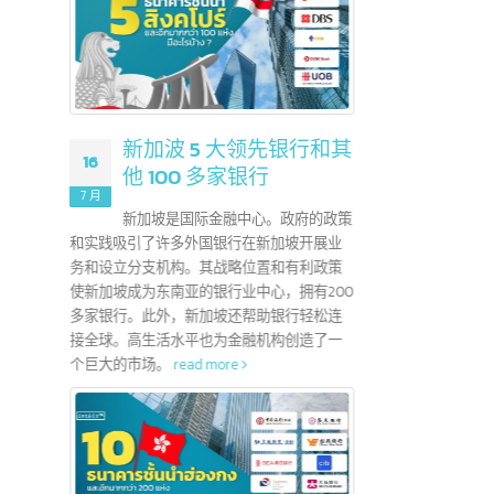
？
新加波 5 大领先银行和其
16
01
他 100 多家银行
地证书，用于申请
7 月
7 月
易区协议
新加坡是国际金融中心。政府的政策
这个协议是东盟
和实践吸引了许多外国银行在新加坡开展业
外，企
促进11个成员国
务和设立分支机构。其战略位置和有利政策
以便能
展。
read more
使新加坡成为东南亚的银行业中心，拥有200
read 
多家银行。此外，新加坡还帮助银行轻松连
接全球。高生活水平也为金融机构创造了一
个巨大的市场。
read more