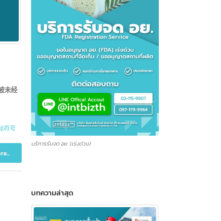
，防止其被未经
号TM
,
商标符号
บริการรับจด อย. (เร่งด่วน)
Read more...
บทความล่าสุด