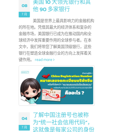
地证书，颁发给出
。它可以帮助出
用于出口到给
ead more
美国 10 大领先银行和其
08
他 90 多家银行
25
7 月
美国是世界上最具影响力的金融机构
6 月
的所在地。凭借其最大的经济体系和复杂的
金融市场，美国银行已成为在推动国内和全
在娱乐
球经济中发挥重要作用的全球参与者。在本
们应该
文中，我们将带您了解美国顶级银行，这些
使用这
 / 表格E是
银行在塑造全球金融行业的方向上发挥着关
时作
键作用。
read more
什么区别？
Form D /
时非常有用。它们
税，并有利于
国注册公司，
信息和最终批