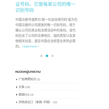
22
了解中国注册号也被称
04
为”统一社会信用代码”，
6 月
7 月
这就像是每家公司的身份
于"Co
证号码，它是每家公司的唯一
版权，
识别号码
创作性
艺术
中国注册号或称为"统一社会信用代码"是为在
中国注册的公司颁发的唯一识别号码，用于
确认公司在商业和法律活动中的身份。该代
码包含了公司的法律地位、组织类型以及其
他相关信息，是在中国合法经营业务所必需
的。
read more
หมวดหมู่บทความ