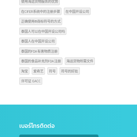
™符号的使用
中国开户
中国开设账户
中国开设银行账户
中国税务筹划
中国设立公司的步骤
使用TM符号的方式
使用®商标符号的方式
使用海运货物服务的优势
在CIFER系统中的注册步骤
在中国开设公司
正确使用®商标符号的方式
泰国人可以在中国开设公司吗
泰国人在中国开设公司
泰国的FDA有害物质注册
泰国的食品补充剂FDA注册
海运货物所需文件
淘宝
爱奇艺
符号
符号的好处
许可证 GACC