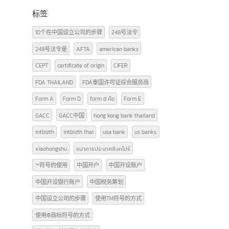
广告牌照知识
(2)
文章
(29)
泰国FDA
(3)
货物进出口（泰国-中国）
(12)
标签
10个在中国设立公司的步骤
248号法令
248号法令是
AFTA
american banks
CEPT
certificate of origin
CIFER
FDA THAILAND
FDA泰国许可证综合服务商
Form A
Form D
form d คือ
Form E
GACC
GACC中国
hong kong bank thailand
intbizth
intbizth thai
usa bank
us banks
xiaohongshu
ธนาคารประเทศสิงคโปร์