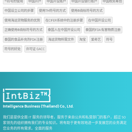
10个在中国设立公司的步骤
248号法令
248号法令是
248号法令是什么
AFTA
american banks
CEPT
certificate of origin
CIFER
FDA THAILAN
FDA泰国许可证综合服务商
Form A
Form D
form d คือ
Form E
GACC
GACC中国
hong kong bank thailand
intbizth
intbizth thai
intbizth thailand
us banks
xiaohongshu
ธนาคารประเทศสิงคโปร์
™符号的使用
中国开户
中国开设账户
中国开设银行账户
中国税务筹划
中国设立公司的步骤
使用TM符号的方式
使用®商标符号的方式
使用海运货物服务的优势
在CIFER系统中的注册步骤
在中国开设公司
正确使用®商标符号的方式
泰国人在中国开设公司
泰国的FDA有害物质注册
泰国的食品补充剂FDA注册
海运货物所需文件
淘宝
爱奇艺
符号
符号的好处
许可证 GACC