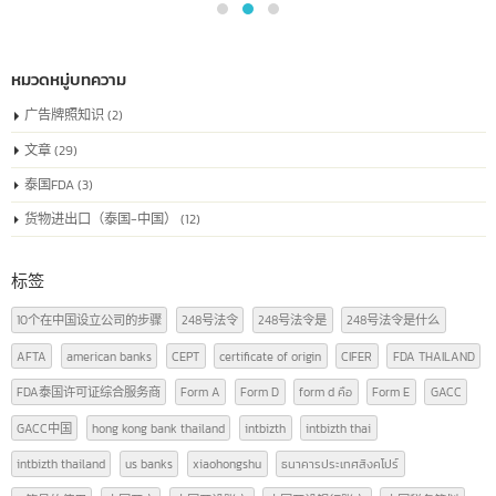
的唯一识别号码
7 月
中国注册号或称为"统一社会信用代码"是为在中国注册的公司颁发的唯一
别号码，用于确认公司在商业和法律活动中的身份。该代码包含了公司的
律地位、组织类型以及其他相关信息，是在中国合法经营业务所必需的。
read more
หมวดหมู่บทความ
广告牌照知识
(2)
文章
(29)
泰国FDA
(3)
货物进出口（泰国-中国）
(12)
标签