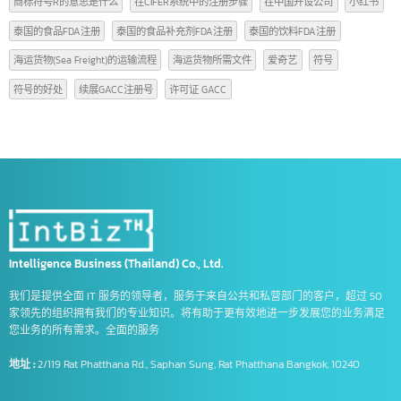
FDA泰国一站式全程办里
FDA泰国许可证综合服务商
Form A
form a คือ
Form D
Form E
GACC
GACC中国
GACC 是
intbizth
Sea Freight
Trademark
us banks
xiaohongshu
เปิดบัญชี uob สิงคโปร์
中国五大热门
中国开设银行账户
中国税
中国税务筹划
中国领先银行
使用TM符号的好处
使用TM符号的方式
使用®商标符号的方式
商标符号R
商标符号R的意思是什么
在CIFER系统中的注册步骤
在中国开设公司
小红书
泰国的食品FDA注册
泰国的食品补充剂FDA注册
泰国的饮料FDA注册
海运货物(Sea Freight)的运输流程
海运货物所需文件
爱奇艺
符号
符号的好处
续展GACC注册号
许可证 GACC