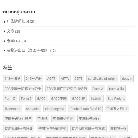
中国注册号或称为"统一社会信用代码"是为在中国注册的公司颁发的唯一
别号码，用于确认公司在商业和法律活动中的身份。该代码包含了公司的
律地位、组织类型以及其他相关信息，是在中国合法经营业务所必需的。
read more
หมวดหมู่บทความ
广告牌照知识
(2)
文章
(29)
泰国FDA
(3)
货物进出口（泰国-中国）
(12)
标签
248号法令
248号注册
ACFT
AFTA
CEPT
certificate of origin
douyi