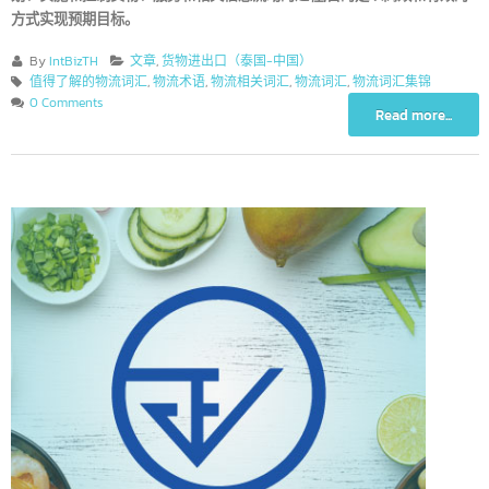
划、实施和控制货物、服务和相关信息流动的过程,目的是以高效和有效
方式实现预期目标。
By
IntBizTH
文章
,
货物进出口（泰国-中国）
值得了解的物流词汇
,
物流术语
,
物流相关词汇
,
物流词汇
,
物流词汇集锦
0 Comments
Read more...