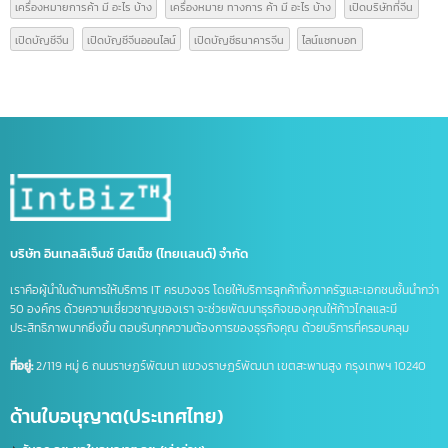
การดำเนินธุรกิจอย่างถูกต้องตามกฎหมายในประเทศจีน
read more
หมวดหมู่บทความ
ความรู้เรื่อง อย.
(9)
ความรู้ใบอนุญาตโฆษณา
(3)
นำเข้า-ส่งออกสินค้า(ไทย-จีน)
(14)
บทความ
(42)
ป้ายกำกับ
Form E
GACC
GACC จีน
icbc เปิดบัญชีจีน
line bot
line chat bot
National Medical Products Administration
NMPA
การส่งออกสินค้าไปจีน
การเปิดบริษัทที่จีน
ขอสิทธิลดหย่อนภาษี
ขึ้นทะเบียน gacc
คนไทยเปิดบริษัทจีน