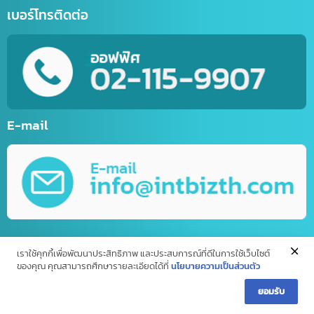
ด้านใบอนุญาต(จีน)
จดทะเบียนบริษัทที่จีน คนไทยถือหุ้น 100%
บริการรับจด อย. จีน (NMPA)
บริการขอนุญาตฉลากจีน / ขอฉลาก CIQ
บริการรับขึ้นทะเบียน GACC
จดเครื่องหมายการค้าจีน (Trademark จีน)
ด้านการนำเข้า-ส่งออก
บริการนำเข้า – ส่งออก(Import-Export)
บริการชิปปิ้ง (Shipping) ไทย-จีน
บริการส่งออกอาหารทะเลแช่แข็ง (ไทยไปจีน)
บริการขนส่งทางเครื่องบิน (เส้นทางจีน-ไทย)
ด้าน IT / การตลาดออนไลน์