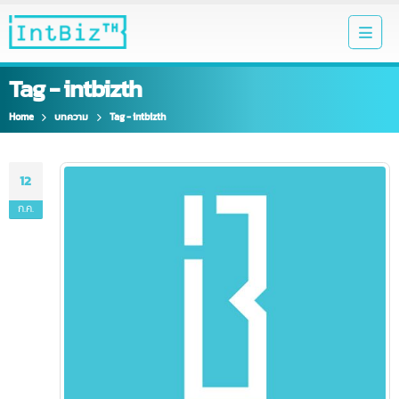
Tag - intbizth
Home
บทความ
Tag -
intbizth
12
ก.ค.