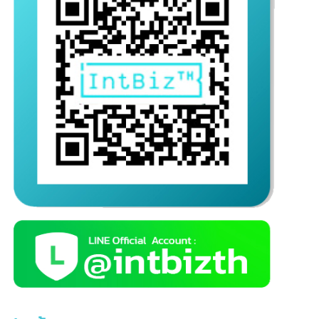
ติดต่อเรา
บริษัท อินเทลลิเจ็นซ์ บีสเน็ซ (ไทยเเลนด์) จำกัด
สายด่วน(10 คู่สาย)
เปิดให้บริการ จันทร์-ศุกร์ (09.00 – 18.00 น.)
(ติดต่อสอบถามนอกเวลาทำการ ทางไลน์ :
@intbizth
)