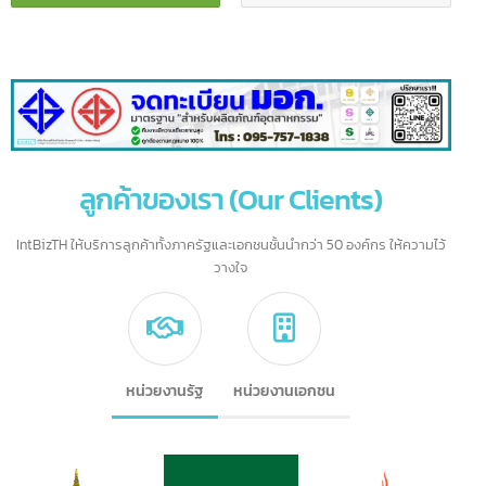
แอดไลน์ :
เบอร์มือถือ :
intBizTH ชิปปิ้งจีน
095-757-1838
ลูกค้าของเรา (Our Clients)
IntBizTH ให้บริการลูกค้าทั้งภาครัฐและเอกชนชั้นนำกว่า 50 องค์กร ให้ความไว้
วางใจ