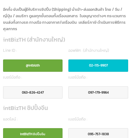
intBizTH เราคือ ผู้นำเข้าและจำหน่ายอุปกรณ์เครื่องมือการแพทย์ พร้อมรับจด
อย. ครบวงจร รวมถึงเป็นผู้นำด้านการบริการ IT โดยให้บริการลูกค้าทั้งภาครัฐ
และเอกชนชั้นนำกว่า 50 องค์กร
อีกทั้ง ยังเป็นผู้ให้บริการชิปปิ้ง (Shipping) นำเข้า-ส่งออกสินค้า ไทย / จีน /
ญี่ปุ่น / อเมริกา ดูแลทุกขั้นตอนทั้งเรื่องเอกสาร ใบอนุญาตต่างๆ กระบวนการ
ขนส่งทั้งทางรถ ทางเรือ ทางอากาศ/เครื่องบิน เคลียร์ภาษี ดำเนินการพิธีการ
ศุลกากร
intBizTH (สำนักงานใหญ่)
Line ID :
ออฟฟิศ : (สำนักงานใหญ่)
@intbizth
02-115-9907
เบอร์มือถือ :
เบอร์มือถือ :
063-826-4247
097-179-9964
intBizTH ชิปปิ้งจีน