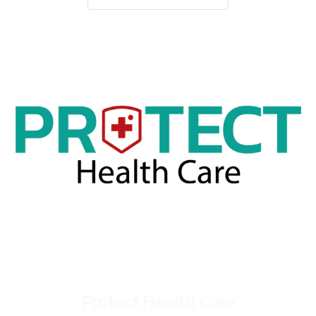
(FDA) เร่งด่วน
“เพราะทุกเวลามีค่า”
จด อย. ใช้เวลาไม่ถึงเดือน เร็วสุดภายในหนึ่งสัปดาห์ ท่านจะได้ใบอนุญาต พร้อมเริ่
ธุรกิจได้ทันทีทำข้อมูลต่างๆ เพื่อให้ขั้นตอนการขออนุญาต เป็นไปอย่างรวดเร็ว ไม่ต
เสียเวลา
รายละเอียดเพิ่มเติม...