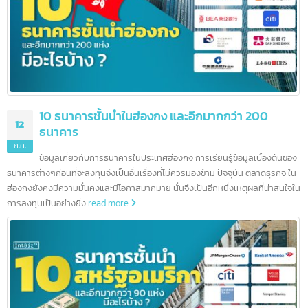
5 ธนาคารชั้นนำในสิงคโปร์ และอีกมากกว่า 100
16
ธนาคาร
ก.ค.
สิงคโปร์เป็นศูนย์กลางทางการเงินระหว่างประเทศ จากนโยบายและแนว
ปฏิบัติของรัฐบาลส่งผลให้ธนาคารต่างชาติจำนวนมากเริ่มดำเนินธุรกิจและเปิดสา
ในสิงคโปร์ ยุทธศาสตร์ที่ตั้งและนโยบายที่น่าดึงดูดทำให้สิงคโปร์กลายเป็นศูนย์กล
การธนาคารในเอเชียตะวันออกเฉียงใต้ โดยมีธนาคารตั้งกว่า 200 แห่ง นอกจากนี้
สิงคโปร์ยังช่วยให้ธนาคารเชื่อมต่อกับโลกได้อย่างง่ายดาย มาตรฐานการครองชีพที