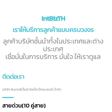
ขอใบอนุญาต มอก.
มอก. (Thai Industrial Satandard) เป็นคำย่อมาจาก “มาตรฐานผลิตภัณฑ์
อุตสาหกรรม”
ขั้นตอนการขอ มอก. จำเป็นต้องได้รับการตรวจสอบเอกสารหลักฐานด้านมาตรฐ
ต่างๆ มากมาย
ที่จำเป็นต้องมีความเข้าใจอย่างแท้จริงในการดำเนินการ ทางเรามีบริการให้คำปรึ
และจัดทำข้อมูลต่างๆ
เพื่อให้ขั้นตอนการขออนุญาต มอก. เป็นไปอย่างรวดเร็ว ไม่ต้องเสียเวลา
ขอใบอนุญาต มอก.
ชมผลงานทั้งหมดของเรา
ผลงานของเราทั้งหมด