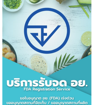
ฝากข้อความ
( รับข้อเสนอพิเศษ เจ้าหน้าที่จะติดต่อกลับลูกค้าโดยเร็วที่สุด )
ชื่อ
สกุล
By
IntBizTH
E-mail
intbizth
,
Online Marketing
,
นำเข้าเครื่องมือแพทย์
,
บริการรับจด อย.
,
บริษัทรับนำเข้า
สินค้า
,
บริษัทไอที
,
บริษัทไอทีครบวงจร
,
รับจด อย.
,
รับจด อย. เร่งด่วน
,
รับพัฒนาเว็บไซต์
,
รับพัฒนาแอปพลิเคชั่น
,
อิ๊นบิส
,
เว็บไซต์ E-commerce
บน
ปิดความเห็น
Read more...
หน้า
เบอร์ติดต่อ
หลัก
Line ID(ถ้ามี) :