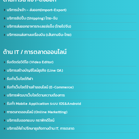
บริษัท อินเทลลิเจ็นซ์ บีสเน็ซ (ไทยเเลนด์) จำกัด
เราคือผู้นำในด้านการให้บริการ IT ครบวงจร โดยให้บริการลูกค้าทั้งภาครัฐและเอกชนชั้นนำก
50 องค์กร ด้วยความเชี่ยวชาญของเรา จะช่วยพัฒนาธุรกิจของคุณให้ก้าวไกลและมี
ประสิทธิภาพมากยิ่งขึ้น ตอบรับทุกความต้องการของธุรกิจคุณ ด้วยบริการที่ครอบคลุม
ที่อยู่:
2/119 หมู่ 6 ถนนราษฏร์พัฒนา แขวงราษฏร์พัฒนา เขตสะพานสูง กรุงเทพฯ 10240
ด้านใบอนุญาต(ประเทศไทย)
รับจด อย. ขอใบอนุญาต อย. (เร่งด่วน)
ขอใบอนุญาตโฆษณา ฆอ. ฆพ. ฆท.
บริการขอใบอนุญาต มอก.
บริการรับจดทะเบียนบริษัท(ไทย)
รับทำวีซ่า(Visa) / ใบอนุญาตทำงาน(Work Permit)
ด้านใบอนุญาต(อเมริกา)
รับจด​ อย.​ อเมริกา US. FDA​ (เร่งด่วน)