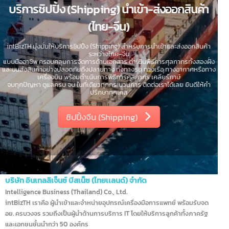
บริการชิปปิ้ง (Shipping) นำเข้า-ส่งออกสินค้า
(ไทย-จีน)
intBizTH มุ่งมั่นให้บริการชิปปิ้ง (Shipping) สำหรับการนำเข้าและส่งออกสินค้า
ระหว่างไทย-จีน
แบบมืออาชีพ ครอบคลุมการจัดการด้านเอกสาร ดำเนินพิธีการศุลกากรทั้งสองฝั่ง
และขนส่งสินค้าอย่างปลอดภัยถึงปลายทาง ทั้งทางรถ ทางเรือ ทางอากาศหรือทาง
เครื่องบิน พร้อมดำเนินการพิธีการศุลกากร เคลียร์ภาษี
จบทุกปัญหา ดูแลครบ จบ ในที่เดียวทุกกระบวนการ ติดต่อเราได้เลย ยินดีให้คำ
ปรึกษาทุกเคส
ชิปปิ้งจีน (Shipping)
บริษัท อินเทลลิเจ็นซ์ บีสเน็ซ (ไทยเเลนด์) จำกัด
Intelligence Business (Thailand) Co., Ltd.