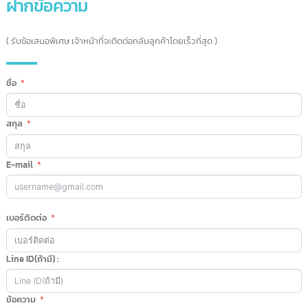
02-115-9907
097-179-9964
063-826-4247
แชทคุยกับเรา
( ตอบเร็วสุด – สอบถามได้ตลอด 24 ชม. )