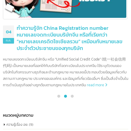
10 ธนาคารชั้นนำสหรัฐอเมริกา และอีกมากกว่า 90
08
แห่ง
ก.ค.
สหรัฐอเมริกาเป็นบ้านของสถาบันการเงินที่ทรงอิทธิพลที่สุดในโลก ด้วย
ระบบเศรษฐกิจที่ใหญ่ที่สุดและตลาดการเงินที่ซับซ้อน ธนาคารอเมริกาได้กลายเป็นผ
เล่นระดับโลกที่มีบทบาทสำคัญในการขับเคลื่อนเศรษฐกิจทั้งในประเทศและทั่วโลก 
บทความนี้ เราจะพาคุณไปรู้จักกับธนาคารชั้นนำของอเมริกา ซึ่งมีบทบาทสำคัญใน
การกำหนดทิศทางของอุตสาหกรรมการเงินโลก
read more