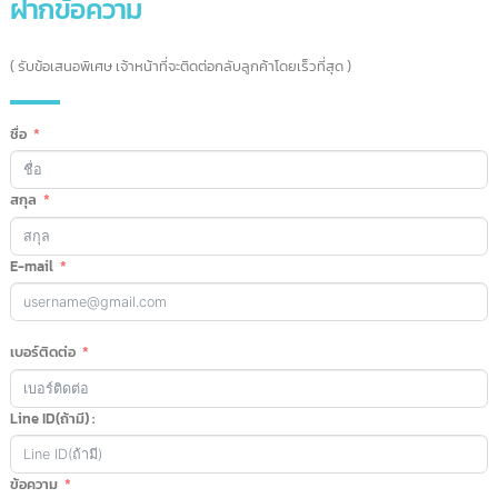
02-115-9907
097-179-9964
063-826-4247
แชทคุยกับเรา
( ตอบเร็วสุด – สอบถามได้ตลอด 24 ชม. )