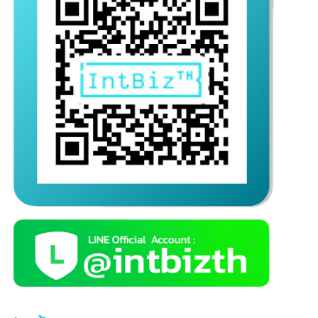
ติดต่อเรา
บริษัท อินเทลลิเจ็นซ์ บีสเน็ซ (ไทยเเลนด์) จำกัด
สายด่วน(10 คู่สาย)
เปิดให้บริการ จันทร์-ศุกร์ (09.00 – 18.00 น.)
(ติดต่อสอบถามนอกเวลาทำการ ทางไลน์ :
@intbizth
)