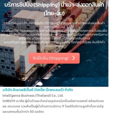
บริการชิปปิ้ง (Shipping) นำเข้า-ส่งออกสินค้า
(ไทย-จีน)
intBizTH มุ่งมั่นให้บริการชิปปิ้ง (Shipping) สำหรับการนำเข้าและส่งออกสินค้า
ระหว่างไทย-จีน
แบบมืออาชีพ ครอบคลุมการจัดการด้านเอกสาร ดำเนินพิธีการศุลกากรทั้งสองฝั่ง
และขนส่งสินค้าอย่างปลอดภัยถึงปลายทาง ทั้งทางรถ ทางเรือ ทางอากาศหรือทาง
เครื่องบิน พร้อมดำเนินการพิธีการศุลกากร เคลียร์ภาษี
จบทุกปัญหา ดูแลครบ จบ ในที่เดียวทุกกระบวนการ ติดต่อเราได้เลย ยินดีให้คำ
ปรึกษาทุกเคส
ชิปปิ้งจีน (Shipping)
บริษัท อินเทลลิเจ็นซ์ บีสเน็ซ (ไทยเเลนด์) จำกัด
Intelligence Business (Thailand) Co., Ltd.