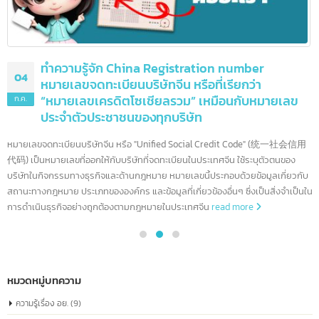
10 ธนาคารชั้นนำสหรัฐอเมริกา และอีกมากกว่า 90
08
แห่ง
ก.ค.
สหรัฐอเมริกาเป็นบ้านของสถาบันการเงินที่ทรงอิทธิพลที่สุดในโลก ด้วย
ระบบเศรษฐกิจที่ใหญ่ที่สุดและตลาดการเงินที่ซับซ้อน ธนาคารอเมริกาได้กลายเป็นผ
เล่นระดับโลกที่มีบทบาทสำคัญในการขับเคลื่อนเศรษฐกิจทั้งในประเทศและทั่วโลก 
บทความนี้ เราจะพาคุณไปรู้จักกับธนาคารชั้นนำของอเมริกา ซึ่งมีบทบาทสำคัญใน
การกำหนดทิศทางของอุตสาหกรรมการเงินโลก
read more