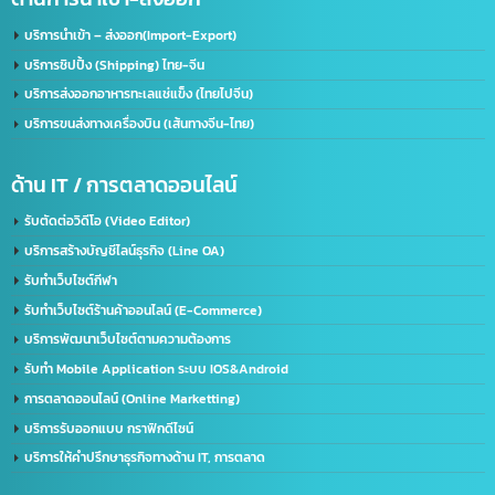
บริษัท อินเทลลิเจ็นซ์ บีสเน็ซ (ไทยเเลนด์) จำกัด
เราคือผู้นำในด้านการให้บริการ IT ครบวงจร โดยให้บริการลูกค้าทั้งภาครัฐและเอกชนชั้นนำก
50 องค์กร ด้วยความเชี่ยวชาญของเรา จะช่วยพัฒนาธุรกิจของคุณให้ก้าวไกลและมี
ประสิทธิภาพมากยิ่งขึ้น ตอบรับทุกความต้องการของธุรกิจคุณ ด้วยบริการที่ครอบคลุม
ที่อยู่:
2/119 หมู่ 6 ถนนราษฏร์พัฒนา แขวงราษฏร์พัฒนา เขตสะพานสูง กรุงเทพฯ 10240
ด้านใบอนุญาต(ประเทศไทย)
รับจด อย. ขอใบอนุญาต อย. (เร่งด่วน)
ขอใบอนุญาตโฆษณา ฆอ. ฆพ. ฆท.
บริการขอใบอนุญาต มอก.
บริการรับจดทะเบียนบริษัท(ไทย)
รับทำวีซ่า(Visa) / ใบอนุญาตทำงาน(Work Permit)
ด้านใบอนุญาต(อเมริกา)
รับจด​ อย.​ อเมริกา US. FDA​ (เร่งด่วน)