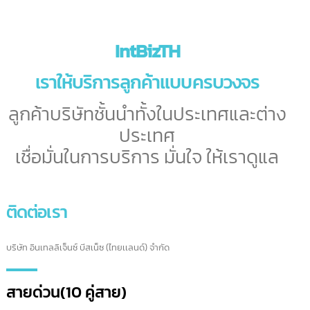
ขอใบอนุญาต มอก.
มอก. (Thai Industrial Satandard) เป็นคำย่อมาจาก “มาตรฐานผลิตภัณฑ์
อุตสาหกรรม”
ขั้นตอนการขอ มอก. จำเป็นต้องได้รับการตรวจสอบเอกสารหลักฐานด้านมาตรฐ
ต่างๆ มากมาย
ที่จำเป็นต้องมีความเข้าใจอย่างแท้จริงในการดำเนินการ ทางเรามีบริการให้คำปรึ
และจัดทำข้อมูลต่างๆ
เพื่อให้ขั้นตอนการขออนุญาต มอก. เป็นไปอย่างรวดเร็ว ไม่ต้องเสียเวลา
ขอใบอนุญาต มอก.
ชมผลงานทั้งหมดของเรา
ผลงานของเราทั้งหมด