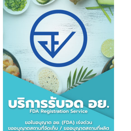
ฝากข้อความ
( รับข้อเสนอพิเศษ เจ้าหน้าที่จะติดต่อกลับลูกค้าโดยเร็วที่สุด )
ชื่อ
สกุล
By
IntBizTH
E-mail
intbizth
,
Online Marketing
,
นำเข้าเครื่องมือแพทย์
,
บริการรับจด อย.
,
บริษัทรับนำเข้า
สินค้า
,
บริษัทไอที
,
บริษัทไอทีครบวงจร
,
รับจด อย.
,
รับจด อย. เร่งด่วน
,
รับพัฒนาเว็บไซต์
,
รับพัฒนาแอปพลิเคชั่น
,
อิ๊นบิส
,
เว็บไซต์ E-commerce
บน
ปิดความเห็น
Read more...
หน้า
เบอร์ติดต่อ
หลัก
Line ID(ถ้ามี) :