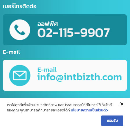
ด้านใบอนุญาต(จีน)
จดทะเบียนบริษัทที่จีน คนไทยถือหุ้น 100%
บริการรับจด อย. จีน (NMPA)
บริการขอนุญาตฉลากจีน / ขอฉลาก CIQ
บริการรับขึ้นทะเบียน GACC
จดเครื่องหมายการค้าจีน (Trademark จีน)
ด้านการนำเข้า-ส่งออก
บริการนำเข้า – ส่งออก(Import-Export)
บริการชิปปิ้ง (Shipping) ไทย-จีน
บริการส่งออกอาหารทะเลแช่แข็ง (ไทยไปจีน)
บริการขนส่งทางเครื่องบิน (เส้นทางจีน-ไทย)
ด้าน IT / การตลาดออนไลน์