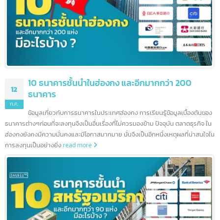
5 ธนาคารชั้นนำในสิงคโปร์ และอีกมากกว่า 100
16
ธนาคาร
ก.ค.
สิงคโปร์เป็นศูนย์กลางทางการเงินระหว่างประเทศ จากนโยบายและแนว
ปฏิบัติของรัฐบาลส่งผลให้ธนาคารต่างชาติจำนวนมากเริ่มดำเนินธุรกิจและเปิดสา
ในสิงคโปร์ ยุทธศาสตร์ที่ตั้งและนโยบายที่น่าดึงดูดทำให้สิงคโปร์กลายเป็นศูนย์กล
การธนาคารในเอเชียตะวันออกเฉียงใต้ โดยมีธนาคารตั้งกว่า 200 แห่ง นอกจากนี้
สิงคโปร์ยังช่วยให้ธนาคารเชื่อมต่อกับโลกได้อย่างง่ายดาย มาตรฐานการครองชีพที