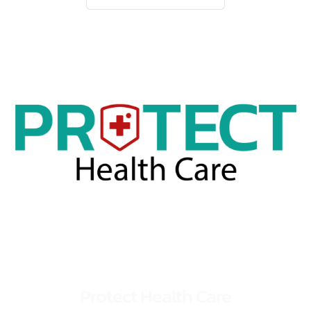
(FDA) เร่งด่วน
“เพราะทุกเวลามีค่า”
จด อย. ใช้เวลาไม่ถึงเดือน เร็วสุดภายในหนึ่งสัปดาห์ ท่านจะได้ใบอนุญาต พร้อมเริ่
ธุรกิจได้ทันทีทำข้อมูลต่างๆ เพื่อให้ขั้นตอนการขออนุญาต เป็นไปอย่างรวดเร็ว ไม่ต
เสียเวลา
รายละเอียดเพิ่มเติม...