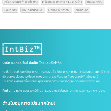
การดำเนินธุรกิจอย่างถูกต้องตามกฎหมายในประเทศจีน
read more
หมวดหมู่บทความ
ความรู้เรื่อง อย.
(9)
ความรู้ใบอนุญาตโฆษณา
(3)
นำเข้า-ส่งออกสินค้า(ไทย-จีน)
(14)
บทความ
(42)
ป้ายกำกับ
Form E
GACC
GACC จีน
icbc เปิดบัญชีจีน
line bot
line chat bot
National Medical Products Administration
NMPA
การส่งออกสินค้าไปจีน
การเปิดบริษัทที่จีน
ขอสิทธิลดหย่อนภาษี
ขึ้นทะเบียน gacc
คนไทยเปิดบริษัทจีน