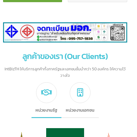
แอดไลน์ :
เบอร์มือถือ :
intBizTH ชิปปิ้งจีน
095-757-1838
ลูกค้าของเรา (Our Clients)
IntBizTH ให้บริการลูกค้าทั้งภาครัฐและเอกชนชั้นนำกว่า 50 องค์กร ให้ความไว้
วางใจ