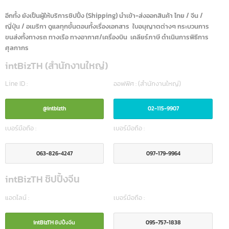
intBizTH เราคือ ผู้นำเข้าและจำหน่ายอุปกรณ์เครื่องมือการแพทย์ พร้อมรับจด
อย. ครบวงจร รวมถึงเป็นผู้นำด้านการบริการ IT โดยให้บริการลูกค้าทั้งภาครัฐ
และเอกชนชั้นนำกว่า 50 องค์กร
อีกทั้ง ยังเป็นผู้ให้บริการชิปปิ้ง (Shipping) นำเข้า-ส่งออกสินค้า ไทย / จีน /
ญี่ปุ่น / อเมริกา ดูแลทุกขั้นตอนทั้งเรื่องเอกสาร ใบอนุญาตต่างๆ กระบวนการ
ขนส่งทั้งทางรถ ทางเรือ ทางอากาศ/เครื่องบิน เคลียร์ภาษี ดำเนินการพิธีการ
ศุลกากร
intBizTH (สำนักงานใหญ่)
Line ID :
ออฟฟิศ : (สำนักงานใหญ่)
@intbizth
02-115-9907
เบอร์มือถือ :
เบอร์มือถือ :
063-826-4247
097-179-9964
intBizTH ชิปปิ้งจีน