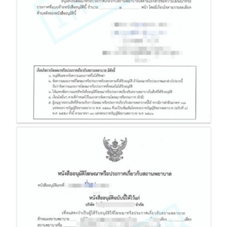
โฆษณาคลินิก หรือ โฆษณาสถานพยาบาล
หนังสืออนุมัติโฆษณาหรือประกาศเกี่ยวกับสถานพยาบาล