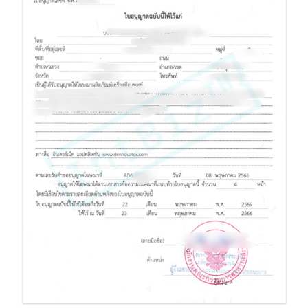
ฆพ. ใบอนุญาตโฆษณาเครื่องมือแพทย์
ฆพ. คือ ใบอนุญาตโฆษณาเครื่องมือแพทย์ เมื่อพูดถึงการทำการตลาดเครื่องมือ
แพทย์หรืออุปกรณ์ทางการแพทย์นั้น
มีสิ่งหนึ่งที่ผู้ประกอบการจำเป็นต้องมีอย่างขาดไม่ได้ นั่นคือ ฆพ. หรือใบอนุญาต
โฆษณาเครื่องมือแพทย์
ออกโดยสำนักงานคณะกรรมการอาหารและยา หรือ อย.