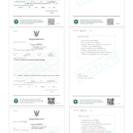
เมื่อต้องการทำการตลาดและโฆษณาผลิตภัณฑ์อาหาร ใบอนุญาต ฆอ. ออกโดย
สำนักงานคณะกรรมการอาหารและยา (อย.)
เพื่อควบคุมให้การโฆษณาเป็นไปตามกฎหมายและไม่ทำให้ผู้บริโภคเข้าใจผิด