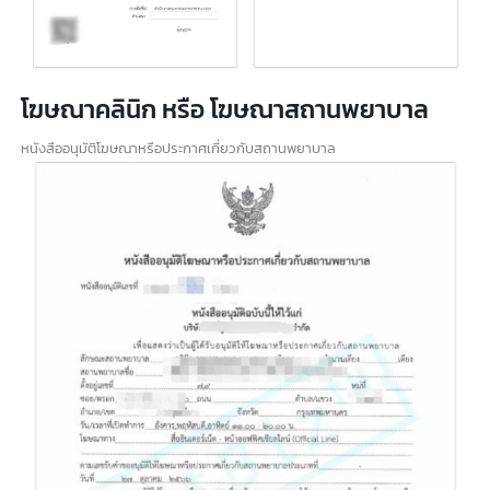
ฆท. หรือใบอนุญาตโฆษณายาทางสื่อทั่วไป
ฆท. หรือใบอนุญาตโฆษณายาทางสื่อทั่วไป เป็นเอกสารสำคัญที่ผู้ประกอบการ
จำเป็นต้องมี
เมื่อต้องการทำการตลาดและการโฆษณายาหรือผลิตภัณฑ์เสริมอาหาร
ใบอนุญาต ฆท.ออกโดยสำนักงานคณะกรรมการอาหารและยา (อย.)