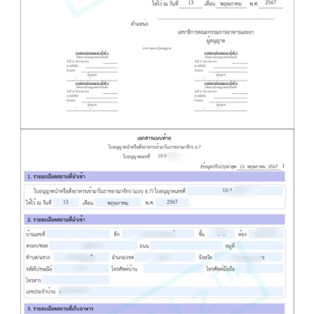
อ.7 ใบอนุญาตนำหรือสั่งอาหารเข้ามาในราช
อาณาจักร