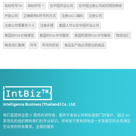
AFTA
CEPT
Copyright
Form A
Form D
Form E
GACC
GACC注册号有效期
GACC注册编码的每个位置的含义
intbizth
red book
tiktok
ธนาคาร dbs สิงคโปร์
ธนาคาร ocbc สิงคโปร์
ธนาคาร uob สิงคโปร์
ฟอร์ม e คือ
ฟอร์ม ดี คือ
中国公司
中国工商银行开设中国账户
中国开设公司
中国贸易法规
使用©符号的方式
值得了解的物流词汇
出口商品到中国的操作规程
商品编码信息
商标符号C的意思是什么
商标符号TM
商标符号 ™
在中国开设公司
在中国注册公司如何规划税收
开始公司
正确使用©符号的方式
注册GACC编码
注册公司
注册公司需要多少人
注册步骤
泰国人可以在中国开设公司
泰国的FDA价格便宜
泰国的FDA许可服务
泰国的提供FDA许可服务
物流词
物流词汇集锦
符号
符号的好处
食品生产商必须登记的商品