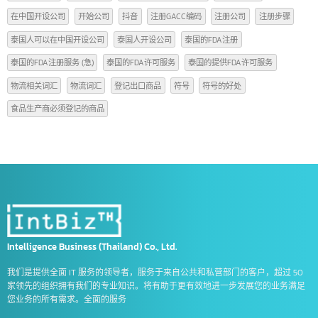
AFTA
america bank
CEPT
Copyright
Form A
Form D
Form E
GACC
GACC注册编码的每个位置的含义
intbizth
red book
ข้อตกลงCEPT
ธนาคาร dbs สิงคโปร์
ธนาคาร uob สิงคโปร์
ฟอร์ม e คือ
中国公司
中国工商银行开设中国账户
中国开设公司
中国贸易法规
使用©符号的方式
使用©符号的注意事项
值得了解的物流词汇
出口商品到中国的操作规程
商品编码信息
商标符号 C
商标符号C的意思是什么
商标符号TM
在中国开设公司
开始公司
抖音
注册GACC编码
注册公司
注册步骤
泰国人可以在中国开设公司
泰国人开设公司
泰国的FDA注册
泰国的FDA注册服务 (急)
泰国的FDA许可服务
泰国的提供FDA许可服务
物流相关词汇
物流词汇
登记出口商品
符号
符号的好处
食品生产商必须登记的商品