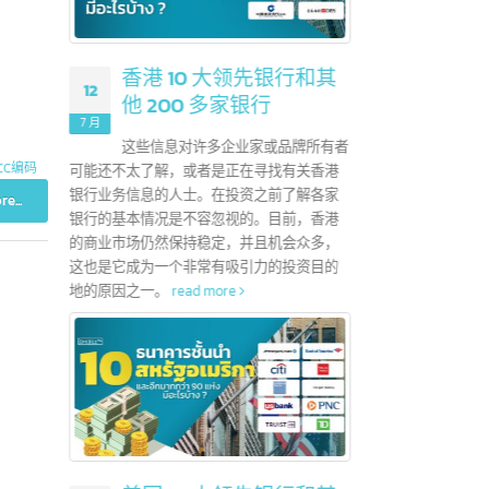
？
28
地证书，用于申请
6 月
CEPT）协议
香港 10 大领先银行和其
12
统一的特殊关税
他 200 多家银行
中国政
AFTA）成员
7 月
低于5
自由贸易区包
这些信息对许多企业家或品牌所有者
于20
,
注册GACC编码
可能还不太了解，或者是正在寻找有关香港
示出良
银行业务信息的人士。在投资之前了解各家
好趋势
Read more...
银行的基本情况是不容忽视的。目前，香港
活方式
的商业市场仍然保持稳定，并且机会众多，
份都有
这也是它成为一个非常有吸引力的投资目的
费者的
地的原因之一。
read more
整营销
read 
A？