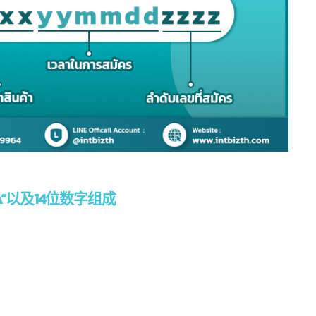
在中国注册公司如何规划
什么是Form E
1
24
税收？缴纳哪些税款？
Form E是一种原产
 月
7 月
在中国-东盟自由贸
在中国注册公司，除了准备业务运营
（ACFTA）下的关税减免。
，企业家还需要初步了解相关税收状况，
与中国之间的贸易协定，旨在
便能够合理管理收入并进行税务规划。
之间的经济、贸易和投资发
d more
HA”以及14位数字组成