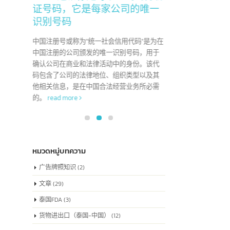
22
了解中国注册号也被称
04
为”统一社会信用代码”，
6 月
7 月
这就像是每家公司的身份
于"Co
证号码，它是每家公司的唯一
版权，
识别号码
创作性
艺术
中国注册号或称为"统一社会信用代码"是为在
中国注册的公司颁发的唯一识别号码，用于
确认公司在商业和法律活动中的身份。该代
码包含了公司的法律地位、组织类型以及其
他相关信息，是在中国合法经营业务所必需
的。
read more
หมวดหมู่บทความ