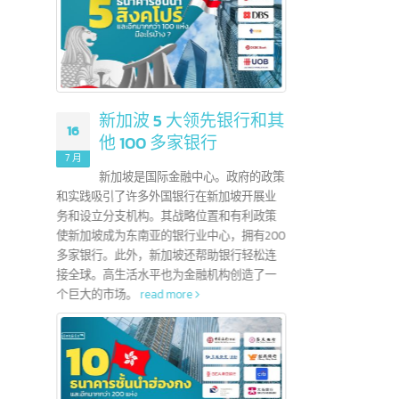
？
新加波 5 大领先银行和其
16
01
他 100 多家银行
地证书，用于申请
7 月
7 月
易区协议
新加坡是国际金融中心。政府的政策
这个协议是东盟
和实践吸引了许多外国银行在新加坡开展业
外，企
促进11个成员国
务和设立分支机构。其战略位置和有利政策
以便能
展。
read more
使新加坡成为东南亚的银行业中心，拥有200
read 
多家银行。此外，新加坡还帮助银行轻松连
接全球。高生活水平也为金融机构创造了一
个巨大的市场。
read more