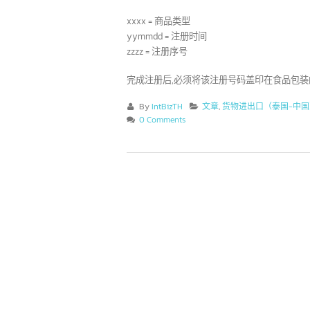
THA = Thailand
14位数字编码含义如下:
2
xxxx = 商品类型
6
yymmdd = 注册时间
香港 10 大领先银行和其
zzzz = 注册序号
12
他 200 多家银行
中
7 月
完成注册后,必须将该注册号码盖印在食品
低
这些信息对许多企业家或品牌所有者
于
By
IntBizTH
文章
,
货物进出口（泰国-
可能还不太了解，或者是正在寻找有关香港
示
0 Comments
银行业务信息的人士。在投资之前了解各家
好
银行的基本情况是不容忽视的。目前，香港
活
的商业市场仍然保持稳定，并且机会众多，
份
这也是它成为一个非常有吸引力的投资目的
费
地的原因之一。
read more
整
rea