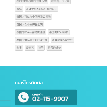
™符号的使用
中国开户
中国开设账户
中国设立公司的步骤
使用®商标符号的方式
使用海运货物服务的优势
公司注册流程
出口商品到中国
商标符号的方
在CIFER系统中的注册步骤
在中国开设公司
微信
正确使用®商标符号的方式
泰国人可以在中国开设公司吗
泰国人在中国开设公司
泰国的FDA有害物质注册
泰国的FDA编号?
泰国的食品补充剂FDA注册
海运货物所需文件
淘宝
爱奇艺
符号
符号的好处