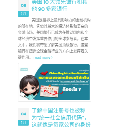
地证书，颁发给出
。它可以帮助出
用于出口到给
ead more
美国 10 大领先银行和其
08
他 90 多家银行
25
7 月
美国是世界上最具影响力的金融机构
6 月
的所在地。凭借其最大的经济体系和复杂的
金融市场，美国银行已成为在推动国内和全
在娱乐
球经济中发挥重要作用的全球参与者。在本
们应该
文中，我们将带您了解美国顶级银行，这些
使用这
 / 表格E是
银行在塑造全球金融行业的方向上发挥着关
时作
键作用。
read more
什么区别？
Form D /
时非常有用。它们
税，并有利于
国注册公司，
信息和最终批