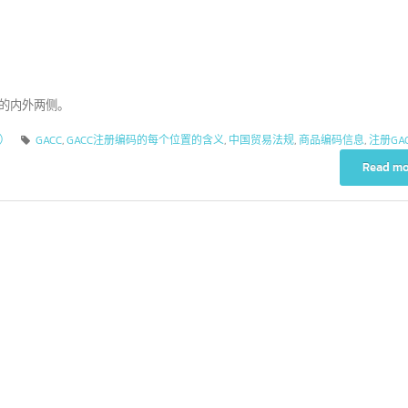
什么是Form D
对于”中国31个省市自治
23
8
区”而言,泰国热门出口商
Form D是一种原产
7 月
 月
品
在共同有效优惠关税（
下的关税减免。CEPT是一种
国政府为2024年设定各省经济增长目标不
率，旨在降低东盟自由贸易区（
包装的内外两侧。
于5%,这为泰国带来了有趣的贸易机遇。由
国之间进口商品的关税。东盟
2024年初中国在投资、消费和出口方面显
括10个国家
read more
中国）
GACC
,
GACC注册编码的每个位置的含义
,
中国贸易法规
,
商品编码信息
出良好的复苏迹象,反映出经济的韧性和向
趋势。重要机遇在于进入各省多元化的生
方式、文化和消费行为市场。由于每个省
都有自身独特的特色,深入了解每个地区消
者的需求,将有助于泰国出口商更有效地调
营销策略,切合目标群体。 （更多…）
d more
什么是Form 
22