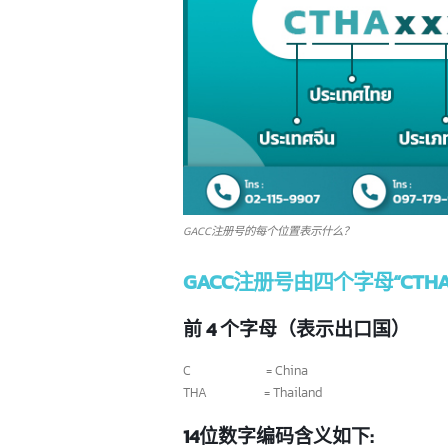
新加波 5 大领先银行和其
16
0
他 100 多家银行
7 月
7
新加坡是国际金融中心。政府的政策
和实践吸引了许多外国银行在新加坡开展业
外
GACC注册号的每个位置表示什么？
务和设立分支机构。其战略位置和有利政策
以
使新加坡成为东南亚的银行业中心，拥有200
rea
GACC注册号由四个字母“CT
多家银行。此外，新加坡还帮助银行轻松连
接全球。高生活水平也为金融机构创造了一
前 4 个字母（表示出口国）
个巨大的市场。
read more
C = China