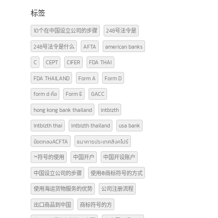
广告牌照知识
(2)
文章
(29)
泰国FDA
(3)
货物进出口（泰国-中国）
(12)
标签
10个在中国设立公司的步骤
248号法令是
248号法令是什么
AFTA
american banks
C
CEPT
CIFER
FDA THAI
FDA THAILAND
Form A
Form D
form d คือ
Form E
GACC
hong kong bank thailand
intbizth
intbizth thai
intbizth thailand
usa bank
ข้อตกลงACFTA
ธนาคารประเทศสิงคโปร์