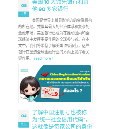
地证书，颁发给出
。它可以帮助出
用于出口到给
ead more
美国 10 大领先银行和其
08
他 90 多家银行
25
7 月
美国是世界上最具影响力的金融机构
6 月
的所在地。凭借其最大的经济体系和复杂的
金融市场，美国银行已成为在推动国内和全
在娱乐
球经济中发挥重要作用的全球参与者。在本
们应该
文中，我们将带您了解美国顶级银行，这些
使用这
 / 表格E是
银行在塑造全球金融行业的方向上发挥着关
时作
键作用。
read more
什么区别？
Form D /
时非常有用。它们
税，并有利于
国注册公司，
信息和最终批