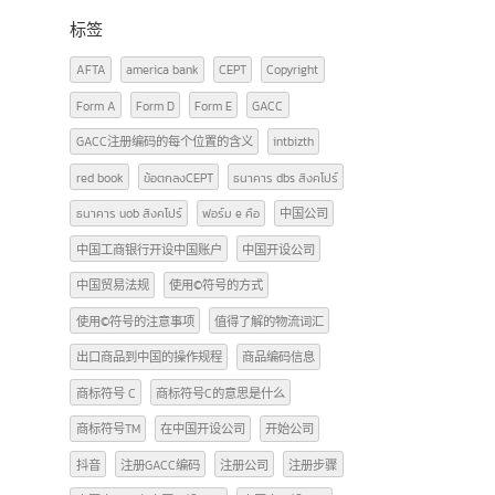
广告牌照知识
(2)
文章
(29)
泰国FDA
(3)
货物进出口（泰国-中国）
(12)
标签
AFTA
america bank
CEPT
Copyright
Form A
Form D
Form E
GACC
GACC注册编码的每个位置的含义
intbizth
red book
ข้อตกลงCEPT
ธนาคาร dbs สิงคโปร์
ธนาคาร uob สิงคโปร์
ฟอร์ม e คือ
中国公司
中国工商银行开设中国账户
中国开设公司
中国贸易法规
使用©符号的方式
使用©符号的注意事项
值得了解的物流词汇