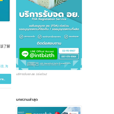
。我们应该了解
书
,
微信
,
抖音
,
淘
บริการรับจด อย. (เร่งด่วน)
Read more...
บทความล่าสุด