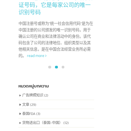
22
了解中国注册号也被称
04
为”统一社会信用代码”，
6 月
7 月
这就像是每家公司的身份
于"Co
证号码，它是每家公司的唯一
版权，
识别号码
创作性
艺术
中国注册号或称为"统一社会信用代码"是为在
中国注册的公司颁发的唯一识别号码，用于
确认公司在商业和法律活动中的身份。该代
码包含了公司的法律地位、组织类型以及其
他相关信息，是在中国合法经营业务所必需
的。
read more
หมวดหมู่บทความ