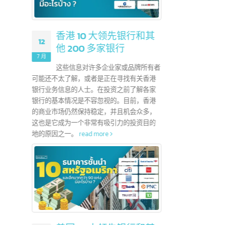
？
28
地证书，用于申请
6 月
CEPT）协议
香港 10 大领先银行和其
12
统一的特殊关税
他 200 多家银行
中国政
AFTA）成员
7 月
低于5
自由贸易区包
这些信息对许多企业家或品牌所有者
于20
可能还不太了解，或者是正在寻找有关香港
示出良
银行业务信息的人士。在投资之前了解各家
好趋势
银行的基本情况是不容忽视的。目前，香港
活方式
的商业市场仍然保持稳定，并且机会众多，
份都有
这也是它成为一个非常有吸引力的投资目的
费者的
地的原因之一。
read more
整营销
read 
A？