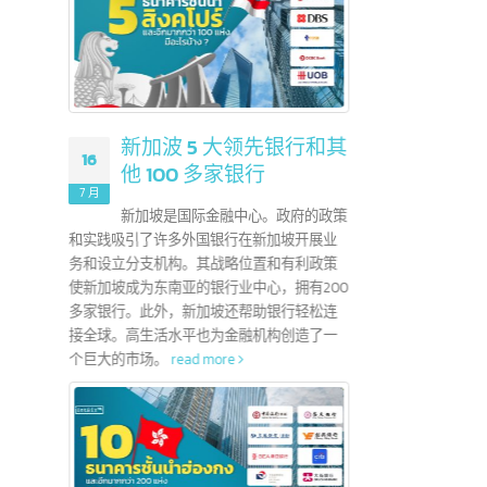
？
新加波 5 大领先银行和其
16
01
他 100 多家银行
地证书，用于申请
7 月
7 月
易区协议
新加坡是国际金融中心。政府的政策
这个协议是东盟
和实践吸引了许多外国银行在新加坡开展业
外，企
促进11个成员国
务和设立分支机构。其战略位置和有利政策
以便能
展。
read more
使新加坡成为东南亚的银行业中心，拥有200
read 
多家银行。此外，新加坡还帮助银行轻松连
接全球。高生活水平也为金融机构创造了一
个巨大的市场。
read more