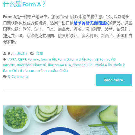
什么是 Form A ？
Form A
是一种原产地证书，颁发给出口商以申请关税优惠。它可以帮助
口商获得免税或减税待遇，适用于出口到
给予贸易优惠的国家
的商品。这
国家包括：欧盟、瑞士、日本、加拿大、挪威、保加利亚、波兰、匈牙利
捷克共和国、斯洛伐克共和国、俄罗斯联邦、澳大利亚、新西兰、美国和
俄罗斯。
By
IntBizTH
文章
AFTA
,
CEPT
,
Form A
,
form a คือ
,
Form D
,
form d คือ
,
Form E
,
form e คือ
,
intbizth
,
ขอสิทธิลดหย่อนภาษี
,
ข้อตกลงACFTA
,
ข้อตกลงCEPT
,
ฟอร์ม e คือ
,
ฟอร์ม ดี
คือ
,
ภาษีนำเข้าส่งออก
,
อาเซียน
,
อาเซียนกับจีน
0 Comments
Read more...