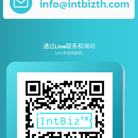
เบอร์โทรติดต่อ
E-mail
通过Line联系和询问
（24小时咨询联系）