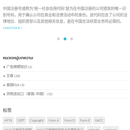
了解中国注册号也被称为”统一社会信用代码”
04
这就像是每家公司的身份证号码，它是每家公
的唯一识别号码
7 月
中国注册号或称为"统一社会信用代码"是为在中国注册的公司颁发的唯一
别号码，用于确认公司在商业和法律活动中的身份。该代码包含了公司的
律地位、组织类型以及其他相关信息，是在中国合法经营业务所必需的。
read more
หมวดหมู่บทความ
广告牌照知识
(2)
文章
(29)