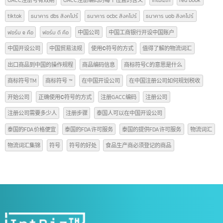
泰国FDA
(3)
货物进出口（泰国-中国）
(12)
标签
AFTA
CEPT
Copyright
Form A
Form D
Form E
GACC
GACC注册号有效期
GACC注册编码的每个位置的含义
intbizth
red book
tiktok
ธนาคาร dbs สิงคโปร์
ธนาคาร ocbc สิงคโปร์
ธนาคาร uob สิงคโปร์
ฟอร์ม e คือ
ฟอร์ม ดี คือ
中国公司
中国工商银行开设中国账户
中国开设公司
中国贸易法规
使用©符号的方式
值得了解的物流词汇
出口商品到中国的操作规程
商品编码信息
商标符号C的意思是什么
商标符号TM
商标符号 ™
在中国开设公司
在中国注册公司如何规划税收
开始公司
正确使用©符号的方式
注册GACC编码
注册公司
注册公司需要多少人
注册步骤
泰国人可以在中国开设公司