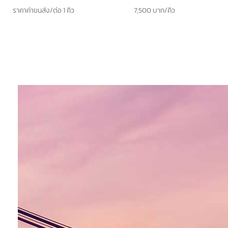
ปริมาตร(คิว)
อัตราค่าบริการ
ราคาค่าขนส่ง/ต่อ 1 คิว
7,500 บาท/คิว