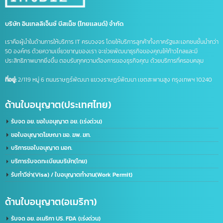
จด อย ประเทศจีน
ดูแลบัญชีไลน์ OA
ธุรกิจที่จีน
นำเข้าส่งออกจีน
บริการจดบริษัทในจีน
บริษัทที่จีน
ภาษีนำเข้าส่งออก
รวมคำศัพท์โลจิสติกส์
รับจด อย. จีน
รับทำ LINE OA
รับทำแชทบอท
รับทำไลน์ OA
ศัพท์โลจิสติกส์
ส่งออกสินค้าไปจีน
หนังสือรับรองถิ่นกำเนิดสินค้า
อาเซียน
เครื่องหมายการค้า
เครื่องหมายการค้า มี อะไร บ้าง
เครื่องหมาย ทางการ ค้า มี อะไร บ้าง
เปิดบริษัทที่จีน
เปิดบัญชีจีน
เปิดบัญชีจีนออนไลน์
เปิดบัญชีธนาคารจีน
ไลน์แชทบอท
บริษัท อินเทลลิเจ็นซ์ บีสเน็ซ (ไทยเเลนด์) จำกัด