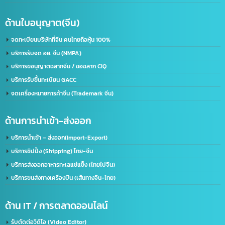
เราคือผู้นำในด้านการให้บริการ IT ครบวงจร โดยให้บริการลูกค้าทั้งภาครัฐและเอกชนชั้นนำก
50 องค์กร ด้วยความเชี่ยวชาญของเรา จะช่วยพัฒนาธุรกิจของคุณให้ก้าวไกลและมี
ประสิทธิภาพมากยิ่งขึ้น ตอบรับทุกความต้องการของธุรกิจคุณ ด้วยบริการที่ครอบคลุม
ที่อยู่:
2/119 หมู่ 6 ถนนราษฏร์พัฒนา แขวงราษฏร์พัฒนา เขตสะพานสูง กรุงเทพฯ 10240
ด้านใบอนุญาต(ประเทศไทย)
รับจด อย. ขอใบอนุญาต อย. (เร่งด่วน)
ขอใบอนุญาตโฆษณา ฆอ. ฆพ. ฆท.
บริการขอใบอนุญาต มอก.
บริการรับจดทะเบียนบริษัท(ไทย)
รับทำวีซ่า(Visa) / ใบอนุญาตทำงาน(Work Permit)
ด้านใบอนุญาต(อเมริกา)
รับจด​ อย.​ อเมริกา US. FDA​ (เร่งด่วน)