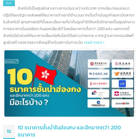
5 ธนาคารชั้นนำในสิงคโปร์ และอีกมากกว่า 100
16
ธนาคาร
ก.ค.
สิงคโปร์เป็นศูนย์กลางทางการเงินระหว่างประเทศ จากนโยบายและแนว
ปฏิบัติของรัฐบาลส่งผลให้ธนาคารต่างชาติจำนวนมากเริ่มดำเนินธุรกิจและเปิดสา
ในสิงคโปร์ ยุทธศาสตร์ที่ตั้งและนโยบายที่น่าดึงดูดทำให้สิงคโปร์กลายเป็นศูนย์กล
การธนาคารในเอเชียตะวันออกเฉียงใต้ โดยมีธนาคารตั้งกว่า 200 แห่ง นอกจากนี้
สิงคโปร์ยังช่วยให้ธนาคารเชื่อมต่อกับโลกได้อย่างง่ายดาย มาตรฐานการครองชีพที
สูงยังสร้างตลาดขนาดใหญ่สำหรับสถาบันการเงิน
read more