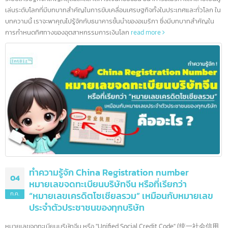
10 ธนาคารชั้นนำสหรัฐอเมริกา และอีกมากกว่า 90
08
แห่ง
ก.ค.
สหรัฐอเมริกาเป็นบ้านของสถาบันการเงินที่ทรงอิทธิพลที่สุดในโลก ด้วย
ระบบเศรษฐกิจที่ใหญ่ที่สุดและตลาดการเงินที่ซับซ้อน ธนาคารอเมริกาได้กลายเป็นผ
เล่นระดับโลกที่มีบทบาทสำคัญในการขับเคลื่อนเศรษฐกิจทั้งในประเทศและทั่วโลก 
บทความนี้ เราจะพาคุณไปรู้จักกับธนาคารชั้นนำของอเมริกา ซึ่งมีบทบาทสำคัญใน
การกำหนดทิศทางของอุตสาหกรรมการเงินโลก
read more