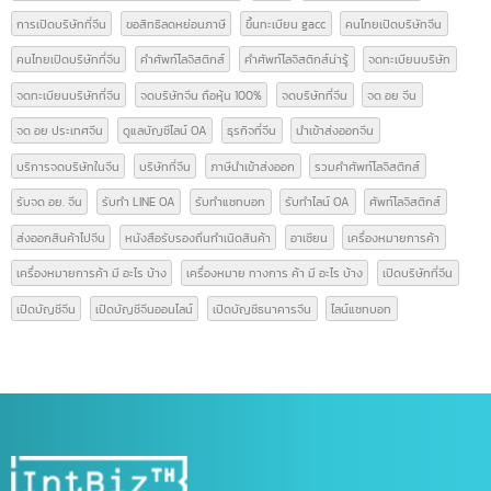
หมวดหมู่บทความ
ความรู้เรื่อง อย.
(9)
ความรู้ใบอนุญาตโฆษณา
(3)
นำเข้า-ส่งออกสินค้า(ไทย-จีน)
(14)
บทความ
(42)
ป้ายกำกับ
Form E
GACC
GACC จีน
icbc เปิดบัญชีจีน
line bot
line chat bot
National Medical Products Administration
NMPA
การส่งออกสินค้าไปจีน
การเปิดบริษัทที่จีน
ขอสิทธิลดหย่อนภาษี
ขึ้นทะเบียน gacc
คนไทยเปิดบริษัทจีน
คนไทยเปิดบริษัทที่จีน
คำศัพท์โลจิสติกส์
คำศัพท์โลจิสติกส์น่ารู้
จดทะเบียนบริษัท
จดทะเบียนบริษัทที่จีน
จดบริษัทจีน ถือหุ้น 100%
จดบริษัทที่จีน
จด อย จีน