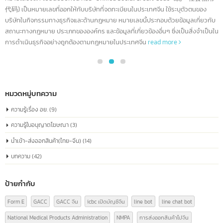
ทำความรู้จัก China Registration number
04
หมายเลขจดทะเบียนบริษัทจีน หรือที่เรียกว่า
“หมายเลขเครดิตโซเชียลรวม” เหมือนกับหมายเลข
ก.ค.
ประจำตัวประชาชนของทุกบริษัท
หมายเลขจดทะเบียนบริษัทจีน หรือ "Unified Social Credit Code" (统一社会信
代码) เป็นหมายเลขที่ออกให้กับบริษัทที่จดทะเบียนในประเทศจีน ใช้ระบุตัวตนของ
บริษัทในกิจกรรมทางธุรกิจและด้านกฎหมาย หมายเลขนี้ประกอบด้วยข้อมูลเกี่ยวก
สถานะทางกฎหมาย ประเภทขององค์กร และข้อมูลที่เกี่ยวข้องอื่นๆ ซึ่งเป็นสิ่งจำเป็
การดำเนินธุรกิจอย่างถูกต้องตามกฎหมายในประเทศจีน
read more