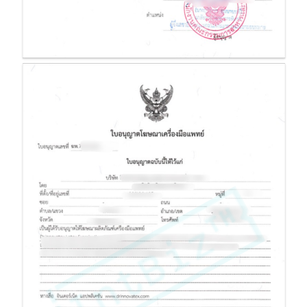
ฆพ. ใบอนุญาตโฆษณาเครื่องมือแพทย์
ฆพ. คือ ใบอนุญาตโฆษณาเครื่องมือแพทย์ เมื่อพูดถึงการทำการตลาดเครื่องมือ
แพทย์หรืออุปกรณ์ทางการแพทย์นั้น
มีสิ่งหนึ่งที่ผู้ประกอบการจำเป็นต้องมีอย่างขาดไม่ได้ นั่นคือ ฆพ. หรือใบอนุญาต
โฆษณาเครื่องมือแพทย์
ออกโดยสำนักงานคณะกรรมการอาหารและยา หรือ อย.