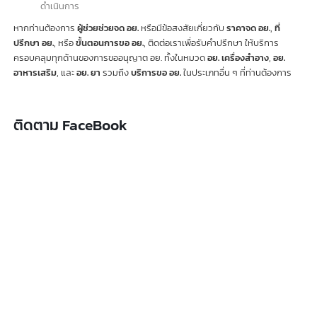
สาธารณสุข
และ
กฎหมายที่
เกี่ยวข้อง
***
ค่าธรรมเนียมอาจมีการเปลี่ยนแปลงตามประกาศของหน่วยงาน ติดต่อ
สอบถามค่าธรรมเนียมปัจจุบันอีกครั้ง***
ทำไมต้องใช้บริการรับจด อย. ของเรา?
ทีมงานมืออาชีพ
: เรามีทีมงานที่มีประสบการณ์
ในการให้บริการ
รับจด
อย.
โดยเฉพาะ และมีความสัมพันธ์ที่ดีกับสำนั
กงานคณะกรรมการอาหาร
และยา
ประสบการณ์และความเชี่ยวชาญ
: เรามีประสบการณ์ในการจั
ดการ
เอกสารและรับอนุมัติจาก อย. จำนวนมาก รวมถึงการจัดการด้านเครื่
อง
หมายการค้าและสิทธิบัตร
บริการครบวงจร
: เรามีเจ้าหน้าที่ที่พร้อมให้
คำปรึกษาและช่วยเหลือในทุกขั
นตอนของการขอใบอนุญาต อย. ไม่ว่าจะเป็น
รับทำเอกสาร อย.
,
ยื่นขอ อย
ออนไลน์
, หรือ
รับดำเนินการ อย.
การประสานงานที่รวดเร็ว
: การติดต่อกับหน่
วยงานราชการและการจั