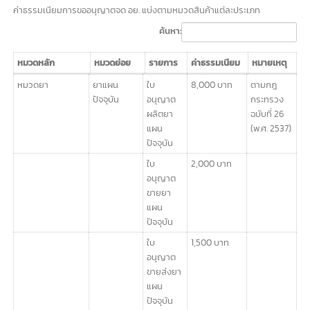
บัญญัติโรงงาน พ.ศ. 2535
เอกสาร ISO (ถ้ามี)
แปลนสถานที่: แผนผังและการกำหนดระยะกว้าง ยาว
ภาพถ่ายสถานที่จริง: พร้อมแผนที่โรงงาน
ลิสต์รายการและรายละเอียดเครื่
องจักร: รวมถึงจำนวนแรงม้า
รายละเอียดสินค้า: ส่วนประกอบ, สัดส่วน, กรรมวิธีการทำ
กรณีนำเข้าสินค้า: รายละเอียดสินค้าและเลขรับจด อย. ในต่าง
ประเทศ
เอกสารการนำเข้า: โฉนดที่ดิน, สัญญาเช่า, หนังสือยินยอมจาก
เจ้าของที่ดิน
ค่าธรรมเนียมในการขออนุญาต อย.
ค่าธรรมเนียมการขออนุญาตจด อย. แบ่งตามหมวดสินค้าแต่ละประเภท
ค้นหา:
หมวดหลัก
หมวดย่อย
รายการ
ค่าธรรมเนียม
หมายเหตุ
หมวดหลัก
หมวดย่อย
รายการ
ค่าธรรมเนียม
หมายเหตุ
หมวดยา
ยาแผน
ใบ
8,000 บาท
ตามกฎ
ปัจจุบัน
อนุญาต
กระทรวง