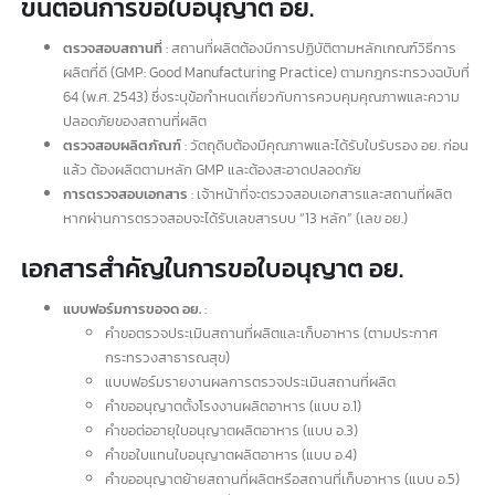
ระบุตัวตนผลิตภัณฑ์
: ระบุสถานที่ผลิตและเจ้าของผลิตภัณฑ์
ส่งเสริมการจัดจำหน่าย
: เพิ่มความน่าเชื่อถือและการเข้าถึงแหล่งจำหน่า
ที่ต้องการจดทะเบียน อย.
นำเข้า-ส่งออก
: บางสินค้าไม่สามารถนำเข้า-ส่งออกได้หากไม่ได้รับใบ
อนุญาต อย. ตามข้อกำหนดของพระราชบัญญัติการนำเข้าและส่งออก
พ.ศ. 2560
หากท่านมีข้อสงสัย สามารถติดต่อสำนักงานคณะกรรมการอาหารและยา หรือ
ติดต่อเรา intBizTH เราสามารถให้คำปรึกษาและช่วยเหลือในการ
รับจด อย.
ได้ทุ
กรณี
ขั้นตอนการขอใบอนุญาต อย.
ตรวจสอบสถานที่
: สถานที่ผลิตต้องมีการปฏิบัติ
ตามหลักเกณฑ์วิธีการ
ผลิตที่ดี (GMP: Good Manufacturing Practice) ตามกฎกระทรวงฉบับที่
64 (พ.ศ. 2543) ซึ่งระบุข้อกำหนดเกี่ยวกั
บการควบคุมคุณภาพและความ
ปลอดภั
ยของสถานที่ผลิต
ตรวจสอบผลิตภัณฑ์
: วัตถุดิบต้องมีคุณภาพและได้รั
บใบรับรอง อย. ก่อน
แล้ว ต้องผลิตตามหลัก GMP และต้องสะอาดปลอดภัย
การตรวจสอบเอกสาร
: เจ้าหน้าที่
จะตรวจสอบเอกสารและสถานที่ผลิต
หากผ่านการตรวจสอบจะได้รั
บเลขสารบบ “13 หลัก” (เลข อย.)