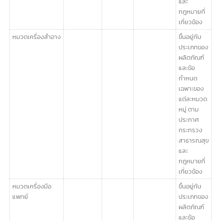
ใบแทนใบ
100 บาท
สำคัญ
การขึ้น
ทะเบียน
ตำรับยา
แผน
โบราณ
หมวดอาหาร
ขึ้นอยู่กับ
ประเภทของ
ผลิตภัณฑ์
และข้อ
กำหนด
เฉพาะของ
แต่ละหมวด
หมู่ ตาม
ประกาศ
กระทรวง
สาธารณสุข
และ