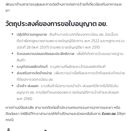
การละเมิด เจ้าหน้าที่อาจทำการยึดผลิตภัณฑ์และสั่งปรับเพื่อให้ปฏิบัติตาม
มาตรฐานที่กำหนด การตรวจสอบครั้งแรกอาจไม่เข้มงวดนัก แต่ผู้ประกอบการ
ควรใส่ใจรายละเอียดเพื่อหลีกเลี่ยงข้อผิดพลาดที่อาจเกิดขึ้นโดยไม่ได้ตั้งใจ
อย. คืออะไร?
อย.
ย่อมาจาก
สำนักงานคณะกรรมการอาหารและยา
(Food and Drug
Administration – FDA) ซึ่งมีหน้าที่รับรองความปลอดภัยและประสิทธิภาพของ
ผลิตภัณฑ์ต่างๆ เช่น ยาสำหรับมนุษย์และสัตว์ ผลิตภัณฑ์ชีวภาพ อุปกรณ์ทางกา
แพทย์ อาหาร เครื่องสำอาง สารเคมี และผลิตภัณฑ์ที่ปล่อยรังสี รวมถึงการ
พัฒนาด้านสาธารณสุขและการต่อต้านการก่อการร้ายที่เกี่ยวข้องกับอาหารและ
ยา
วัตถุประสงค์ของการขอใบอนุญาต อย.
ปฏิบัติตามกฎหมาย
: สินค้าบางประเภทต้องจดทะเบียน อย. มิฉะนั้นจะ
ถือว่าผิดกฎหมายตามพระราชบัญญัติอาหาร พ.ศ. 2522 และกฎกระทรว
ฉบับที่ 26 (พ.ศ. 2537) ตามพระราชบัญญัติยา พ.ศ. 2510
รับรองความปลอดภัยและประสิทธิภาพ
: เพื่อให้เกิดการรับรองมาตรฐาน
สินค้า