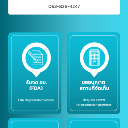
097-179-9964
063-826-4247