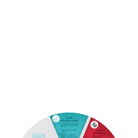
ดการเอกสารอย่างรวดเร็ว
ใกล้สำนักงาน อย.
: ลดค่าใช้จ่ายในการยื่
นคำขอและลดความยุ่
งยากในกา
ดำเนินการ
หากท่านต้องการ
ผู้ช่วยช่วยจด อย.
หรือมีข้อสงสัยเกี่ยวกับ
ราคาจด อย.
,
ที่
ปรึกษา อย.
, หรือ
ขั้นตอนการขอ อย.
, ติดต่อเราเพื่อรับคำปรึ
กษา ให้บริการ
ครอบคลุมทุกด้
านของการขออนุญาต อย. ทั้งในหมวด
อย. เครื่องสำอาง
,
อย.
อาหารเสริม
, และ
อย. ยา
รวมถึง
บริการขอ อย.
ในประเภทอื่น ๆ ที่ท่านต้องการ
ติดตาม FaceBook