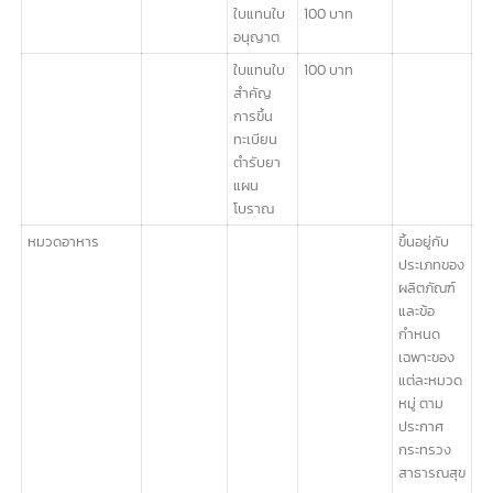
นำหรือสั่ง
ยาแผน
โบราณ
เข้ามาใน
ราช
อาณาจักร
การพิสูจน์
500 บาท
หรือ
วิเคราะห์
ยาตาม
ตำรับยา
ใบสำคัญ
500 บาท
การขึ้น
ทะเบียน
ตำรับยา
แผน
โบราณ
ใบแทนใบ
100 บาท
อนุญาต