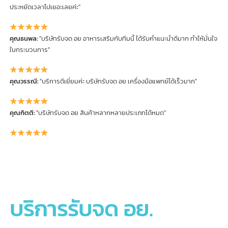
รีวิวจากลูกค้าบริการรับจด อย.
ของเรา
คุณสมชาย:
"ประทับใจมากครับ บริษัทรับจด อย เร่งด่วนรวดเร็วและละเอียดมาก
คุณนุช:
"บริษัทรับจด อย ช่วยดูแลทุกขั้นตอนของการจด อย สินค้านำเข้า ทำให้
ประหยัดเวลาไปเยอะเลยค่ะ"
คุณธนพล:
"บริษัทรับจด อย อาหารเสริมกับทีมนี้ ได้รับคำแนะนำดีมาก ทำให้มั่นใ
ในกระบวนการ"
คุณวรรณี:
"บริการดีเยี่ยมค่ะ บริษัทรับจด อย เครื่องมือแพทย์ได้เร็วมาก"
คุณกิตติ:
"บริษัทรับจด อย สินค้าหลากหลายประเภทได้หมด"