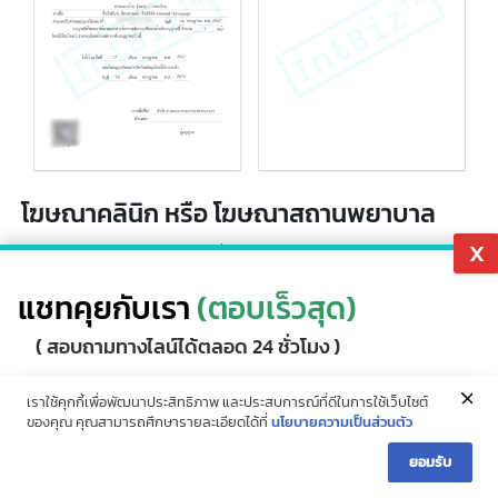
แชทคุยกับเรา
(ตอบเร็วสุด)
( สอบถามทางไลน์ได้ตลอด 24 ชั่วโมง )
ID : @intbizth
สายด่วน (10 คู่สาย)