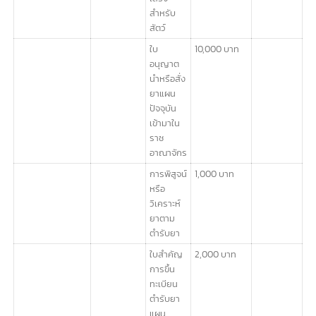
บรรจุ
เสร็จที่
ไม่ใช่ยา
อันตราย
หรือยา
ควบคุม
พิเศษ
ใบ
1,000 บาท
อนุญาต
ขายยา
แผน
ปัจจุบัน
เฉพาะยา
บรรจุ
เสร็จ
สำหรับ
สัตว์
ใบ
10,000 บาท
อนุญาต
นำหรือสั่ง