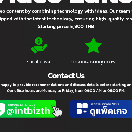
Video Editing Servi
Video Edit
ideo content by combining technology with ideas. Our t
quipped with the latest technology, ensuring high-quali
Starting price: 5,900 THB
ราคาไม่แพง
การันตีผลงานคุณภาพ
Contact Us
 are happy to provide recommendations and discuss details before star
Our office hours are Monday to Friday, from 09:00 AM to 06:00