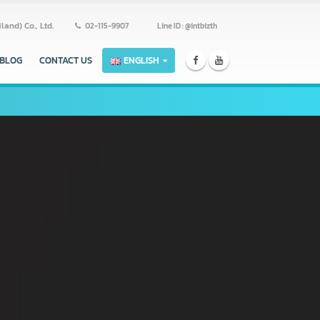
ss (Thailand) Co., Ltd.
02-115-9907
Line ID : @intbizth
ERS
BLOG
CONTACT US
ENGLISH