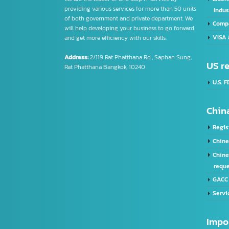
F
Intelligence Business (Thailand) Co., Ltd.
A
L
We are the leader of one stop IT service by
providing various services for more than 50 units
I
of both government and private department. We
C
will help developing your business to go forward
V
and get more efficiency with our skills.
Address:
2/119 Rat Phatthana Rd., Saphan Sung,
US
Rat Phatthana Bangkok, 10240
U
Ch
R
C
C
r
G