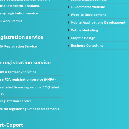
DA Registration Service
Video Editor
dvertising license service
LINE Official Account Servic
icense Application Service, TIS (Thai
Sports website service
ndustrial Standard), Thailand.
E-Commerce Website
ompany registration service
Website Development
ISA & Work Permit
Mobile Applications Devel
Online Marketing
 registration service
Graphic Design
Business Consulting
.S. FDA Registration Service
ina registration service
egister a company in China
hinese FDA registration service (NMPA)
hinese label licensing service / CIQ label
equest
ACC registration service